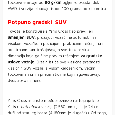
točkove emituje od
90 g/km
ugljen-dioksida, dok
AWD-i verzija izbacuje ispod 100 grama po kilometru.
Potpuno gradski SUV
Toyota je konstruisala Yaris Cross kao pravi, ali
umanjeni SUV
, pružajući vozačima automobil sa
visokom vozačkom pozicijom, praktičnim rešenjima i
prostranom unutrašnjošću, a sve to u okviru
dimenzija koje ga čine pravim rešenjem
za gradske
uslove vožnje
. Dizajn ističe sve klasične prednosti
klasičnih SUV vozila, s višom karoserijom, većim
točkovima i širim pneumaticima koji nagoveštavaju
dvostruku namenu.
Yaris Cross ima isto međuosovinsko rastojanje kao
Yaris u
hatchback
verziji (2.560 mm) , ali je 24 cm
duži od starijeg brata (4.180mm je dugačak). Od toga,