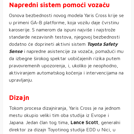
Napredni sistem pomoći vozaču
Osnova bezbednosti novog modela Yaris Cross krije se
u primeni GA-B platforme, koja vozilu daje čvrstinu
karoserije. S namerom da ispuni najviše i najstrože
standarde nezavisnih testova, njegovoj bezbednosti
dodatno će doprineti aktivni sistem
Toyota Safety
Sense
i napredne asistencije za vozača, pomažući mu
da izbegne širokog spektar uobičajenih rizika putem
pravovremenih upozorenja, i, ukoliko je neophodno,
aktiviranjem automatskog kočenja i intervencijama na
upravljanju.
Dizajn
Tokom procesa dizajniranja, Yaris Cross je na jednom
mestu okupio veliki tim oba studija iz Evrope i
Japana. Jedan član tog tima,
Lance Scott
, generalni
direktor za dizajn Toyotinog studija EDD u Nici, u