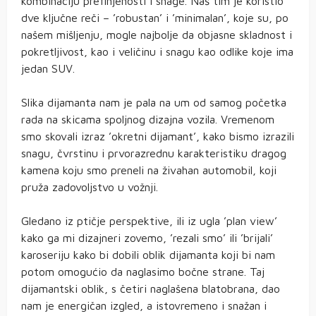
kombinaciju prefinjenosti i snage. Naš tim je koristio
dve ključne reči – ’robustan’ i ’minimalan’, koje su, po
našem mišljenju, mogle najbolje da objasne skladnost i
pokretljivost, kao i veličinu i snagu kao odlike koje ima
jedan SUV.
Slika dijamanta nam je pala na um od samog početka
rada na skicama spoljnog dizajna vozila. Vremenom
smo skovali izraz ’okretni dijamant’, kako bismo izrazili
snagu, čvrstinu i prvorazrednu karakteristiku dragog
kamena koju smo preneli na živahan automobil, koji
pruža zadovoljstvo u vožnji.
Gledano iz ptičje perspektive, ili iz ugla ’plan view’
kako ga mi dizajneri zovemo, ’rezali smo’ ili ’brijali’
karoseriju kako bi dobili oblik dijamanta koji bi nam
potom omogućio da naglasimo bočne strane. Taj
dijamantski oblik, s četiri naglašena blatobrana, dao
nam je energičan izgled, a istovremeno i snažan i