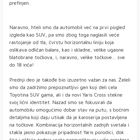
prefinjen.
Naravno, hteli smo da automobil već na prvi pogled
izgleda kao SUV, pa smo zbog toga naglasili veće
rastojanje od tla, čvrstu horizontalnu liniju koja
oslikava odličan balans, kao i skladne, velike ugaone
blatobrane točkova, i, naravno, velike točkove… sve
do 18 inča!
Prednji deo je takođe bio izuzetno važan za nas. Želeli
smo da zadržimo prepoznatljivi gen koji deli cela
Toyotina SUV gama, ali i da novi Yaris Cross stekne
svoj lični identitet. Nazad smo se fokusirali da
automobilu omogućimo dobar stav na putu, s bočnim
detaljima koji daju utisak da je karoserija postavljena
na točkove. Kombinacija horizontalnih zadnjih svetala i
stakla jasno pokazuje pripadnost Yaris porodici, dok
šira i oštrija zadnja vrata nagoveštavaju više prostora