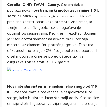
Corolla, C-HR, RAV4 i Camry.
Sistem dakle
podrazumeva
novi benzinski motor zapremine 1,5 l,
sa tri cilindra
koji rade u „Atkinsonovom ciklusu“,
precizno konstruisanih kako bi se što više smanjilo
trenje i mehanički gubici, uz omogućavanje
optimalnog sagorevanja. Kao krajnji rezultat, dobijen
je visok obrtni moment na niskom broju obrtaja
motora, uz ekonomičnu potrošnju goriva. Toplotna
efikasnost motora je 40%, što je bolje i od uporednih
dizel motora, a čime se pored uštede goriva
osigurava i niska emisija CO2 gasova.
Novi hibridni sistem ima maksimalnu snagu od 116
kS
. Posebna pažnja posvećena je raspoloživosti te
snage, kako bi sistem imao što bolji odziv. Što se tiče
emisije štetnih gasova, verzija s pogonom na prednje