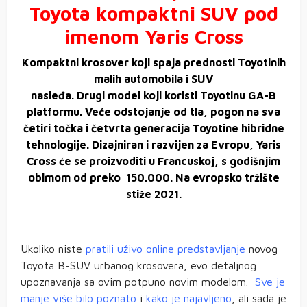
Toyota kompaktni SUV pod
imenom Yaris Cross
Kompaktni krosover koji spaja prednosti Toyotinih
malih automobila i SUV
nasleđa. Drugi model koji koristi Toyotinu GA-B
platformu
. Veće odstojanje od tla, pogon na sva
četiri točka i četvrta
generacija Toyotine hibridne
tehnologije. Dizajniran i razvijen za Evropu, Yaris
Cross će se proizvoditi u Francuskoj, s godišnjim
obimom od preko 150.000. Na evropsko tržište
stiže 2021.
Ukoliko niste
pratili uživo online predstavljanje
novog
Toyota B-SUV urbanog krosovera, evo detaljnog
upoznavanja sa ovim potpuno novim modelom.
Sve je
manje više bilo poznato
i
kako je najavljeno
, ali sada je