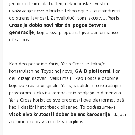
jednim od simbola buđenja ekonomske svesti i
uvažavanje nove hibridne tehnologije u autoindustriji
od strane javnosti. Zahvaljujući tom iskustvu,
Yaris
Cross je dobio novi hibridni pogon četvrte
generacije
, koji pruža prepoznatljive performanse i
efikasnost.
Kao deo porodice Yaris, Yaris Cross je takođe
konstruisan na Toyotinoj novoj
GA-B platformi
. I on
deli dizajn nazvan “veliki mali”, kao i ostale osobine
koje su krasile originalni Yaris, s solidnim unutrašnjim
prostorom u okviru kompaktnih spoljašnjih dimenzija.
Yaris Cross koristiće sve prednosti ove platforme, baš
kao i klasični hatchback blizanac. To podrazumeva
visok nivo krutosti i dobar balans karoserije
, dajući
automobilu pravilan odziv i agilnost.