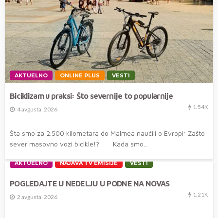
AKTUELNO
ONLINE PLUS
VESTI
Biciklizam u praksi: Što severnije to popularnije
1.54K
4 avgusta, 2026
Šta smo za 2.500 kilometara do Malmea naučili o Evropi: Zašto
sever masovno vozi bicikle!? Kada smo...
AKTUELNO
NAJAVA TV EMISIJE
VESTI
POGLEDAJTE U NEDELJU U PODNE NA NOVAS
1.21K
2 avgusta, 2026