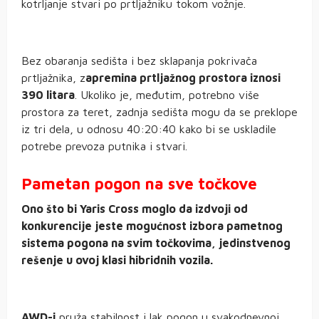
kotrljanje stvari po prtljažniku tokom vožnje.
Bez obaranja sedišta i bez sklapanja pokrivača
prtljažnika, z
apremina prtljažnog prostora iznosi
390 litara
. Ukoliko je, međutim, potrebno više
prostora za teret, zadnja sedišta mogu da se preklope
iz tri dela, u odnosu 40:20:40 kako bi se uskladile
potrebe prevoza putnika i stvari.
Pametan pogon na sve točkove
Ono što bi Yaris Cross moglo da izdvoji od
konkurencije jeste mogućnost izbora pametnog
sistema pogona na svim točkovima, jedinstvenog
rešenje u ovoj klasi hibridnih vozila.
AWD-i
pruža stabilnost i lak pogon u svakodnevnoj