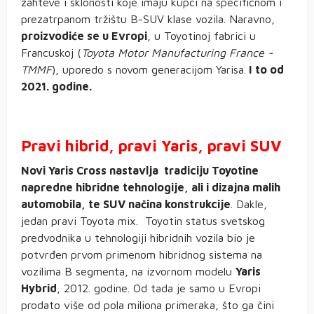
zahteve i sklonosti koje imaju kupci na specifičnom i
prezatrpanom tržištu B-SUV klase vozila. Naravno,
proizvodiće se u Evropi
, u Toyotinoj fabrici u
Francuskoj (
Toyota Motor Manufacturing France -
TMMF
), uporedo s novom generacijom Yarisa.
I to od
2021. godine.
Pravi hibrid, pravi Yaris, pravi SUV
Novi Yaris Cross nastavlja tradiciju Toyotine
napredne hibridne tehnologije, ali i dizajna malih
automobila, te SUV načina konstrukcije
. Dakle,
jedan pravi Toyota mix. Toyotin status svetskog
predvodnika u tehnologiji hibridnih vozila bio je
potvrđen prvom primenom hibridnog sistema na
vozilima B segmenta, na izvornom modelu
Yaris
Hybrid
, 2012. godine. Od tada je samo u Evropi
prodato više od pola miliona primeraka, što ga čini