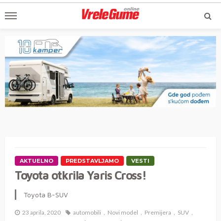
AKTUELNO
PREDSTAVLJAMO
VESTI
Toyota otkrila Yaris Cross!
Toyota B-SUV
23 aprila, 2020
automobili
Novi model
Premijera
SUV