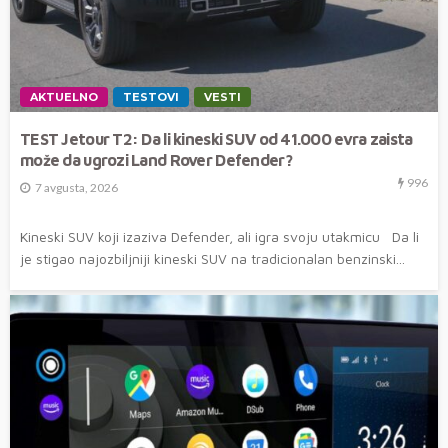
AKTUELNO
TESTOVI
VESTI
TEST Jetour T2: Da li kineski SUV od 41.000 evra zaista
može da ugrozi Land Rover Defender?
996
7 avgusta, 2026
Kineski SUV koji izaziva Defender, ali igra svoju utakmicu Da li
je stigao najozbiljniji kineski SUV na tradicionalan benzinski...