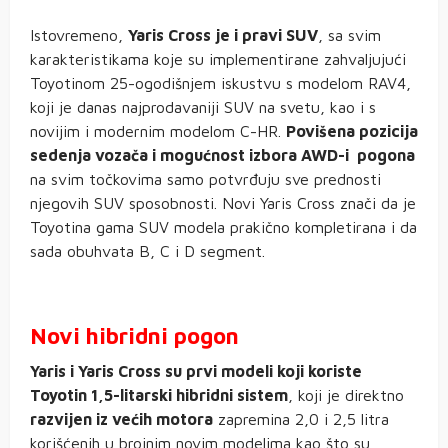
Istovremeno,
Yaris Cross je i pravi SUV
, sa svim
karakteristikama koje su implementirane zahvaljujući
Toyotinom 25-ogodišnjem iskustvu s modelom RAV4,
koji je danas najprodavaniji SUV na svetu, kao i s
novijim i modernim modelom C-HR.
Povišena pozicija
sedenja vozača i mogućnost izbora AWD-i pogona
na svim točkovima samo potvrđuju sve prednosti
njegovih SUV sposobnosti. Novi Yaris Cross znači da je
Toyotina gama SUV modela prakično kompletirana i da
sada obuhvata B, C i D segment.
Novi hibridni pogon
Yaris i Yaris Cross su prvi modeli koji koriste
Toyotin 1,5-litarski hibridni sistem
, koji je direktno
razvijen iz većih motora
zapremina 2,0 i 2,5 litra
korišćenih u brojnim novim modelima kao što su