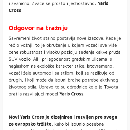
i zvanično. Zvaće se prosto i jednostavno:
Yaris
Cross
!
Odgovor na tražnju
Savremeni život stalno postavlja nove izazove. Kada je
reč o vožnji, to je okruženje u kojem vozači sve više
cene robustnost i visoku poziciju sedenja kakve pruža
SUV vozilo. Ali i prilagođenost gradskim ulicama, s
naglaskom na ekološke karakteristike. Istovremeno,
vozači žele automobil sa stilom, koji se razlikuje od
drugih, i koji može da ispuni brojne potrebe aktivnog
životnog stila. Upravo to su odrednice koje je Toyota
pratila razvijajući model
Yaris Cross
.
Novi Yaris Cross je dizajniran i razvijen pre svega
za evropsko tržište
, kako bi ispunio posebne