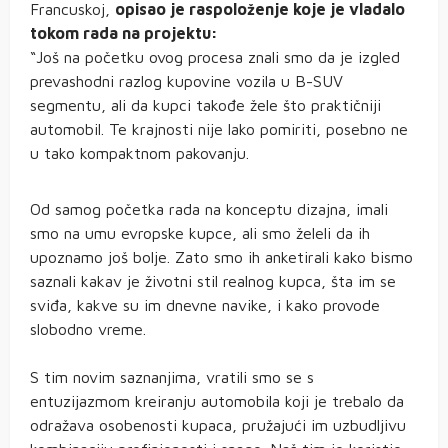
Francuskoj,
opisao je raspoloženje koje je vladalo
tokom rada na projektu:
“Još na početku ovog procesa znali smo da je izgled
prevashodni razlog kupovine vozila u B-SUV
segmentu, ali da kupci takođe žele što praktičniji
automobil. Te krajnosti nije lako pomiriti, posebno ne
u tako kompaktnom pakovanju.
Od samog početka rada na konceptu dizajna, imali
smo na umu evropske kupce, ali smo želeli da ih
upoznamo još bolje. Zato smo ih anketirali kako bismo
saznali kakav je životni stil realnog kupca, šta im se
sviđa, kakve su im dnevne navike, i kako provode
slobodno vreme.
S tim novim saznanjima, vratili smo se s
entuzijazmom kreiranju automobila koji je trebalo da
odražava osobenosti kupaca, pružajući im uzbudljivu