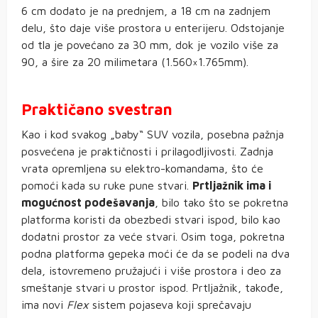
6 cm dodato je na prednjem, a 18 cm na zadnjem
delu, što daje više prostora u enterijeru. Odstojanje
od tla je povećano za 30 mm, dok je vozilo više za
90, a šire za 20 milimetara (1.560×1.765mm).
Praktičano svestran
Kao i kod svakog „baby“ SUV vozila, posebna pažnja
posvećena je praktičnosti i prilagodljivosti. Zadnja
vrata opremljena su elektro-komandama, što će
pomoći kada su ruke pune stvari.
Prtljažnik ima i
mogućnost podešavanja
, bilo tako što se pokretna
platforma koristi da obezbedi stvari ispod, bilo kao
dodatni prostor za veće stvari. Osim toga, pokretna
podna platforma gepeka moći će da se podeli na dva
dela, istovremeno pružajući i više prostora i deo za
smeštanje stvari u prostor ispod. Prtljažnik, takođe,
ima novi
Flex
sistem pojaseva koji sprečavaju