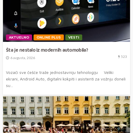
AKTUELNO
ONLINE PLUS
VESTI
Šta je nestalo iz modernih automobila?
523
6 avgusta, 2026
Vozači sve češće traže jednostavniju tehnologiju Veliki
ekrani, Android Auto, digitalni kokpiti i asistenti za vožnju doneli
su...