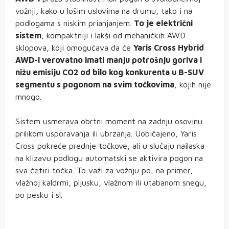
vožnji, kako u lošim uslovima na drumu, tako i na
podlogama s niskim prianjanjem.
To je električni
sistem
, kompaktniji i lakši od mehaničkih AWD
sklopova, koji omogućava da će
Yaris Cross Hybrid
AWD-i verovatno imati manju potrošnju goriva i
nižu emisiju CO2 od bilo kog konkurenta u B-SUV
segmentu s pogonom na svim točkovima
, kojih nije
mnogo.
Sistem usmerava obrtni moment na zadnju osovinu
prilikom usporavanja ili ubrzanja. Uobičajeno, Yaris
Cross pokreće prednje točkove, ali u slučaju nailaska
na klizavu podlogu automatski se aktivira pogon na
sva četiri točka. To važi za vožnju po, na primer,
vlažnoj kaldrmi, pljusku, vlažnom ili utabanom snegu,
po pesku i sl.