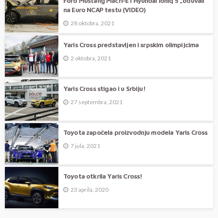
Ford Mustang Mach-E i Hyundai Ioniq 5 „oduvali“
na Euro NCAP testu (VIDEO)
28 oktobra, 2021
Yaris Cross predstavljen i srpskim olimpijcima
2 oktobra, 2021
Yaris Cross stigao i u Srbiju!
27 septembra, 2021
Toyota započela proizvodnju modela Yaris Cross
7 jula, 2021
Toyota otkrila Yaris Cross!
23 aprila, 2020