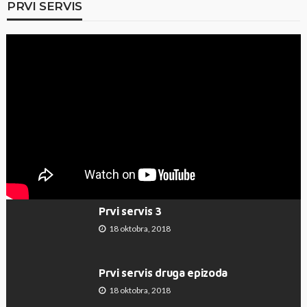
PRVI SERVIS
Šta da radite kad ništa ne radite?
Nedelja u podne na Novoj S!
5 decembra, 2020
Nedelja, prošlo je podne? Vrele Gume
– Nova S TV!
14 novembra, 2020
Prvi servis 3
18 oktobra, 2018
Prvi servis druga epizoda
18 oktobra, 2018