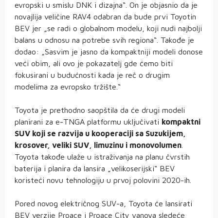
evropski u smislu DNK i dizajna“. On je objasnio da je
novajlija veličine RAV4 odabran da bude prvi Toyotin
BEV jer „se radi o globalnom modelu, koji nudi najbolji
balans u odnosu na potrebe svih regiona“. Takođe je
dodao: „Sasvim je jasno da kompaktniji modeli donose
veći obim, ali ovo je pokazatelj gde ćemo biti
fokusirani u budućnosti kada je reč o drugim
modelima za evropsko tržište.“
Toyota je prethodno saopštila da će drugi modeli
planirani za e-TNGA platformu uključivati
kompaktni
SUV koji se razvija u kooperaciji sa Suzukijem,
krosover, veliki SUV, limuzinu i monovolumen
.
Toyota takođe ulaže u istraživanja na planu čvrstih
baterija i planira da lansira „velikoserijski“ BEV
koristeći novu tehnologiju u prvoj polovini 2020-ih.
Pored novog električnog SUV-a, Toyota će lansirati
BEV verzije Proace i Proace City vanova sledeće