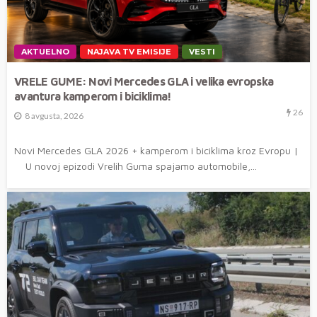
AKTUELNO
NAJAVA TV EMISIJE
VESTI
VRELE GUME: Novi Mercedes GLA i velika evropska
avantura kamperom i biciklima!
26
8 avgusta, 2026
Novi Mercedes GLA 2026 + kamperom i biciklima kroz Evropu |
U novoj epizodi Vrelih Guma spajamo automobile,...