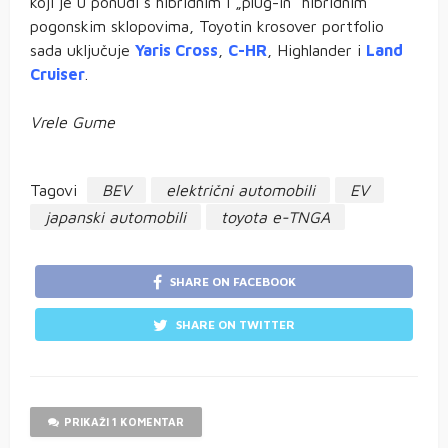
koji je u ponudi s hibridnim i „plug-in“ hibridnim
pogonskim sklopovima, Toyotin krosover portfolio
sada uključuje
Yaris Cross
,
C-HR
, Highlander i
Land
Cruiser
.
Vrele Gume
Tagovi
BEV
električni automobili
EV
japanski automobili
toyota e-TNGA
SHARE ON FACEBOOK
SHARE ON TWITTER
PRIKAŽI 1 KOMENTAR