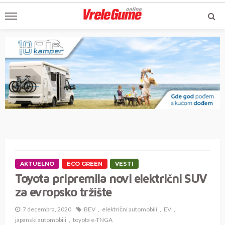
AKTUELNO
ECO GREEN
VESTI
Toyota pripremila novi električni SUV
za evropsko tržište
7 decembra, 2020
BEV
električni automobili
EV
japanski automobili
toyota e-TNGA