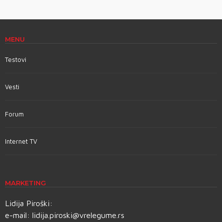
MENU
Testovi
Vesti
Forum
Internet TV
MARKETING
Lidija Piroški:
e-mail:
lidija.piroski@vrelegume.rs