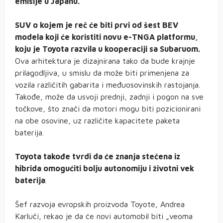
emisije u Japanu.
SUV o kojem je reč će biti prvi od šest BEV
modela koji će koristiti novu e-TNGA platformu,
koju je Toyota razvila u kooperaciji sa Subaruom.
Ova arhitektura je dizajnirana tako da bude krajnje
prilagodljiva, u smislu da može biti primenjena za
vozila različitih gabarita i međuosovinskih rastojanja.
Takođe, može da usvoji prednji, zadnji i pogon na sve
točkove, što znači da motori mogu biti pozicionirani
na obe osovine, uz različite kapacitete paketa
baterija.
Toyota takođe tvrdi da će znanja stečena iz
hibrida omogućiti bolju autonomiju i životni vek
baterija
.
Šef razvoja evropskih proizvoda Toyote, Andrea
Karluči, rekao je da će novi automobil biti „veoma