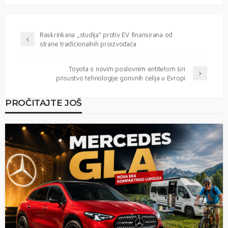
Raskrinkana „studija“ protiv EV finansirana od
strane tradicionalnih proizvođača
Toyota s novim poslovnim entitetom širi
prisustvo tehnologije gorivnih ćelija u Evropi
PROČITAJTE JOŠ