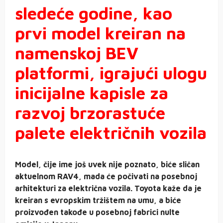
sledeće godine, kao
prvi model kreiran na
namenskoj BEV
platformi, igrajući ulogu
inicijalne kapisle za
razvoj brzorastuće
palete električnih vozila
Model, čije ime još uvek nije poznato, biće sličan
aktuelnom RAV4, mada će počivati na posebnoj
arhitekturi za električna vozila. Toyota kaže da je
kreiran s evropskim tržištem na umu, a biće
proizvođen takođe u posebnoj fabrici nulte