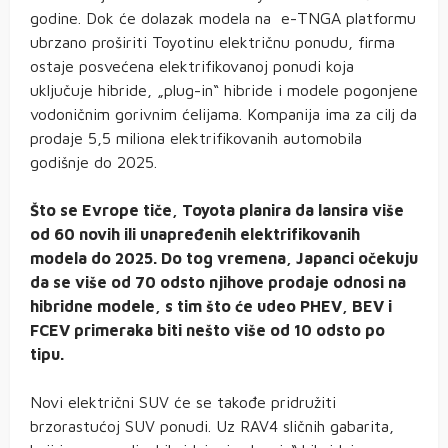
godine. Dok će dolazak modela na e-TNGA platformu
ubrzano proširiti Toyotinu električnu ponudu, firma
ostaje posvećena elektrifikovanoj ponudi koja
uključuje hibride, „plug-in“ hibride i modele pogonjene
vodoničnim gorivnim ćelijama. Kompanija ima za cilj da
prodaje 5,5 miliona elektrifikovanih automobila
godišnje do 2025.
Što se Evrope tiče, Toyota planira da lansira više
od 60 novih ili unapređenih elektrifikovanih
modela do 2025. Do tog vremena, Japanci očekuju
da se više od 70 odsto njihove prodaje odnosi na
hibridne modele, s tim što će udeo PHEV, BEV i
FCEV primeraka biti nešto više od 10 odsto po
tipu.
Novi električni SUV će se takođe pridružiti
brzorastućoj SUV ponudi. Uz RAV4 sličnih gabarita,