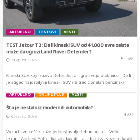
AKTUELNO
TESTOVI
VESTI
TEST Jetour T2: Da li kineski SUV od 41.000 evra zaista
može da ugrozi Land Rover Defender?
1.18K
7 avgusta, 2026
Kineski SUV koji izaziva Defender, ali igra svoju utakmicu Da li
je stigao najozbiljniji kineski SUV na tradicionalan benzinski...
AKTUELNO
ONLINE PLUS
VESTI
Šta je nestalo iz modernih automobila?
632
6 avgusta, 2026
Vozači sve češće traže jednostavniju tehnologiju Veliki
ekrani, Android Auto, digitalni kokpiti i asistenti za vožnju doneli