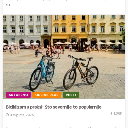
su...
AKTUELNO
ONLINE PLUS
VESTI
Biciklizam u praksi: Što severnije to popularnije
1.58K
4 avgusta, 2026