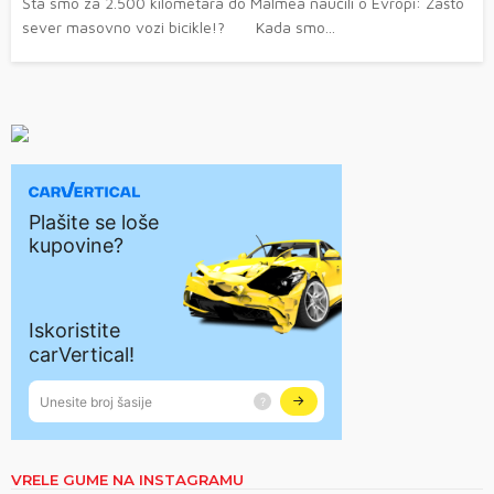
Šta smo za 2.500 kilometara do Malmea naučili o Evropi: Zašto
sever masovno vozi bicikle!? Kada smo...
VRELE GUME NA INSTAGRAMU