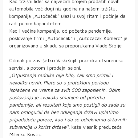
Kao tržišni lider sa najvećim brojem prodatih novih
automobila već dugi niz godina na našem tržištu,
kompanija „Autočačak“ ulazi u svoj ritam i počinje da
radi punim kapacitetom.
Kao i većina kompanija, od početka pandemije,
poslovanje firmi „Autočačak“ i „Autočačak Komerc“ je
organizovano u skladu sa preporukama Vlade Srbije.
Odmah po završetku Vaskršnjih praznika otvoreni su
servisi, a potom i prodajni saloni.
„Otpuštanja radnika nije bilo, čak smo primili i
nekoliko novih. Plate su u proteklom periodu
isplaćene na vreme za svih 500 zaposlenih. Obim
poslovanja je svakako smanjen od početka
pandemije, ali rezultati koje smo postigli do sada su
nam omogućili da bez odlaganja državi uplatimo
pripadajuće poreze, kao i da se odreknemo državnih
subvencija u korist države“
, kaže vlasnik preduzeća
Milenko Kostić.