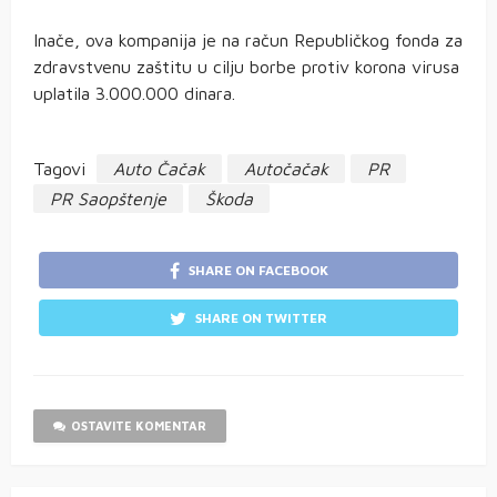
Inače, ova kompanija je na račun Republičkog fonda za
zdravstvenu zaštitu u cilju borbe protiv korona virusa
uplatila 3.000.000 dinara.
Tagovi
Auto Čačak
Autočačak
PR
PR Saopštenje
Škoda
SHARE ON FACEBOOK
SHARE ON TWITTER
OSTAVITE KOMENTAR