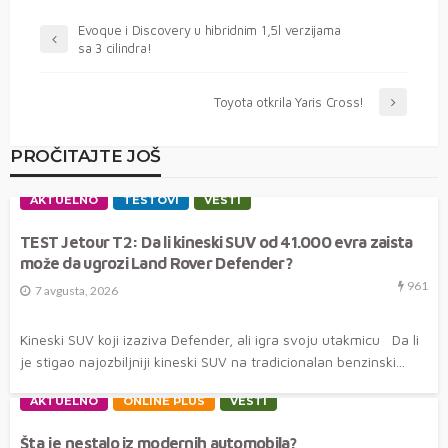
Evoque i Discovery u hibridnim 1,5l verzijama
sa 3 cilindra!
Toyota otkrila Yaris Cross!
PROČITAJTE JOŠ
AKTUELNO
TESTOVI
VESTI
TEST Jetour T2: Da li kineski SUV od 41.000 evra zaista
može da ugrozi Land Rover Defender?
961
7 avgusta, 2026
Kineski SUV koji izaziva Defender, ali igra svoju utakmicu Da li
je stigao najozbiljniji kineski SUV na tradicionalan benzinski...
AKTUELNO
ONLINE PLUS
VESTI
Šta je nestalo iz modernih automobila?