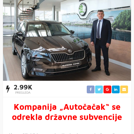
2.99K
PREGLEDA
Kompanija „Autočačak“ se
odrekla državne subvencije