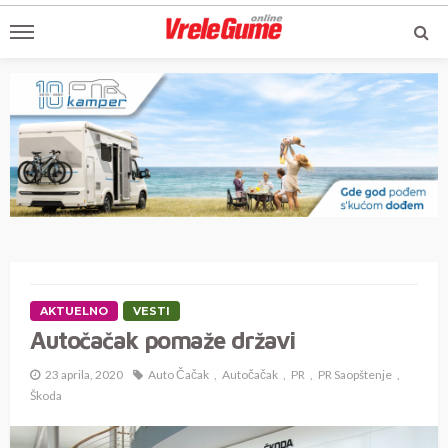
AKTUELNO
VESTI
Autočačak pomaže državi
23 aprila, 2020
Auto Čačak
Autočačak
PR
PR Saopštenje
Škoda