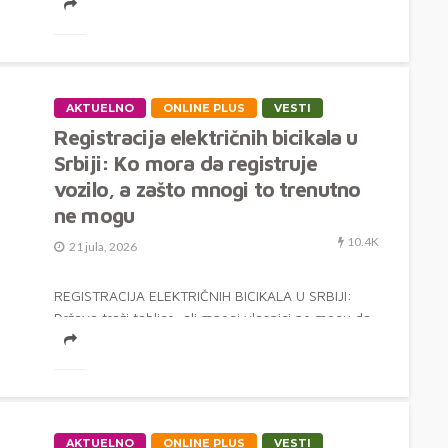
AKTUELNO
ONLINE PLUS
VESTI
Registracija električnih bicikala u
Srbiji: Ko mora da registruje
vozilo, a zašto mnogi to trenutno
ne mogu
10.4K
21 jula, 2026
REGISTRACIJA ELEKTRIČNIH BICIKALA U SRBIJI:
Država traži tablice, ali mnogi vlasnici ne mogu da
ih dobiju Nova pravila...
AKTUELNO
ONLINE PLUS
VESTI