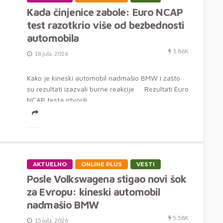
Kada činjenice zabole: Euro NCAP
test razotkrio više od bezbednosti
automobila
1.86K
18 jula, 2026
Kako je kineski automobil nadmašio BMW i zašto
su rezultati izazvali burne reakcije Rezultati Euro
NCAP testa otvorili...
AKTUELNO
ONLINE PLUS
VESTI
Posle Volkswagena stigao novi šok
za Evropu: kineski automobil
nadmašio BMW
5.58K
15 jula, 2026