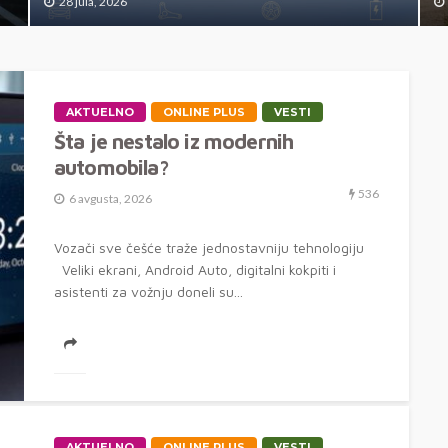
28 jula, 2026
AKTUELNO
ONLINE PLUS
VESTI
Šta je nestalo iz modernih
automobila?
536
6 avgusta, 2026
Vozači sve češće traže jednostavniju tehnologiju
Veliki ekrani, Android Auto, digitalni kokpiti i
asistenti za vožnju doneli su...
AKTUELNO
ONLINE PLUS
VESTI