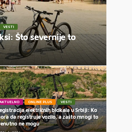
VESTI
ksi: Što severnije to
AKTUELNO
ONLINE PLUS
VESTI
egistracija električnih bicikala u Srbiji: Ko
ora da registruje vozilo, a zašto mnogi to
renutno ne mogu