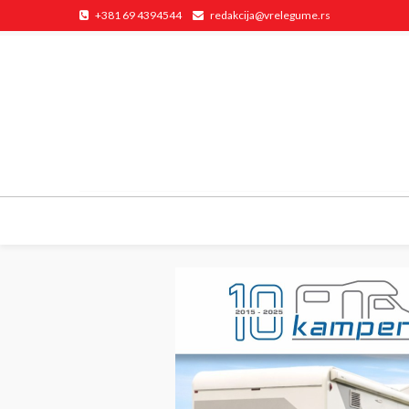
+381 69 4394544
redakcija@vrelegume.rs