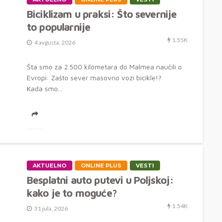
Biciklizam u praksi: Što severnije
to popularnije
1.55K
4 avgusta, 2026
Šta smo za 2.500 kilometara do Malmea naučili o
Evropi: Zašto sever masovno vozi bicikle!?
Kada smo...
AKTUELNO
ONLINE PLUS
VESTI
Besplatni auto putevi u Poljskoj:
kako je to moguće?
1.54K
31 jula, 2026