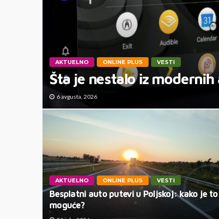
AKTUELNO
ONLINE PLUS
VESTI
Šta je nestalo iz modernih
6 avgusta, 2026
AKTUELNO
ONLINE PLUS
VESTI
Besplatni auto putevi u Poljskoj: kako je to
moguće?