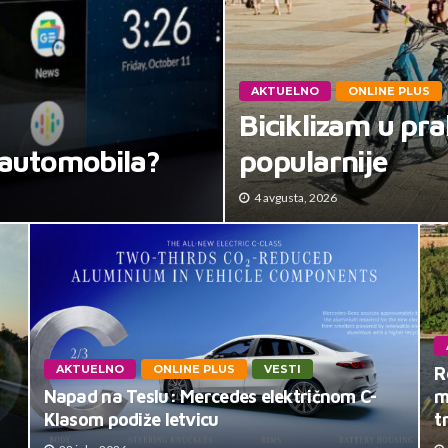
AKTUELNO
ONLINE PLUS
Biciklizam u pra
 automobila?
popularnije
4 avgusta, 2026
AKTUELNO
ONLINE PLUS
VESTI
R
Napad na Teslu: Mercedes električnom C-
m
Klasom podiže letvicu
t