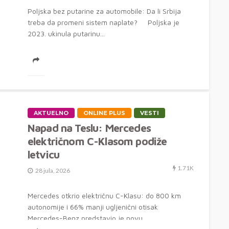
Poljska bez putarine za automobile: Da li Srbija
treba da promeni sistem naplate? Poljska je
2023. ukinula putarinu...
AKTUELNO
ONLINE PLUS
VESTI
Napad na Teslu: Mercedes
električnom C-Klasom podiže
letvicu
1.71K
28 jula, 2026
Mercedes otkrio električnu C-Klasu: do 800 km
autonomije i 66% manji ugljenični otisak
Mercedes-Benz predstavio je novu...