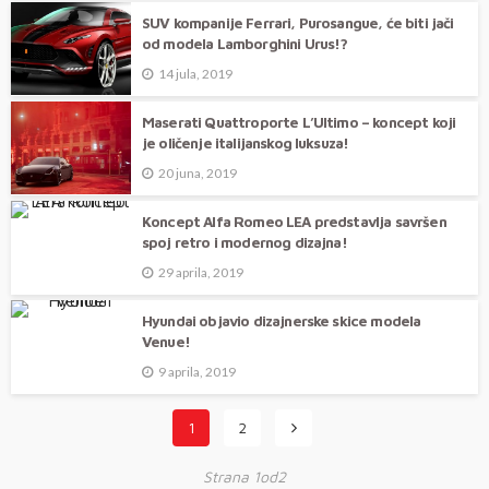
SUV kompanije Ferrari, Purosangue, će biti jači
od modela Lamborghini Urus!?
14 jula, 2019
Maserati Quattroporte L’Ultimo – koncept koji
je oličenje italijanskog luksuza!
20 juna, 2019
Koncept Alfa Romeo LEA predstavlja savršen
spoj retro i modernog dizajna!
29 aprila, 2019
Hyundai objavio dizajnerske skice modela
Venue!
9 aprila, 2019
1
2
Strana 1od2