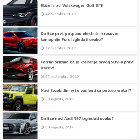
Stiže i novi Volskwagen Golf GTI!
4 novembra, 2019
Da li će prvi, potpuno električni krosover
komapnije Ford izgledati ovako?
1 novembra, 2019
Ferrari priznao da je kreiranje prvog SUV-a pravi
izazov!
17 septembra, 2019
Novi Suzuki Jimny i u varijanti sa petoro vrata!?
30 avgusta, 2019
Da li će novi Audi RS7 izgledati ovako?
30 avgusta, 2019