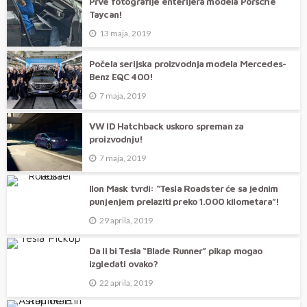
Prve fotografije enterijera modela Porsche
Taycan!
13 maja, 2019
Počela serijska proizvodnja modela Mercedes-
Benz EQC 400!
7 maja, 2019
VW ID Hatchback uskoro spreman za
proizvodnju!
7 maja, 2019
Ilon Mask tvrdi: “Tesla Roadster će sa jednim
punjenjem prelaziti preko 1.000 kilometara”!
29 aprila, 2019
Da li bi Tesla “Blade Runner” pikap mogao
izgledati ovako?
22 aprila, 2019