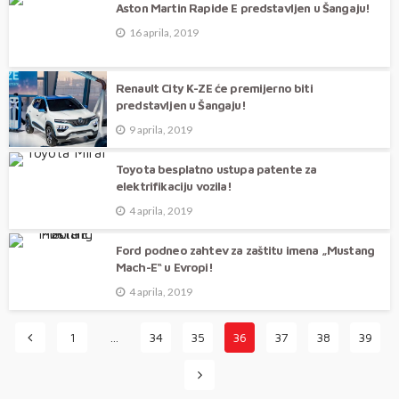
Aston Martin Rapide E predstavljen u Šangaju!
16 aprila, 2019
Renault City K-ZE će premijerno biti
predstavljen u Šangaju!
9 aprila, 2019
Toyota besplatno ustupa patente za
elektrifikaciju vozila!
4 aprila, 2019
Ford podneo zahtev za zaštitu imena „Mustang
Mach-E“ u Evropi!
4 aprila, 2019
1
…
34
35
36
37
38
39