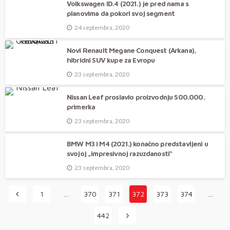
Volkswagen ID.4 (2021.) je pred nama s
planovima da pokori svoj segment
24 septembra, 2020
Novi Renault Megane Conquest (Arkana),
hibridni SUV kupe za Evropu
23 septembra, 2020
Nissan Leaf proslavio proizvodnju 500.000.
primerka
23 septembra, 2020
BMW M3 i M4 (2021.) konačno predstavljeni u
svojoj „impresivnoj razuzdanosti“
23 septembra, 2020
1
…
370
371
372
373
374
…
442