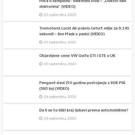
Priča o šampionu: Valentino Rosi – „Doktor nad
doktorima“ (VIDEO)
25 septembra, 2020
Tromotorni Lucid Air pokrio četvrt milje za 9,245
sekundi – Ilon Mask u panici (VIDEO)
25 septembra, 2020
Objavljene cene VW Golfa GTI i GTE u UK
25 septembra, 2020
Peugeot slavi 210 godina postojanja s 508 PSE
(360 ks) (VIDEO)
24 septembra, 2020
Da li se to bliži kraj ljubavi prema automobilima?
24 septembra, 2020