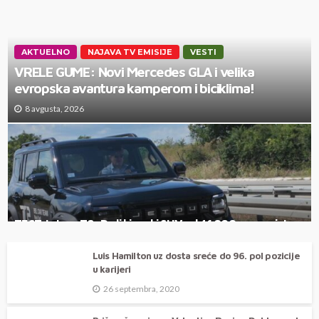
AKTUELNO
NAJAVA TV EMISIJE
VESTI
VRELE GUME: Novi Mercedes GLA i velika
evropska avantura kamperom i biciklima!
8 avgusta, 2026
TEST Jetour T2: Da li kineski SUV od 41.000 evra zaista
može da ugrozi Land Rover Defender?
Luis Hamilton uz dosta sreće do 96. pol pozicije
u karijeri
26 septembra, 2020