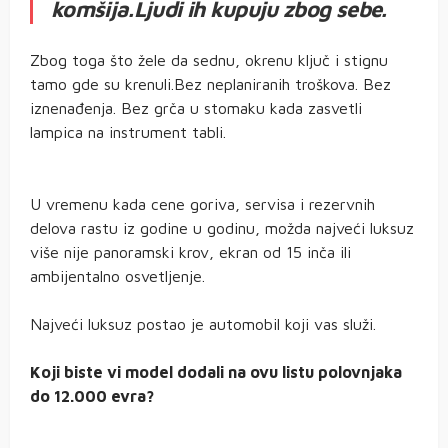
komšija.Ljudi ih kupuju zbog sebe.
Zbog toga što žele da sednu, okrenu ključ i stignu
tamo gde su krenuli.Bez neplaniranih troškova. Bez
iznenađenja. Bez grča u stomaku kada zasvetli
lampica na instrument tabli.
U vremenu kada cene goriva, servisa i rezervnih
delova rastu iz godine u godinu, možda najveći luksuz
više nije panoramski krov, ekran od 15 inča ili
ambijentalno osvetljenje.
Najveći luksuz postao je automobil koji vas služi.
Koji biste vi model dodali na ovu listu polovnjaka
do 12.000 evra?