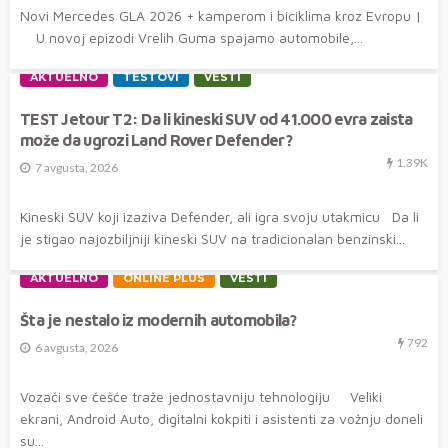
Novi Mercedes GLA 2026 + kamperom i biciklima kroz Evropu |
U novoj epizodi Vrelih Guma spajamo automobile,...
AKTUELNO
TESTOVI
VESTI
TEST Jetour T2: Da li kineski SUV od 41.000 evra zaista
može da ugrozi Land Rover Defender?
1.39K
7 avgusta, 2026
Kineski SUV koji izaziva Defender, ali igra svoju utakmicu Da li
je stigao najozbiljniji kineski SUV na tradicionalan benzinski...
AKTUELNO
ONLINE PLUS
VESTI
Šta je nestalo iz modernih automobila?
792
6 avgusta, 2026
Vozači sve češće traže jednostavniju tehnologiju Veliki
ekrani, Android Auto, digitalni kokpiti i asistenti za vožnju doneli
su...