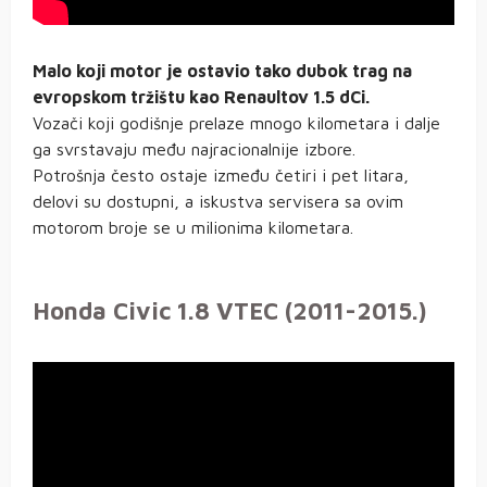
Malo koji motor je ostavio tako dubok trag na
evropskom tržištu kao Renaultov 1.5 dCi.
Vozači koji godišnje prelaze mnogo kilometara i dalje
ga svrstavaju među najracionalnije izbore.
Potrošnja često ostaje između četiri i pet litara,
delovi su dostupni, a iskustva servisera sa ovim
motorom broje se u milionima kilometara.
Honda Civic 1.8 VTEC (2011-2015.)