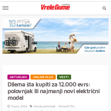
AKTUELNO
ONLINE PLUS
VESTI
Dilema šta kupiti za 12.000 evrs:
polovnjak ili najmanji novi električni
model
9 juna, 2026
Honda polovnjak
Renault Clio