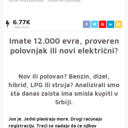
Suzuki Vitara polovnjak
Toyota Yaris polovnjak
6.77K
PREGLEDA
Imate 12.000 evra, proveren
polovnjak ili novi električni?
Nov ili polovan? Benzin, dizel,
hibrid, LPG ili struja? Analizirali smo
šta danas zaista ima smisla kupiti u
Srbiji.
Jun je. Jedni planiraju more. Drugi računaju
registraciju. Treći se nadaju da će njihov