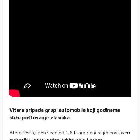
Vitara pripada grupi automobila koji godinama
stiču poštovanje vlasnika.
Atmosferski benzinac od 1,6 litara donosi jednostavnu