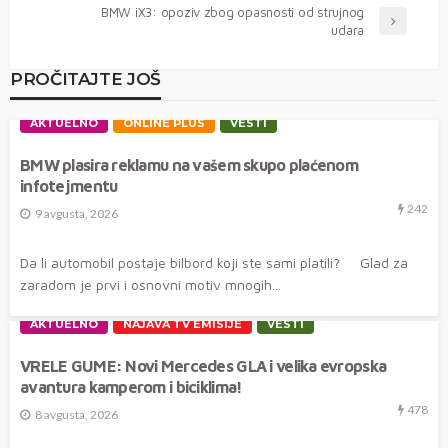
BMW iX3: opoziv zbog opasnosti od strujnog
udara
PROČITAJTE JOŠ
AKTUELNO
ONLINE PLUS
VESTI
BMW plasira reklamu na vašem skupo plaćenom
infotejmentu
242
9 avgusta, 2026
Da li automobil postaje bilbord koji ste sami platili? Glad za
zaradom je prvi i osnovni motiv mnogih...
AKTUELNO
NAJAVA TV EMISIJE
VESTI
VRELE GUME: Novi Mercedes GLA i velika evropska
avantura kamperom i biciklima!
478
8 avgusta, 2026