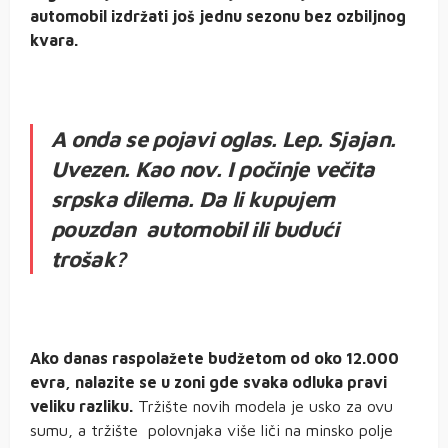
automobil izdržati još jednu sezonu bez ozbiljnog
kvara.
A onda se pojavi oglas. Lep. Sjajan.
Uvezen. Kao nov. I počinje večita
srpska dilema. Da li kupujem
pouzdan automobil ili budući
trošak?
Ako danas raspolažete budžetom od oko 12.000
evra, nalazite se u zoni gde svaka odluka pravi
veliku razliku.
Tržište novih modela je usko za ovu
sumu, a tržište polovnjaka više liči na minsko polje