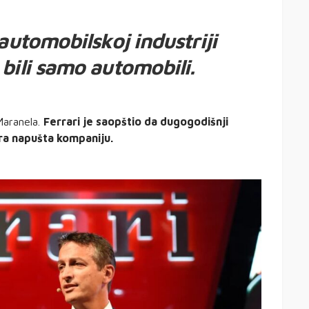
 automobilskoj industriji
bili samo automobili.
Maranela.
Ferrari je saopštio da dugogodišnji
era napušta kompaniju.