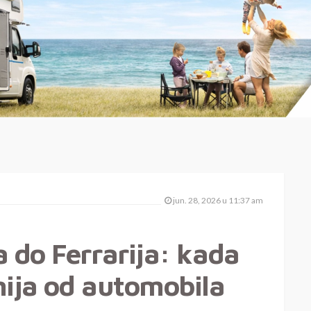
jun. 28, 2026 u 11:37 am
 do Ferrarija: kada
nija od automobila