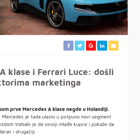
 klase i Ferrari Luce: došli
ektorima marketinga
anom prve Mercedes A klase negde u Holandiji.
. Mercedes je tada ulazio u potpuno novi segment
vezdom trebalo je da osvoji mlađe kupce i pokaže da
ran i drugačiji.