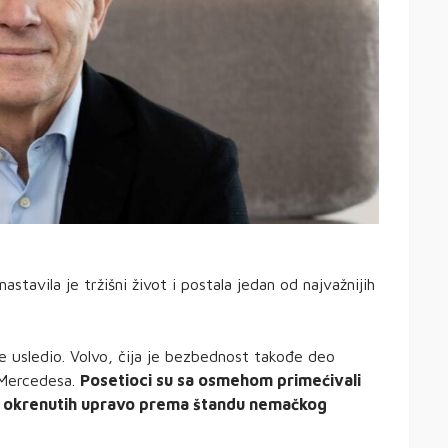
astavila je tržišni život i postala jedan od najvažnijih
je usledio. Volvo, čija je bezbednost takođe deo
 Mercedesa.
Posetioci su sa osmehom primećivali
na okrenutih upravo prema štandu nemačkog