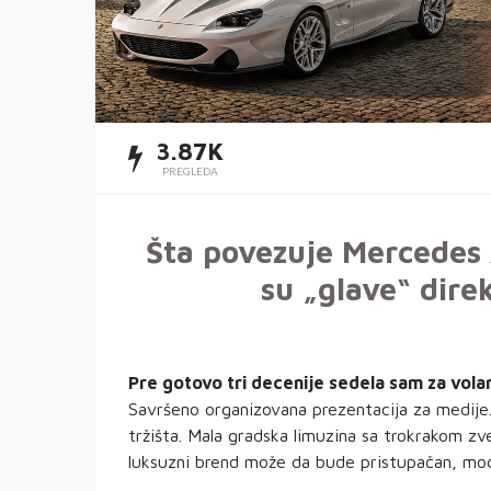
3.87K
PREGLEDA
Šta povezuje Mercedes A
su „glave“ dir
Pre gotovo tri decenije sedela sam za vol
Savršeno organizovana prezentacija za medije
tržišta. Mala gradska limuzina sa trokrakom z
luksuzni brend može da bude pristupačan, mode