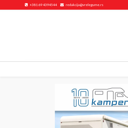
+381 69 4394544
redakcija@vrelegume.rs