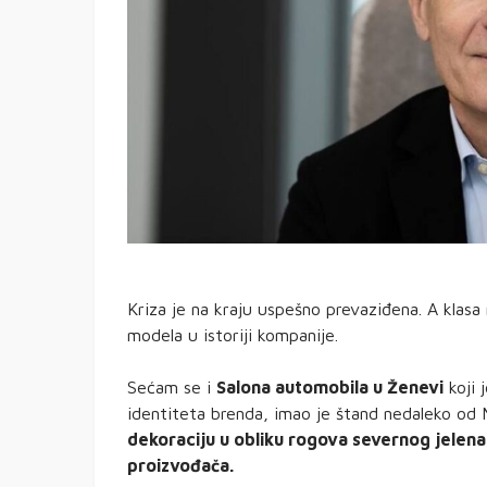
Kriza je na kraju uspešno prevaziđena. A klasa n
modela u istoriji kompanije.
Sećam se i
Salona automobila u Ženevi
koji 
identiteta brenda, imao je štand nedaleko od
dekoraciju u obliku rogova severnog jele
proizvođača.