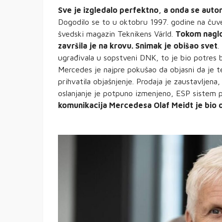
Sve je izgledalo perfektno, a onda se auto
Dogodilo se to u oktobru 1997. godine na ču
švedski magazin Teknikens Värld.
Tokom naglo
završila je na krovu. Snimak je obišao svet
.
ugrađivala u sopstveni DNK, to je bio potres 
Mercedes je najpre pokušao da objasni da je t
prihvatila objašnjenje. Prodaja je zaustavljen
oslanjanje je potpuno izmenjeno, ESP sistem 
komunikacija Mercedesa Olaf Meidt je bio 