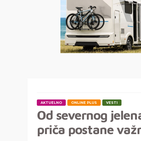
AKTUELNO
ONLINE PLUS
VESTI
Od severnog jelena
priča postane važ