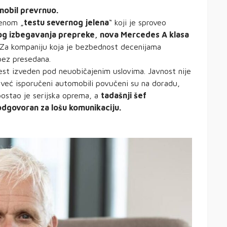
mobil prevrnuo.
venom „
testu severnog jelena
“ koji je sproveo
g izbegavanja prepreke, nova Mercedes A klasa
 Za kompaniju koja je bezbednost decenijama
bez presedana.
est izveden pod neuobičajenim uslovima. Javnost nije
a, već isporučeni automobili povučeni su na doradu,
postao je serijska oprema, a
tadašnji šef
odgovoran za lošu komunikaciju.