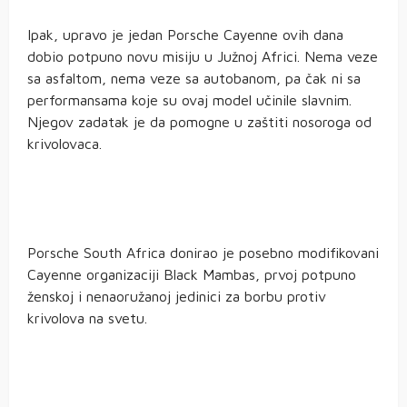
Ipak, upravo je jedan Porsche Cayenne ovih dana
dobio potpuno novu misiju u Južnoj Africi. Nema veze
sa asfaltom, nema veze sa autobanom, pa čak ni sa
performansama koje su ovaj model učinile slavnim.
Njegov zadatak je da pomogne u zaštiti nosoroga od
krivolovaca.
Porsche South Africa donirao je posebno modifikovani
Cayenne organizaciji Black Mambas, prvoj potpuno
ženskoj i nenaoružanoj jedinici za borbu protiv
krivolova na svetu.