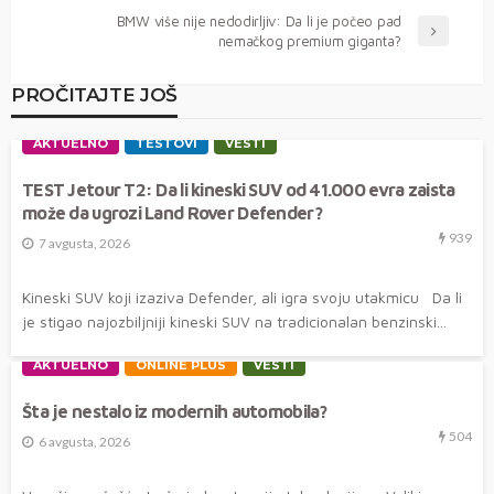
BMW više nije nedodirljiv: Da li je počeo pad
nemačkog premium giganta?
PROČITAJTE JOŠ
AKTUELNO
TESTOVI
VESTI
TEST Jetour T2: Da li kineski SUV od 41.000 evra zaista
može da ugrozi Land Rover Defender?
939
7 avgusta, 2026
Kineski SUV koji izaziva Defender, ali igra svoju utakmicu Da li
je stigao najozbiljniji kineski SUV na tradicionalan benzinski...
AKTUELNO
ONLINE PLUS
VESTI
Šta je nestalo iz modernih automobila?
504
6 avgusta, 2026