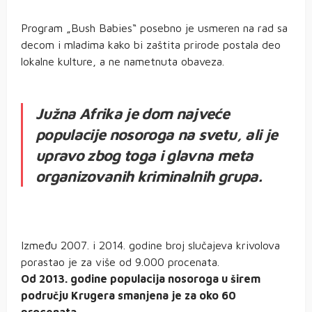
Program „Bush Babies“ posebno je usmeren na rad sa
decom i mladima kako bi zaštita prirode postala deo
lokalne kulture, a ne nametnuta obaveza.
Južna Afrika je dom najveće
populacije nosoroga na svetu, ali je
upravo zbog toga i glavna meta
organizovanih kriminalnih grupa.
Između 2007. i 2014. godine broj slučajeva krivolova
porastao je za više od 9.000 procenata.
Od 2013. godine populacija nosoroga u širem
području Krugera smanjena je za oko 60