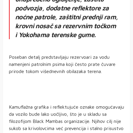
podvozja, dodatne reflektore za
noćne patrole, zaštitni prednji ram,
krovni nosač sa rezervnim točkom
i Yokohama terenske gume.
Poseban detalj predstavljaju rezervoari za vodu
namenjeni patrolnim psima koji često prate čuvare
prirode tokom višednevnih obilazaka terena.
Kamuflažna grafika i reflektujuće oznake omogućavaju
da vozilo bude lako uočljivo, što je u skladu sa
filozofijom Black Mambas organizacije. Njihov cilj nije
sukob sa krivolovcima već prevencija i stalno prisustvo