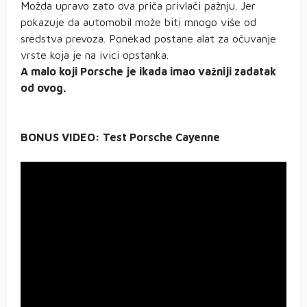
Možda upravo zato ova priča privlači pažnju. Jer
pokazuje da automobil može biti mnogo više od
sredstva prevoza. Ponekad postane alat za očuvanje
vrste koja je na ivici opstanka.
A malo koji Porsche je ikada imao važniji zadatak
od ovog.
BONUS VIDEO: Test Porsche Cayenne