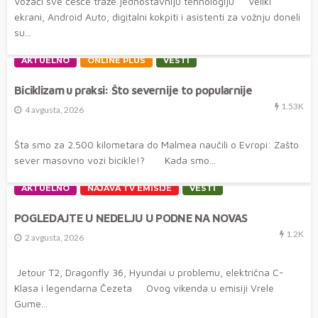
Vozači sve češće traže jednostavniju tehnologiju Veliki
ekrani, Android Auto, digitalni kokpiti i asistenti za vožnju doneli
su...
AKTUELNO
ONLINE PLUS
VESTI
Biciklizam u praksi: Što severnije to popularnije
1.53K
4 avgusta, 2026
Šta smo za 2.500 kilometara do Malmea naučili o Evropi: Zašto
sever masovno vozi bicikle!? Kada smo...
AKTUELNO
NAJAVA TV EMISIJE
VESTI
POGLEDAJTE U NEDELJU U PODNE NA NOVAS
1.2K
2 avgusta, 2026
Jetour T2, Dragonfly 36, Hyundai u problemu, električna C-
Klasa i legendarna Čezeta Ovog vikenda u emisiji Vrele
Gume...