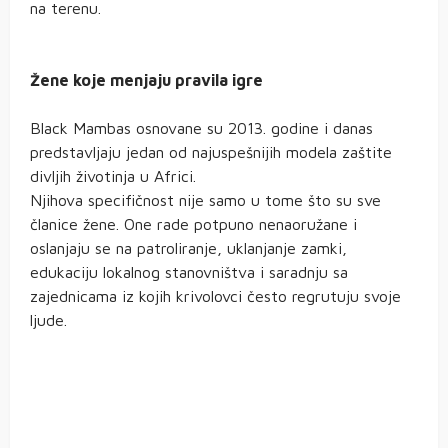
na terenu.
Žene koje menjaju pravila igre
Black Mambas osnovane su 2013. godine i danas
predstavljaju jedan od najuspešnijih modela zaštite
divljih životinja u Africi.
Njihova specifičnost nije samo u tome što su sve
članice žene. One rade potpuno nenaoružane i
oslanjaju se na patroliranje, uklanjanje zamki,
edukaciju lokalnog stanovništva i saradnju sa
zajednicama iz kojih krivolovci često regrutuju svoje
ljude.