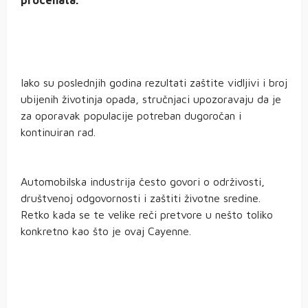
procenata.
Iako su poslednjih godina rezultati zaštite vidljivi i broj
ubijenih životinja opada, stručnjaci upozoravaju da je
za oporavak populacije potreban dugoročan i
kontinuiran rad.
Automobilska industrija često govori o održivosti,
društvenoj odgovornosti i zaštiti životne sredine.
Retko kada se te velike reči pretvore u nešto toliko
konkretno kao što je ovaj Cayenne.