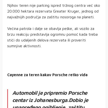
Njihov teren nije parking ispred tržnog centra već oko
20.000 hektara rezervata Greater Kruger, jednog od
najvažnijih područja za zaštitu nosoroga na planeti.
Većina patrola i dalje se obavlja peške, ali vozilo za
brzu reakciju predstavlja ogromnu pomoć kada treba
stići do udaljenih delova rezervata ili proveriti
sumnjive aktivnosti.
Cayenne za teren kakav Porsche retko viđa
Automobil je pripremio Porsche
centar iz Johanesburga.Dobio je
unapređeno ogibljenje, zaštitu