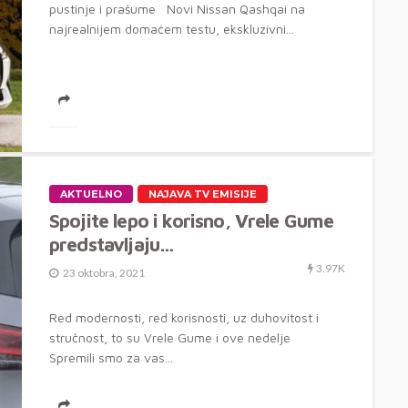
pustinje i prašume Novi Nissan Qashqai na
najrealnijem domaćem testu, ekskluzivni...
AKTUELNO
NAJAVA TV EMISIJE
Spojite lepo i korisno, Vrele Gume
predstavljaju…
3.97K
23 oktobra, 2021
Red modernosti, red korisnosti, uz duhovitost i
stručnost, to su Vrele Gume i ove nedelje
Spremili smo za vas...