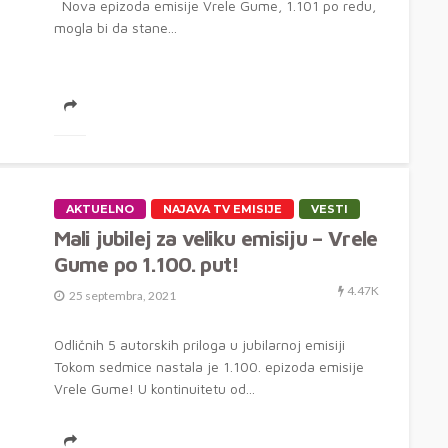
Nova epizoda emisije Vrele Gume, 1.101 po redu,
mogla bi da stane...
AKTUELNO
NAJAVA TV EMISIJE
VESTI
Mali jubilej za veliku emisiju – Vrele
Gume po 1.100. put!
4.47K
25 septembra, 2021
Odličnih 5 autorskih priloga u jubilarnoj emisiji
Tokom sedmice nastala je 1.100. epizoda emisije
Vrele Gume! U kontinuitetu od...