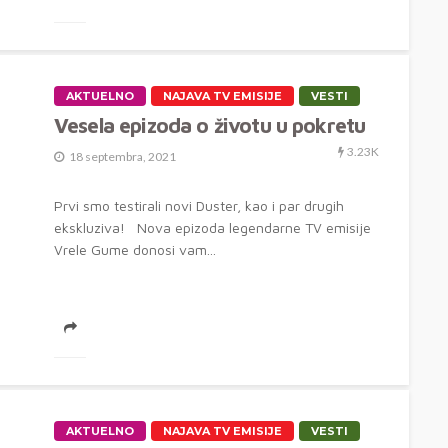
AKTUELNO
NAJAVA TV EMISIJE
VESTI
Vesela epizoda o životu u pokretu
3.23K
18 septembra, 2021
Prvi smo testirali novi Duster, kao i par drugih
ekskluziva! Nova epizoda legendarne TV emisije
Vrele Gume donosi vam...
AKTUELNO
NAJAVA TV EMISIJE
VESTI