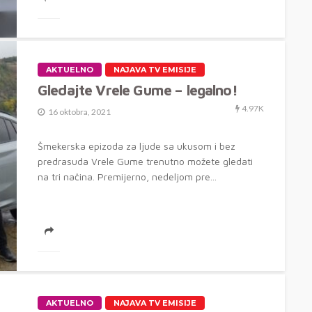
AKTUELNO
NAJAVA TV EMISIJE
Gledajte Vrele Gume – legalno!
4.97K
16 oktobra, 2021
Šmekerska epizoda za ljude sa ukusom i bez
predrasuda Vrele Gume trenutno možete gledati
na tri načina. Premijerno, nedeljom pre...
AKTUELNO
NAJAVA TV EMISIJE