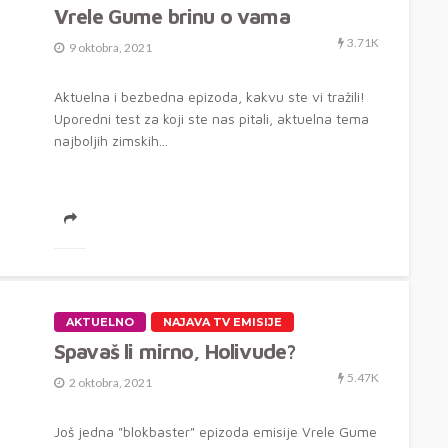
Vrele Gume brinu o vama
3.71K
9 oktobra, 2021
Aktuelna i bezbedna epizoda, kakvu ste vi tražili!
Uporedni test za koji ste nas pitali, aktuelna tema
najboljih zimskih...
AKTUELNO
NAJAVA TV EMISIJE
Spavaš li mirno, Holivude?
5.47K
2 oktobra, 2021
Još jedna "blokbaster" epizoda emisije Vrele Gume