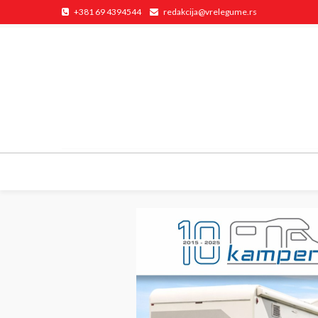
+381 69 4394544
redakcija@vrelegume.rs