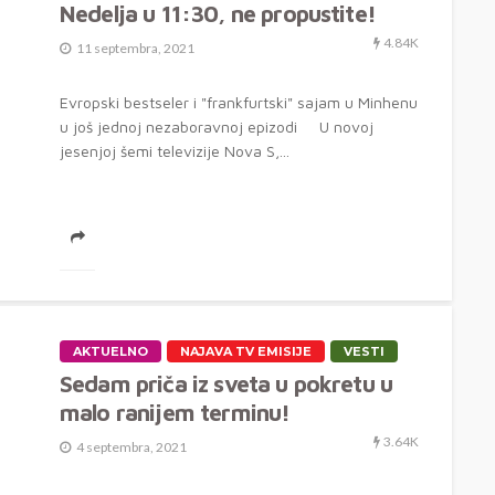
Nedelja u 11:30, ne propustite!
4.84K
11 septembra, 2021
Evropski bestseler i "frankfurtski" sajam u Minhenu
u još jednoj nezaboravnoj epizodi U novoj
jesenjoj šemi televizije Nova S,...
AKTUELNO
NAJAVA TV EMISIJE
VESTI
Sedam priča iz sveta u pokretu u
malo ranijem terminu!
3.64K
4 septembra, 2021