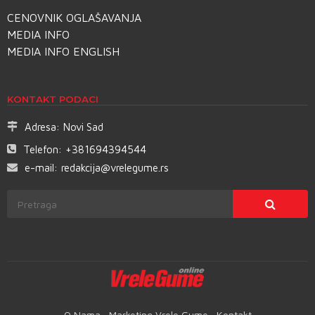
CENOVNIK OGLAŠAVANJA
MEDIA INFO
MEDIA INFO ENGLISH
KONTAKT PODACI
Adresa:
Novi Sad
Telefon:
+381694394544
e-mail:
redakcija@vrelegume.rs
O Nama
Marketing Vrele Gume
Kontakt