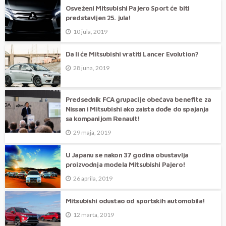
Osveženi Mitsubishi Pajero Sport će biti
predstavljen 25. jula!
10 jula, 2019
Da li će Mitsubishi vratiti Lancer Evolution?
28 juna, 2019
Predsednik FCA grupacije obećava benefite za
Nissan i Mitsubishi ako zaista dođe do spajanja
sa kompanijom Renault!
29 maja, 2019
U Japanu se nakon 37 godina obustavlja
proizvodnja modela Mitsubishi Pajero!
26 aprila, 2019
Mitsubishi odustao od sportskih automobila!
12 marta, 2019