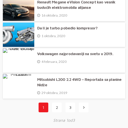
Renault Megane eVision Concept kao vesnik
budućih elektromobila alijanse
16 oktobra, 2020
Da li je turbo pobedio kompresor?
1 oktobra, 2020
Volkswagen najprodavaniji na svetu u 2019.
4 februara, 2020
Mitsubishi L200 2.2 4WD – Reportaža sa planine
Nidže
29 oktobra, 2019
1
2
3
Strana 1od3