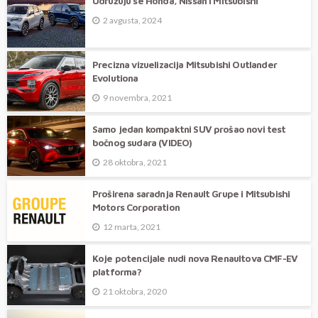
Udružuju se Honda, Nissan i Mitsubishi
2 avgusta, 2024
Precizna vizuelizacija Mitsubishi Outlander
Evolutiona
9 novembra, 2021
Samo jedan kompaktni SUV prošao novi test
bočnog sudara (VIDEO)
28 oktobra, 2021
Proširena saradnja Renault Grupe i Mitsubishi
Motors Corporation
12 marta, 2021
Koje potencijale nudi nova Renaultova CMF-EV
platforma?
21 oktobra, 2020