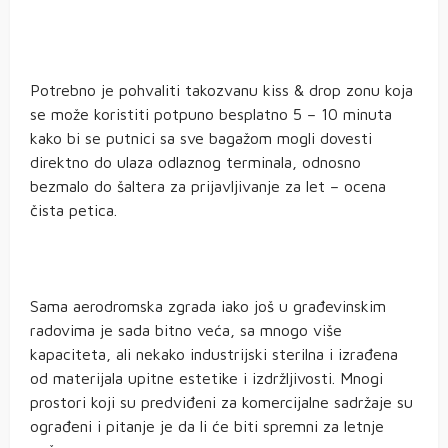
Potrebno je pohvaliti takozvanu kiss & drop zonu koja
se može koristiti potpuno besplatno 5 – 10 minuta
kako bi se putnici sa sve bagažom mogli dovesti
direktno do ulaza odlaznog terminala, odnosno
bezmalo do šaltera za prijavljivanje za let – ocena
čista petica.
Sama aerodromska zgrada iako još u građevinskim
radovima je sada bitno veća, sa mnogo više
kapaciteta, ali nekako industrijski sterilna i izrađena
od materijala upitne estetike i izdržljivosti. Mnogi
prostori koji su predviđeni za komercijalne sadržaje su
ograđeni i pitanje je da li će biti spremni za letnje