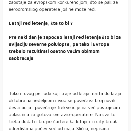
zaostaje za evropskom konkurencijom, što se pak za
aerodromskog operatera još ne može reći.
Letnji red letenja, šta to bi ?
Pre neki dan je započeo letnji red letenja što bi za
avijaciju severne polulopte, pa tako i Evrope
trebalo rezultirati osetno većim obimom
saobraćaja
.
Tokom ovog perioda koji traje od kraja marta do kraja
oktobra na nedeljnom nivou se povećava broj novih
destinacija i povećanje frekvencije na već postojećim
polascima za gotovo sve avio-operatere. Na sve to
treba dodati i brojne čartere ka letnjim ili city break
odredištima počev već od maja. Slična, nepisana