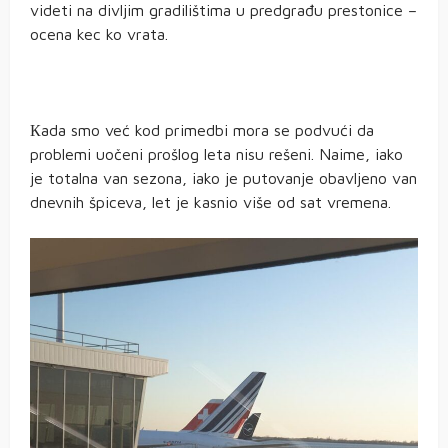
videti na divljim gradilištima u predgrađu prestonice –
ocena kec ko vrata.
Кada smo već kod primedbi mora se podvući da
problemi uočeni prošlog leta nisu rešeni. Naime, iako
je totalna van sezona, iako je putovanje obavljeno van
dnevnih špiceva, let je kasnio više od sat vremena.