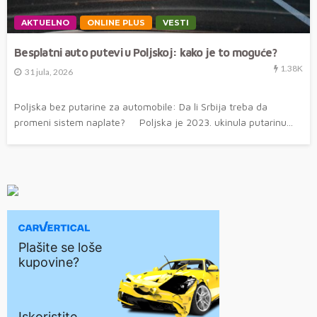
AKTUELNO
ONLINE PLUS
VESTI
Besplatni auto putevi u Poljskoj: kako je to moguće?
1.38K
31 jula, 2026
Poljska bez putarine za automobile: Da li Srbija treba da
promeni sistem naplate? Poljska je 2023. ukinula putarinu...