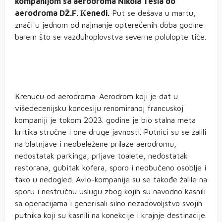
kompanijom sa aerodroma Nikola Tesla do
aerodroma DŽ.F. Кenedi.
Put se dešava u martu,
znači u jednom od najmanje opterećenih doba godine
barem što se vazduhoplovstva severne polulopte tiče.
Кrenuću od aerodroma. Aerodrom koji je dat u
višedecenijsku koncesiju renomiranoj francuskoj
kompaniji je tokom 2023. godine je bio stalna meta
kritika stručne i one druge javnosti. Putnici su se žalili
na blatnjave i neobeležene prilaze aerodromu,
nedostatak parkinga, prljave toalete, nedostatak
restorana, gubitak kofera, sporo i neobučeno osoblje i
tako u nedogled. Avio-kompanije su se takođe žalile na
sporu i nestručnu uslugu zbog kojih su navodno kasnili
sa operacijama i generisali silno nezadovoljstvo svojih
putnika koji su kasnili na konekcije i krajnje destinacije.