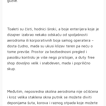
gužve.
Toaleti su čisti, hodnici široki, a boje enterijera koje je
dizajner izabrao nekako odskaču od spoljašnosti
aerodroma ili korporativnih boja samog operatera –
dosta čudno, mada su ukusi klizav teren pa neću o
tome previše. Prostor za bezbednosni pregled i
pasošku kontrolu je više nego pristojan, a duty free
shop dovoljno velik i snabdeven, mada i poprilično
skup.
Međutim, neposredna okolina aerodroma nije očišćena
i kroz velika staklena okna putnik se možete diviti
deponijama šuta, korova i raznog otpada koje možete