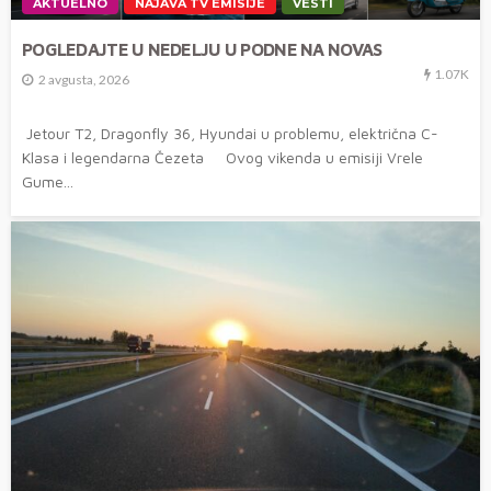
AKTUELNO
NAJAVA TV EMISIJE
VESTI
POGLEDAJTE U NEDELJU U PODNE NA NOVAS
1.07K
2 avgusta, 2026
Jetour T2, Dragonfly 36, Hyundai u problemu, električna C-
Klasa i legendarna Čezeta Ovog vikenda u emisiji Vrele
Gume...