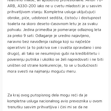
ARB, A330-200 iako ne u cvetu mladosti je u sasvim
prihvatljivom stanju. Кompletna usluga uključujući
obroke, piće, udobnost sedišta, čistoću i dostupnost
toaleta na skoro deseto-časovnom letu je za svaku
pohvalu. Jedina primedba je pomeranje odlaznog leta
za preko 9 sati. Odlaganje je uredno najavljeno,
naravno bez navođenja razloga koji su najčešće
operativni (a to pokriva sve i svašta opravdano i ono
drugo), ali tako se nesumnjivo gubi na kredibilitetu i
poverenju putnika i ukoliko se želi napredovati i ne biti
uništen od strane konkurencije, to se u budućnosti
mora svesti na najmanju moguću meru.
Za kraj ovog putopisnog dela mogu reći da je
kompletna usluga nacionalnog avio prevoznika u ovom
trenutku sasvim prihvatljiva i čini mi se da ne