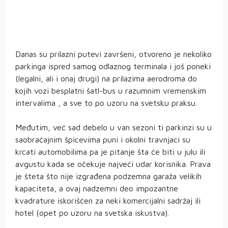
Danas su prilazni putevi završeni, otvoreno je nekoliko
parkinga ispred samog odlaznog terminala i još poneki
(legalni, ali i onaj drugi) na prilazima aerodroma do
kojih vozi besplatni šatl-bus u razumnim vremenskim
intervalima , a sve to po uzoru na svetsku praksu.
Međutim, već sad debelo u van sezoni ti parkinzi su u
saobraćajnim špicevima puni i okolni travnjaci su
krcati automobilima pa je pitanje šta će biti u julu ili
avgustu kada se očekuje najveći udar korisnika. Prava
je šteta što nije izgrađena podzemna garaža velikih
kapaciteta, a ovaj nadzemni deo impozantne
kvadrature iskorišćen za neki komercijalni sadržaj ili
hotel (opet po uzoru na svetska iskustva).