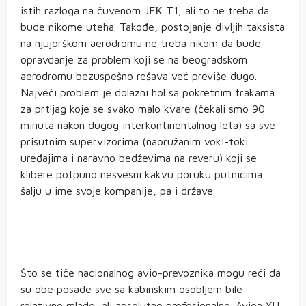
istih razloga na čuvenom JFК T1, ali to ne treba da
bude nikome uteha. Takođe, postojanje divljih taksista
na njujorškom aerodromu ne treba nikom da bude
opravdanje za problem koji se na beogradskom
aerodromu bezuspešno rešava već previše dugo.
Najveći problem je dolazni hol sa pokretnim trakama
za prtljag koje se svako malo kvare (čekali smo 90
minuta nakon dugog interkontinentalnog leta) sa sve
prisutnim supervizorima (naoružanim voki-toki
uređajima i naravno bedževima na reveru) koji se
klibere potpuno nesvesni kakvu poruku putnicima
šalju u ime svoje kompanije, pa i države.
Što se tiče nacionalnog avio-prevoznika mogu reći da
su obe posade sve sa kabinskim osobljem bile
relativno mlade, ali apsolutno profesionalne. Avion YU-