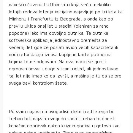
navešću čuvenu Lufthansa-u koja već u nekoliko
letnjih redova letenja inicijalno najavljuje po tri leta ka
Minhenu i Frankfurtu iz Beograda, a onda kao po
pravilu ukida onaj let u sredini (planiran za rano
popodne) iako ima dovoljno putnika. Te putnike
softverska aplikacija jednostavno premešta za
večernji let gde će poslati avion većih kapaciteta ili
nudi refundaciju iznosa kupljene karte putnicima
kojima to ne odgovara. Na ovaj način se gubi i
ogroman novac i dugo sticani ugled, ali jednostavno
taj let nije imao ko da izvrši, a mašina je tu da se pre
svega bavi kontrolom štete.
Po svim najavama ovogodišnji letnji red letenja bi
trebao biti najzahtevniji do sada i trebao bi doneti
konačan oporavak nakon kriznih godina u gotovo sve
delove našeg kontinenta. Zbog svog geografskog