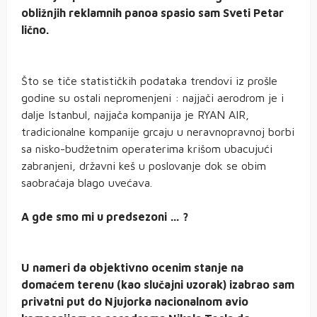
obližnjih reklamnih panoa spasio sam Sveti Petar
lično.
Što se tiče statističkih podataka trendovi iz prošle
godine su ostali nepromenjeni : najjači aerodrom je i
dalje Istanbul, najjača kompanija je RYAN AIR,
tradicionalne kompanije grcaju u neravnopravnoj borbi
sa nisko-budžetnim operaterima krišom ubacujući
zabranjeni, državni keš u poslovanje dok se obim
saobraćaja blago uvećava.
A gde smo mi u predsezoni … ?
U nameri da objektivno ocenim stanje na
domaćem terenu (kao slučajni uzorak) izabrao sam
privatni put do Njujorka nacionalnom avio