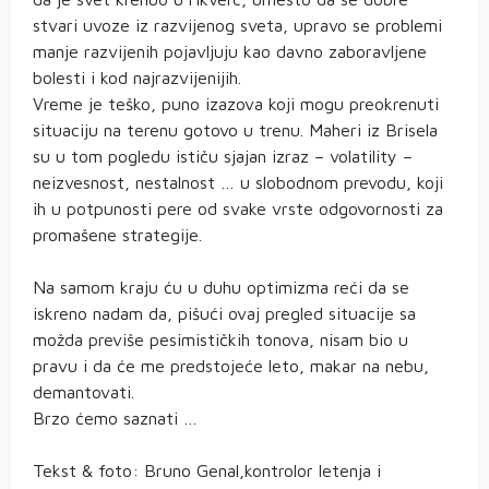
stvari uvoze iz razvijenog sveta, upravo se problemi
manje razvijenih pojavljuju kao davno zaboravljene
bolesti i kod najrazvijenijih.
Vreme je teško, puno izazova koji mogu preokrenuti
situaciju na terenu gotovo u trenu. Maheri iz Brisela
su u tom pogledu ističu sjajan izraz – volatility –
neizvesnost, nestalnost … u slobodnom prevodu, koji
ih u potpunosti pere od svake vrste odgovornosti za
promašene strategije.
Na samom kraju ću u duhu optimizma reći da se
iskreno nadam da, pišući ovaj pregled situacije sa
možda previše pesimističkih tonova, nisam bio u
pravu i da će me predstojeće leto, makar na nebu,
demantovati.
Brzo ćemo saznati …
Tekst & foto: Bruno Genal,kontrolor letenja i