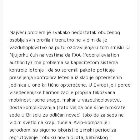
Najveći problem je svakako nedostatak obučenog
osoblja svih profila i trenutno ne vidim da je
vazduhoplovstvo na putu ozdravljenja u tom smislu. U
Njujorku čuh na vestima da FAA (federal aviation
authority) ima problema sa kapacitetom sistema
kontrole letenja i da su spremili pakete poticaja
preseljenja kontrolora letenja iz slabije opterećenih
jedinica u one kritično opterećene. U Evropi je i pored
višedecenijske harmonizacije propisa takozvana
mobilnost radne snage, makar u vazduhoplovstvu,
dosta komplikovanija (zato valjda one silne birokrate
sede u Briselu za odličan novac) tako da za sada ne
vidim svetlo na kraju tunela. Avio-kompanije i
aerodromi su sigurno iskoristile zimski period za
regrutovanje i obuku novih pilota, kabinskog i