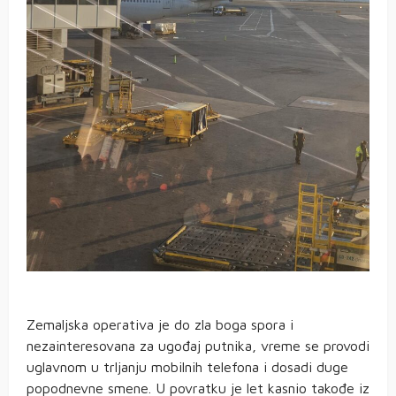
Zemaljska operativa je do zla boga spora i
nezainteresovana za ugođaj putnika, vreme se provodi
uglavnom u trljanju mobilnih telefona i dosadi duge
popodnevne smene. U povratku je let kasnio takođe iz