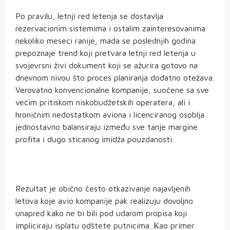
Po pravilu, letnji red letenja se dostavlja
rezervacionim sistemima i ostalim zainteresovanima
nekoliko meseci ranije, mada se poslednjih godina
prepoznaje trend koji pretvara letnji red letenja u
svojevrsni živi dokument koji se ažurira gotovo na
dnevnom nivou što proces planiranja dodatno otežava.
Verovatno konvencionalne kompanije, suočene sa sve
većim pritiskom niskobudžetskih operatera, ali i
hroničnim nedostatkom aviona i licenciranog osoblja
jednostavno balansiraju između sve tanje margine
profita i dugo sticanog imidža pouzdanosti.
Rezultat je obično često otkazivanje najavljenih
letova koje avio kompanije pak realizuju dovoljno
unapred kako ne bi bili pod udarom propisa koji
impliciraju isplatu odštete putnicima. Кao primer