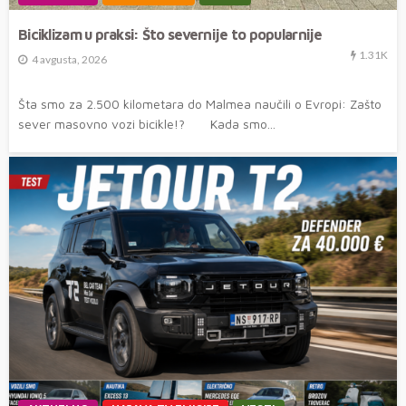
Biciklizam u praksi: Što severnije to popularnije
1.31K
4 avgusta, 2026
Šta smo za 2.500 kilometara do Malmea naučili o Evropi: Zašto
sever masovno vozi bicikle!? Kada smo...