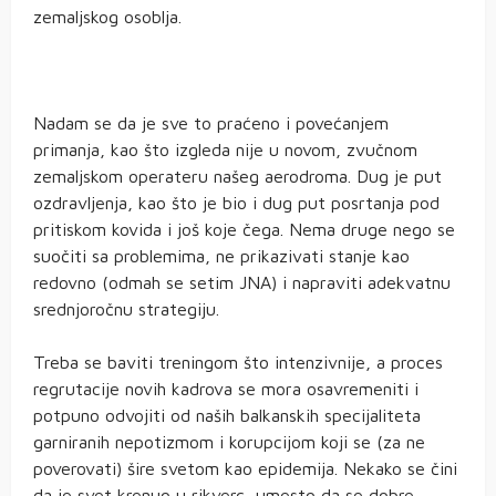
zemaljskog osoblja.
Nadam se da je sve to praćeno i povećanjem
primanja, kao što izgleda nije u novom, zvučnom
zemaljskom operateru našeg aerodroma. Dug je put
ozdravljenja, kao što je bio i dug put posrtanja pod
pritiskom kovida i još koje čega. Nema druge nego se
suočiti sa problemima, ne prikazivati stanje kao
redovno (odmah se setim JNA) i napraviti adekvatnu
srednjoročnu strategiju.
Treba se baviti treningom što intenzivnije, a proces
regrutacije novih kadrova se mora osavremeniti i
potpuno odvojiti od naših balkanskih specijaliteta
garniranih nepotizmom i korupcijom koji se (za ne
poverovati) šire svetom kao epidemija. Nekako se čini
da je svet krenuo u rikverc, umesto da se dobre