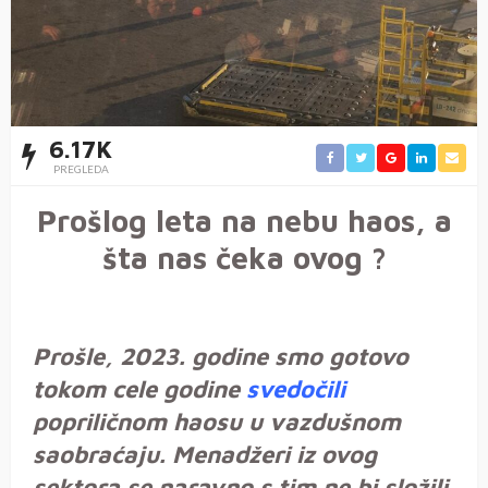
6.17K
PREGLEDA
Prošlog leta na nebu haos, a
šta nas čeka ovog ?
Prošle, 2023. godine smo gotovo
tokom cele godine
svedočili
popriličnom haosu u vazdušnom
saobraćaju. Menadžeri iz ovog
sektora se naravno s tim ne bi složili.