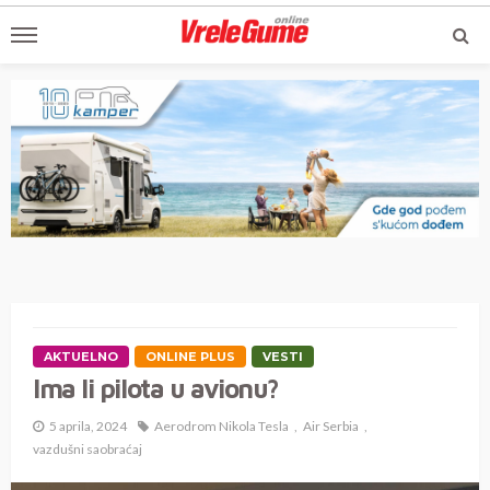
AKTUELNO
ONLINE PLUS
VESTI
Ima li pilota u avionu?
5 aprila, 2024
Aerodrom Nikola Tesla
Air Serbia
vazdušni saobraćaj