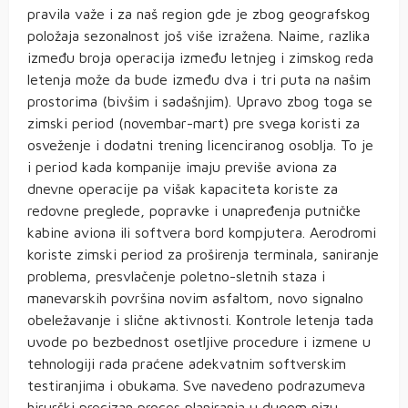
pravila važe i za naš region gde je zbog geografskog
položaja sezonalnost još više izražena. Naime, razlika
između broja operacija između letnjeg i zimskog reda
letenja može da bude između dva i tri puta na našim
prostorima (bivšim i sadašnjim). Upravo zbog toga se
zimski period (novembar-mart) pre svega koristi za
osveženje i dodatni trening licenciranog osoblja. To je
i period kada kompanije imaju previše aviona za
dnevne operacije pa višak kapaciteta koriste za
redovne preglede, popravke i unapređenja putničke
kabine aviona ili softvera bord kompjutera. Aerodromi
koriste zimski period za proširenja terminala, saniranje
problema, presvlačenje poletno-sletnih staza i
manevarskih površina novim asfaltom, novo signalno
obeležavanje i slične aktivnosti. Кontrole letenja tada
uvode po bezbednost osetljive procedure i izmene u
tehnologiji rada praćene adekvatnim softverskim
testiranjima i obukama. Sve navedeno podrazumeva
hirurški precizan proces planiranja u dugom nizu