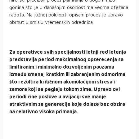
godina što je u današnjim okolnostima veoma otežana
rabota. Na južnoj polulopti opisani proces je upravo
obrnut u smislu vremenskih odrednica.
Za operativce svih specijalnosti letnji red letenja
predstavlja period maksimalnog opterećenja sa
limitiranim i minimalno dozvoljenim pauzama
između smena, kratkim ili zabranjenim odmorima
što rezultira kritičnom akumulacijom stresa i
zamora koji se peglaju tokom zime. Upravo ovi
periodi čine poslove u avijaciji sve manje
atraktivnim za generacije koje dolaze bez obzira
na relativno visoka primanja.