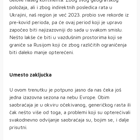
položaja, ali i zbog indirektnih posledica rata u
Ukrajini, naš region je već 2023. probio sve rekorde iz
pre-kovid perioda, pa će ovaj period koji je upravo
započeo biti najizazovniji do sada u svakom smislu.
Nešto lakše će biti u vazdušnim prostorima koji se
graniče sa Rusijom koji će zbog različitih ograničenja
biti daleko manje opterećeni.
Umesto zaključka
U ovom trenutku je potpuno jasno da nas čeka još
jedna izazovna sezona na nebu Evrope. Obim
saobraćaja je u okviru očekivanog, generičkog rasta ili
čak nešto više od toga, a problemi koji su opterećivali
svakodnevno odvijanje saobraćaja su, bojim se, i dalje
prisutni.