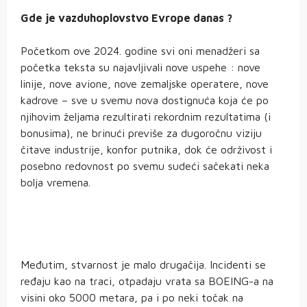
Gde je vazduhoplovstvo Evrope
danas ?
Početkom ove 2024. godine svi oni menadžeri sa
početka teksta su najavljivali nove uspehe : nove
linije, nove avione, nove zemaljske operatere, nove
kadrove – sve u svemu nova dostignuća koja će po
njihovim željama rezultirati rekordnim rezultatima (i
bonusima), ne brinući previše za dugoročnu viziju
čitave industrije, konfor putnika, dok će održivost i
posebno redovnost po svemu sudeći sačekati neka
bolja vremena.
Međutim, stvarnost je malo drugačija. Incidenti se
ređaju kao na traci, otpadaju vrata sa BOEING-a na
visini oko 5000 metara, pa i po neki točak na