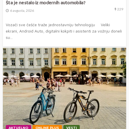
Šta je nestalo iz modernih automobila?
229
6 avgusta, 2026
Vozači sve češće traže jednostavniju tehnologiju Veliki
ekrani, Android Auto, digitalni kokpiti i asistenti za vožnju doneli
su...
AKTUELNO
ONLINE PLUS
VESTI