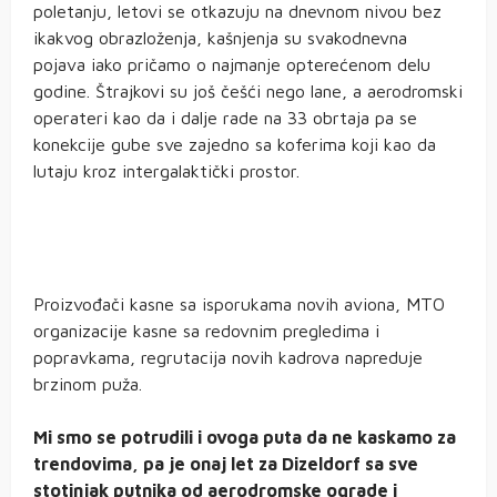
poletanju, letovi se otkazuju na dnevnom nivou bez
ikakvog obrazloženja, kašnjenja su svakodnevna
pojava iako pričamo o najmanje opterećenom delu
godine. Štrajkovi su još češći nego lane, a aerodromski
operateri kao da i dalje rade na 33 obrtaja pa se
konekcije gube sve zajedno sa koferima koji kao da
lutaju kroz intergalaktički prostor.
Proizvođači kasne sa isporukama novih aviona, MTO
organizacije kasne sa redovnim pregledima i
popravkama, regrutacija novih kadrova napreduje
brzinom puža.
Mi smo se potrudili i ovoga puta da ne kaskamo za
trendovima, pa je onaj let za Dizeldorf sa sve
stotinjak putnika od aerodromske ograde i