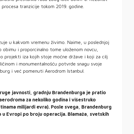
g procesa tranzicije tokom 2019. godine.
kazuje u kakvom vremenu živimo. Naime, u poslednjoj
po obimu i proporcinalno tome uloženom novcu,
projekti iza kojih stoje moćne države i koji za cilj
eličinom i monumentalnošću potvrde snagu svoje
nburg i već pomenuti Aerodrom Istanbul.
uge javnosti, gradnju Brandenburga je pratio
e aerodroma za nekoliko godina i višestruko
etinama milijardi evra). Posle svega, Brandenburg
o u Evropi po broju operacija. Blamaža, svetskih