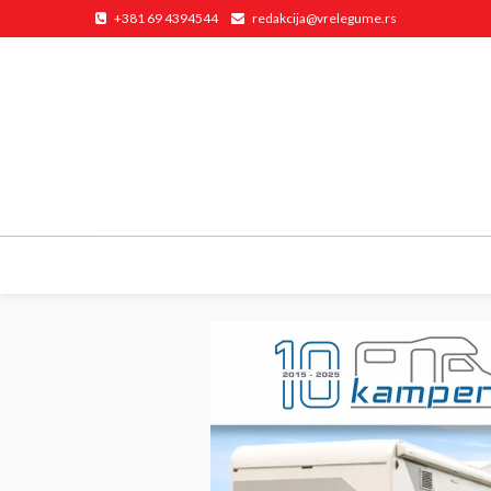
+381 69 4394544
redakcija@vrelegume.rs