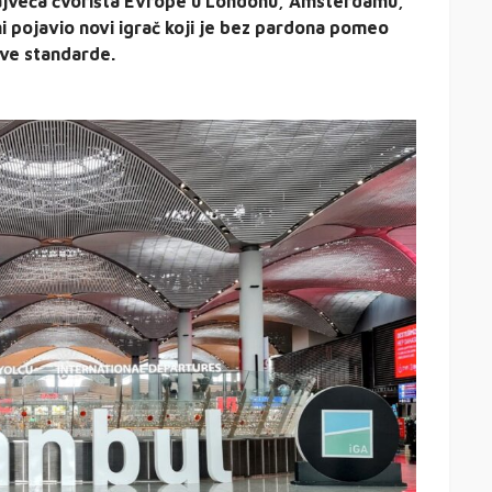
 najveća čvorišta Evrope u Londonu, Amsterdamu,
i pojavio novi igrač koji je bez pardona pomeo
ove standarde.