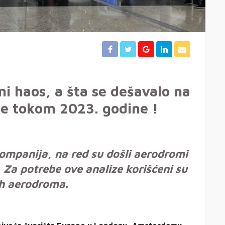
i haos, a šta se dešavalo na
e tokom 2023. godine !
ompanija, na red su došli aerodromi
i. Za potrebe ove analize korišćeni su
ih aerodroma.