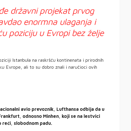
đe državni projekat prvog
ravdao enormna ulaganja i
 poziciju u Evropi bez želje
iciji Istanbula na raskršću kontinenata i prirodnih
u Evrope, ali to su dobro znali i naručioci ovih
nacionalni avio prevoznik, Lufthansa odbija da u
Frankfurt, odnosno Minhen, koji se na lestvici
 reći, slobodnom padu.