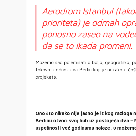
Aerodrom Istanbul (tako
prioriteta) je odmah op
ponosno zaseo na vodeću
da se to ikada promeni.
Možemo sad polemisati o boljoj geografskoj poz
tokova u odnosu na Berlin koji je nekako u ćošk
projekata.
Ono što nikako nije jasno je iz kog razloga 
Berlinu otvori svoj hub uz postojeća dva – 
uspešnosti već godinama nalaze, u možemo