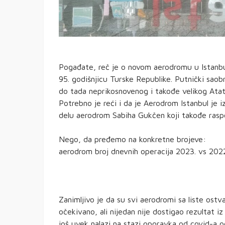
Pogađate, reč je o novom aerodromu u Istanbu
95. godišnjicu Turske Republike. Putnički sao
do tada neprikosnovenog i takođe velikog Atatur
Potrebno je reći i da je Aerodrom Istanbul je 
delu aerodrom Sabiha Gukčen koji takođe raspol
Nego, da pređemo na konkretne brojeve:
aerodrom broj dnevnih operacija 2023. vs 2022
Zanimljivo je da su svi aerodromi sa liste ostva
očekivano, ali nijedan nije dostigao rezultat i
još uvek nalazi na stazi oporavka od covid-a 