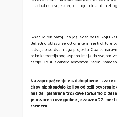
Istanbula u ovoj kategoriji nije releventan zbo
Skrenuo bih pažnju na još jedan detalj koji u
dekadi u oblasti aerodromske infrastrukture 
izdvajaju se dva mega projekta. Oba su naravno 
osim komercijalnog uspeha imaju da svojom v
nacije. To su svakako aerodrom Berlin Brande
Na zaprepašćenje vazduhoplovne i svake dr
čitav niz skandala koji su odložili otvaranj
nazidali planirane troškove (pričamo o des
je otvoren i ove godine je zauzeo 27. mest
razmera.