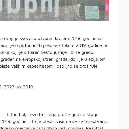
lu koji je svečano otvoren krajem 2018. godine na
braćaj je u potpunosti preuzeo tokom 2019. godine od
ka koji je situiran nešto južnije i bliže gradu.
izgrađen na evropskoj strani grada, dok je u azijskom
aže velikim kapacitetom i ozbiljno se proširuje.
. 2023. vs 2019.
rili bitno bolji rezultat nego prošle godine što je
z 2019. godine, što je dokaz više da se avio saobraćaj
odnosno prestanka rada zbog lock down-a. Rezultat