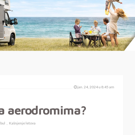
jan. 24, 2024 u 8:45 am
na aerodromima?
bul
Kašnjenje letova