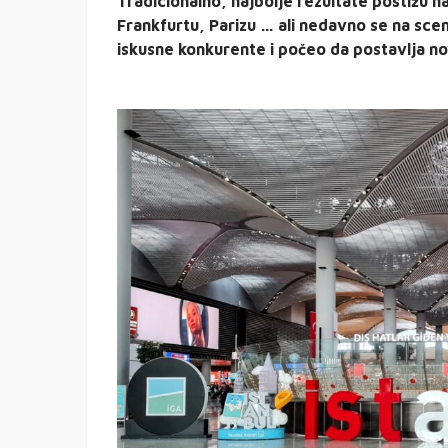
Tradicionalno, najbolje rezultate postižu
Frankfurtu, Parizu … ali nedavno se na scen
iskusne konkurente i počeo da postavlja n