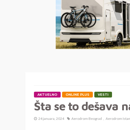
AKTUELNO
ONLINE PLUS
VESTI
Šta se to dešava 
24 januara, 2024
Aerodrom Beograd
Aerodrom Istan