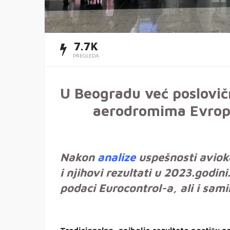
7.7K
PREGLEDA
U Beogradu već poslovičn
aerodromima Evrop
Nakon
analize
uspešnosti aviok
i njihovi rezultati u 2023.godin
podaci Eurocontrol-a, ali i sam