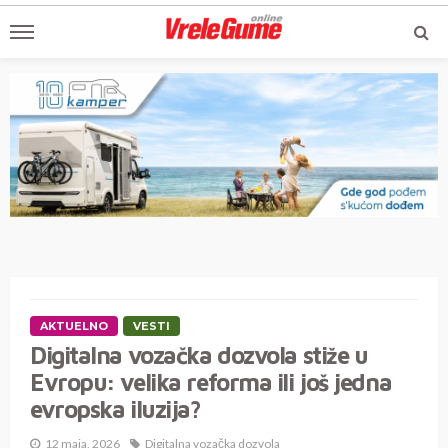
AKTUELNO
VESTI
Digitalna vozačka dozvola stiže u
Evropu: velika reforma ili još jedna
evropska iluzija?
12 maja, 2026
Digitalna vozačka dozvola