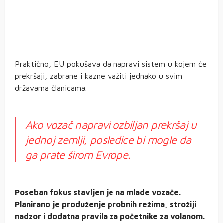
Praktično, EU pokušava da napravi sistem u kojem će
prekršaji, zabrane i kazne važiti jednako u svim
državama članicama.
Ako vozač napravi ozbiljan prekršaj u
jednoj zemlji, posledice bi mogle da
ga prate širom Evrope.
Poseban fokus stavljen je na mlade vozače.
Planirano je produženje probnih režima, strožiji
nadzor i dodatna pravila za početnike za volanom.