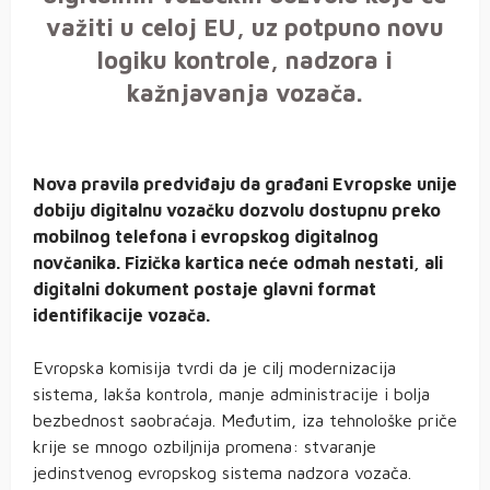
važiti u celoj EU, uz potpuno novu
logiku kontrole, nadzora i
kažnjavanja vozača.
Nova pravila predviđaju da građani Evropske unije
dobiju digitalnu vozačku dozvolu dostupnu preko
mobilnog telefona i evropskog digitalnog
novčanika. Fizička kartica neće odmah nestati, ali
digitalni dokument postaje glavni format
identifikacije vozača.
Evropska komisija tvrdi da je cilj modernizacija
sistema, lakša kontrola, manje administracije i bolja
bezbednost saobraćaja. Međutim, iza tehnološke priče
krije se mnogo ozbiljnija promena: stvaranje
jedinstvenog evropskog sistema nadzora vozača.