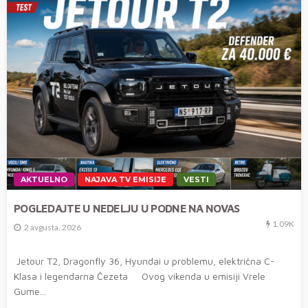
AKTUELNO
NAJAVA TV EMISIJE
VESTI
POGLEDAJTE U NEDELJU U PODNE NA NOVAS
1.09K
2 avgusta, 2026
Jetour T2, Dragonfly 36, Hyundai u problemu, električna C-
Klasa i legendarna Čezeta Ovog vikenda u emisiji Vrele
Gume...