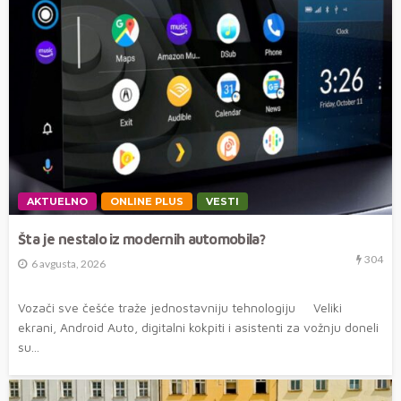
AKTUELNO
ONLINE PLUS
VESTI
Šta je nestalo iz modernih automobila?
304
6 avgusta, 2026
Vozači sve češće traže jednostavniju tehnologiju Veliki
ekrani, Android Auto, digitalni kokpiti i asistenti za vožnju doneli
su...