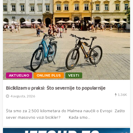
AKTUELNO
ONLINE PLUS
VESTI
Biciklizam u praksi: Što severnije to popularnije
1.36K
4 avgusta, 2026
Šta smo za 2.500 kilometara do Malmea naučili o Evropi: Zašto
sever masovno vozi bicikle!? Kada smo...