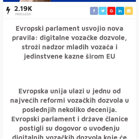
2.19K
PREGLEDA
Evropski parlament usvojio nova
pravila: digitalne vozačke dozvole,
stroži nadzor mladih vozača i
jedinstvene kazne širom EU
Evropska unija ulazi u jednu od
najvećih reformi vozačkih dozvola u
poslednjih nekoliko decenija.
Evropski parlament i države članice
postigli su dogovor o uvođenju
digitalnih vozačkih dozvola koje će