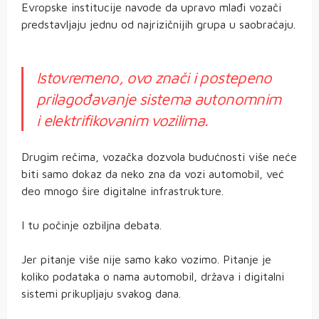
Evropske institucije navode da upravo mlađi vozači
predstavljaju jednu od najrizičnijih grupa u saobraćaju.
Istovremeno, ovo znači i postepeno
prilagođavanje sistema autonomnim
i elektrifikovanim vozilima.
Drugim rečima, vozačka dozvola budućnosti više neće
biti samo dokaz da neko zna da vozi automobil, već
deo mnogo šire digitalne infrastrukture.
I tu počinje ozbiljna debata.
Jer pitanje više nije samo kako vozimo. Pitanje je
koliko podataka o nama automobil, država i digitalni
sistemi prikupljaju svakog dana.