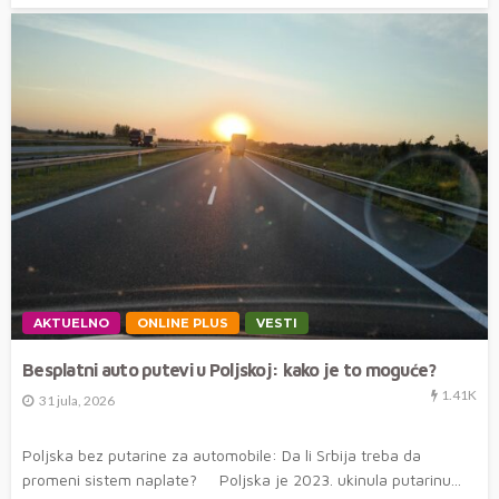
AKTUELNO
ONLINE PLUS
VESTI
Besplatni auto putevi u Poljskoj: kako je to moguće?
1.41K
31 jula, 2026
Poljska bez putarine za automobile: Da li Srbija treba da
promeni sistem naplate? Poljska je 2023. ukinula putarinu...