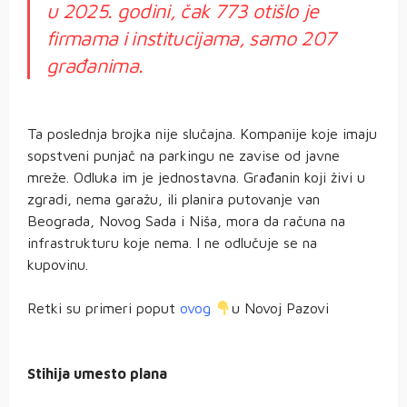
u 2025. godini, čak 773 otišlo je
firmama i institucijama, samo 207
građanima.
Ta poslednja brojka nije slučajna. Kompanije koje imaju
sopstveni punjač na parkingu ne zavise od javne
mreže. Odluka im je jednostavna. Građanin koji živi u
zgradi, nema garažu, ili planira putovanje van
Beograda, Novog Sada i Niša, mora da računa na
infrastrukturu koje nema. I ne odlučuje se na
kupovinu.
Retki su primeri poput
ovog
u Novoj Pazovi
Stihija umesto plana