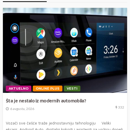
AKTUELNO
ONLINE PLUS
VESTI
Šta je nestalo iz modernih automobila?
332
6 avgusta, 2026
Vozači sve češće traže jednostavniju tehnologiju Veliki
ekrani, Android Auto, digitalni kokpiti i asistenti za vožnju doneli