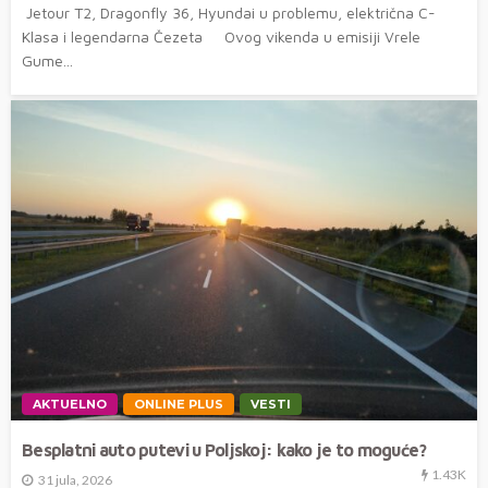
Jetour T2, Dragonfly 36, Hyundai u problemu, električna C-
Klasa i legendarna Čezeta Ovog vikenda u emisiji Vrele
Gume...
AKTUELNO
ONLINE PLUS
VESTI
Besplatni auto putevi u Poljskoj: kako je to moguće?
1.43K
31 jula, 2026