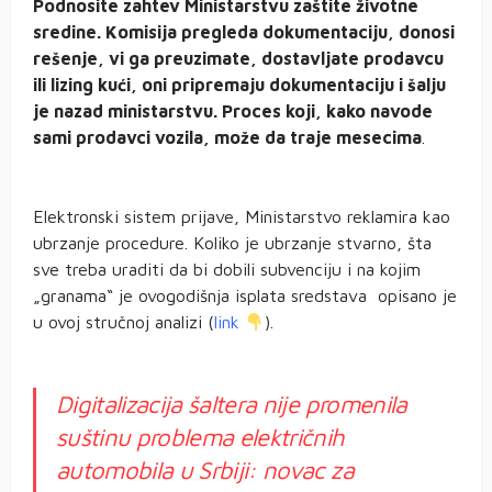
Podnosite zahtev Ministarstvu zaštite životne
sredine. Komisija pregleda dokumentaciju, donosi
rešenje, vi ga preuzimate, dostavljate prodavcu
ili lizing kući, oni pripremaju dokumentaciju i šalju
je nazad ministarstvu. Proces koji, kako navode
sami prodavci vozila, može da traje mesecima
.
Elektronski sistem prijave, Ministarstvo reklamira kao
ubrzanje procedure. Koliko je ubrzanje stvarno, šta
sve treba uraditi da bi dobili subvenciju i na kojim
„granama“ je ovogodišnja isplata sredstava opisano je
u ovoj stručnoj analizi (
link
).
Digitalizacija šaltera nije promenila
suštinu problema električnih
automobila u Srbiji: novac za