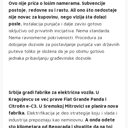
Ovo nije priča o lošim namerama. Subvencije
postoje, redovne su i rastu. Ali ono što nedostaje
nije novac za kupovinu, nego vizija šta dolazi
posle.
Instalacija punjača i dalje zavisi gotovo
isključivo od privatnih inicijativa. Nema standarda.
Nema ravnomerne pokrivenosti. Procedura za
dobijanje dozvole za postavljanje punjača van državnih
puteva toliko je složena da je po obimu gotovo
jednaka pribavljanju građevinske dozvole.
Srbija gradi fabrike za električna vozila. U
Kragujevcu se već prave Fiat Grande Panda i
Citroën e-C3. U Sremskoj Mitrovici se planira nova
fabrika.
Elektrifikacija je deo strategije koju i vlada i
industrija prepoznaju kao neminovnu.
A onda odete
sto kilometara od Beograda i shvatite da na toj