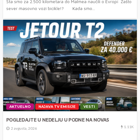
Šta smo za 2.500 kilometara do Malmea naučili o Evropi: Zašto
sever masovno vozi bicikle!? Kada smo...
AKTUELNO
NAJAVA TV EMISIJE
VESTI
POGLEDAJTE U NEDELJU U PODNE NA NOVAS
1.11K
2 avgusta, 2026