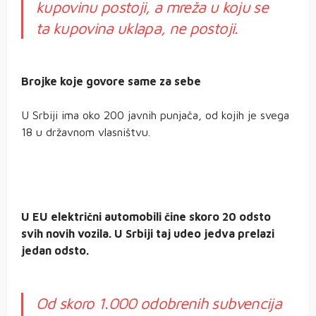
kupovinu postoji, a mreža u koju se
ta kupovina uklapa, ne postoji.
Brojke koje govore same za sebe
U Srbiji ima oko 200 javnih punjača, od kojih je svega
18 u državnom vlasništvu.
U EU električni automobili čine skoro 20 odsto
svih novih vozila. U Srbiji taj udeo jedva prelazi
jedan odsto.
Od skoro 1.000 odobrenih subvencija