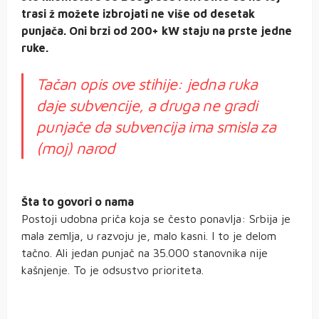
trasi ž možete izbrojati ne više od desetak
punjača. Oni brzi od 200+ kW staju na prste jedne
ruke.
Tačan opis ove stihije: jedna ruka
daje subvencije, a druga ne gradi
punjače da subvencija ima smisla za
(moj) narod
Šta to govori o nama
Postoji udobna priča koja se često ponavlja: Srbija je
mala zemlja, u razvoju je, malo kasni. I to je delom
tačno. Ali jedan punjač na 35.000 stanovnika nije
kašnjenje. To je odsustvo prioriteta.