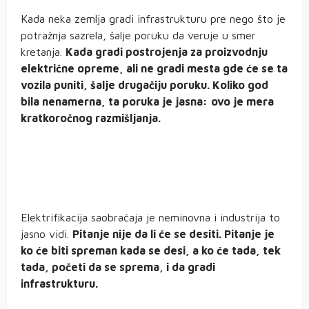
Kada neka zemlja gradi infrastrukturu pre nego što je
potražnja sazrela, šalje poruku da veruje u smer
kretanja.
Kada gradi postrojenja za proizvodnju
električne opreme, ali ne gradi mesta gde će se ta
vozila puniti, šalje drugačiju poruku. Koliko god
bila nenamerna, ta poruka je jasna:
ovo je mera
kratkoročnog razmišljanja.
Elektrifikacija saobraćaja je neminovna i industrija to
jasno vidi.
Pitanje nije da li će se desiti. Pitanje je
ko će biti spreman kada se desi, a ko će tada, tek
tada, početi da se sprema, i da gradi
infrastrukturu.