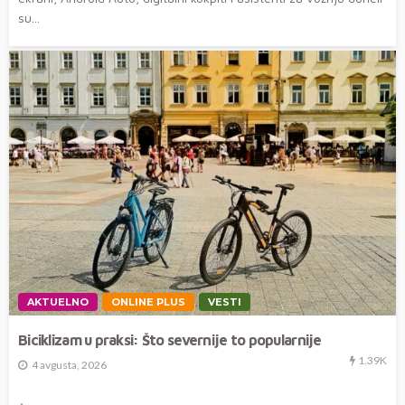
su...
AKTUELNO
ONLINE PLUS
VESTI
Biciklizam u praksi: Što severnije to popularnije
1.39K
4 avgusta, 2026