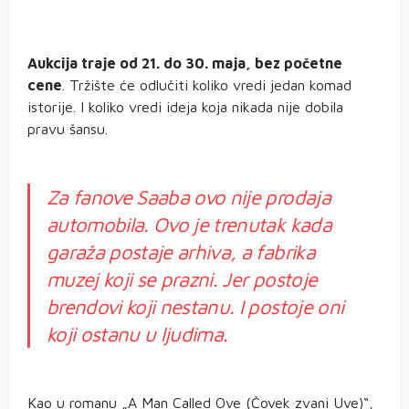
Aukcija traje od 21. do 30. maja, bez početne
cene
. Tržište će odlučiti koliko vredi jedan komad
istorije. I koliko vredi ideja koja nikada nije dobila
pravu šansu.
Za fanove Saaba ovo nije prodaja
automobila. Ovo je trenutak kada
garaža postaje arhiva, a fabrika
muzej koji se prazni. Jer postoje
brendovi koji nestanu. I postoje oni
koji ostanu u ljudima.
Kao u romanu „A Man Called Ove (Čovek zvani Uve)“,