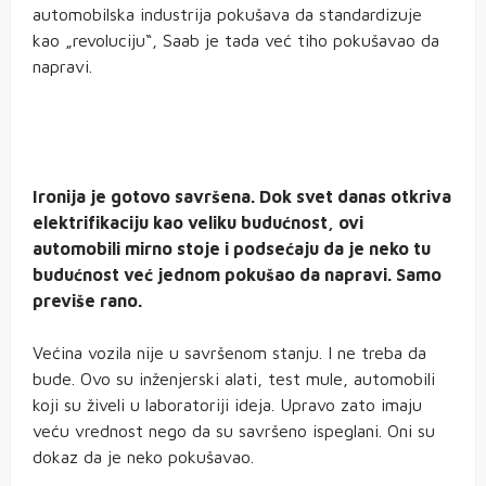
automobilska industrija pokušava da standardizuje
kao „revoluciju“, Saab je tada već tiho pokušavao da
napravi.
Ironija je gotovo savršena. Dok svet danas otkriva
elektrifikaciju kao veliku budućnost, ovi
automobili mirno stoje i podsećaju da je neko tu
budućnost već jednom pokušao da napravi. Samo
previše rano.
Većina vozila nije u savršenom stanju. I ne treba da
bude. Ovo su inženjerski alati, test mule, automobili
koji su živeli u laboratoriji ideja. Upravo zato imaju
veću vrednost nego da su savršeno ispeglani. Oni su
dokaz da je neko pokušavao.