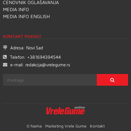
CENOVNIK OGLAŠAVANJA
MEDIA INFO
MEDIA INFO ENGLISH
KONTAKT PODACI
Adresa:
Novi Sad
Telefon:
+381694394544
e-mail:
redakcija@vrelegume.rs
O Nama
Marketing Vrele Gume
Kontakt