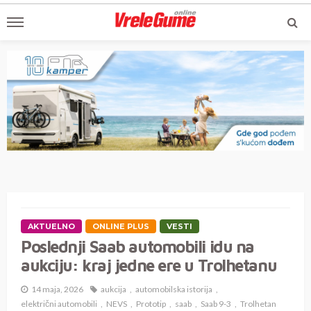
AKTUELNO
ONLINE PLUS
VESTI
Poslednji Saab automobili idu na
aukciju: kraj jedne ere u Trolhetanu
14 maja, 2026
aukcija
automobilska istorija
električni automobili
NEVS
Prototip
saab
Saab 9-3
Trolhetan