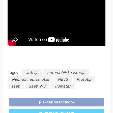
Tagovi
aukcija
automobilska istorija
električni automobili
NEVS
Prototip
saab
Saab 9-3
Trolhetan
SHARE ON FACEBOOK