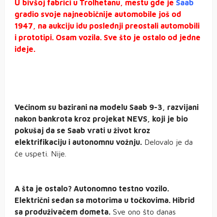
U bivšoj fabrici u Trolhetanu, mestu gde je
Saab
gradio svoje najneobičnije automobile još od
1947, na aukciju idu poslednji preostali automobili
i prototipi. Osam vozila. Sve što je ostalo od jedne
ideje.
Većinom su bazirani na modelu Saab 9-3, razvijani
nakon bankrota kroz projekat NEVS, koji je bio
pokušaj da se Saab vrati u život kroz
elektrifikaciju i autonomnu vožnju.
Delovalo je da
će uspeti. Nije.
A šta je ostalo? Autonomno testno vozilo.
Električni sedan sa motorima u točkovima. Hibrid
sa produživačem dometa.
Sve ono što danas