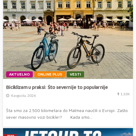
AKTUELNO
ONLINE PLUS
VESTI
Biciklizam u praksi: Što severnije to popularnije
1.33K
4 avgusta, 2026
Šta smo za 2.500 kilometara do Malmea naučili o Evropi: Zašto
sever masovno vozi bicikle!? Kada smo...