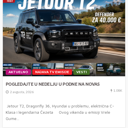
AKTUELNO
NAJAVA TV EMISIJE
VESTI
POGLEDAJTE U NEDELJU U PODNE NA NOVAS
1.08K
2 avgusta, 2026
Jetour T2, Dragonfly 36, Hyundai u problemu, električna C-
Klasa i legendarna Čezeta Ovog vikenda u emisiji Vrele
Gume...