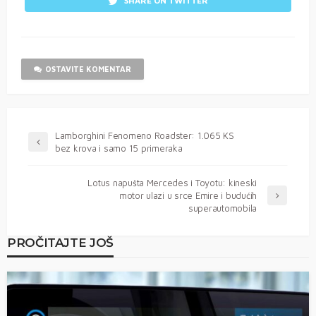
SHARE ON TWITTER
OSTAVITE KOMENTAR
Lamborghini Fenomeno Roadster: 1.065 KS
bez krova i samo 15 primeraka
Lotus napušta Mercedes i Toyotu: kineski
motor ulazi u srce Emire i budućih
superautomobila
PROČITAJTE JOŠ