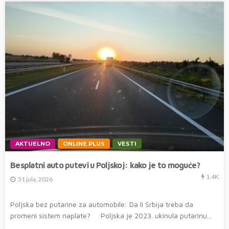
AKTUELNO
ONLINE PLUS
VESTI
Besplatni auto putevi u Poljskoj: kako je to moguće?
1.4K
31 jula, 2026
Poljska bez putarine za automobile: Da li Srbija treba da
promeni sistem naplate? Poljska je 2023. ukinula putarinu...