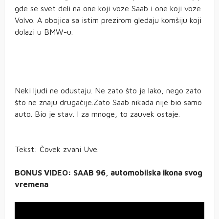
gde se svet deli na one koji voze Saab i one koji voze
Volvo. A obojica sa istim prezirom gledaju komšiju koji
dolazi u BMW-u.
Neki ljudi ne odustaju. Ne zato što je lako, nego zato
što ne znaju drugačije.Zato Saab nikada nije bio samo
auto. Bio je stav. I za mnoge, to zauvek ostaje.
Tekst: Čovek zvani Uve.
BONUS VIDEO: SAAB 96, automobilska ikona svog
vremena