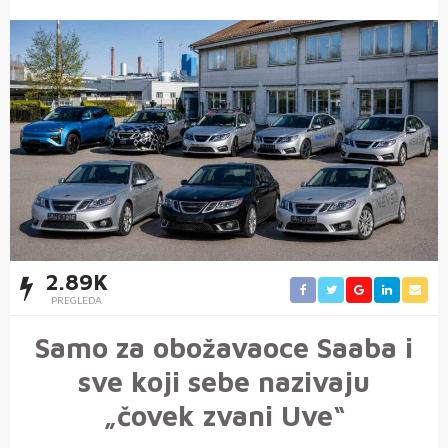
2.89K
PREGLEDA
Samo za obožavaoce Saaba i
sve koji sebe nazivaju
„čovek zvani Uve“