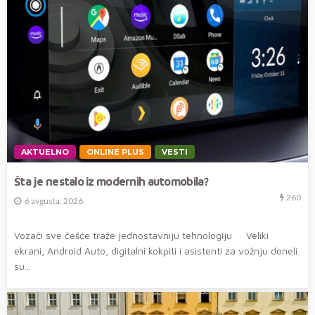
AKTUELNO
ONLINE PLUS
VESTI
Šta je nestalo iz modernih automobila?
260
6 avgusta, 2026
Vozači sve češće traže jednostavniju tehnologiju Veliki
ekrani, Android Auto, digitalni kokpiti i asistenti za vožnju doneli
su...