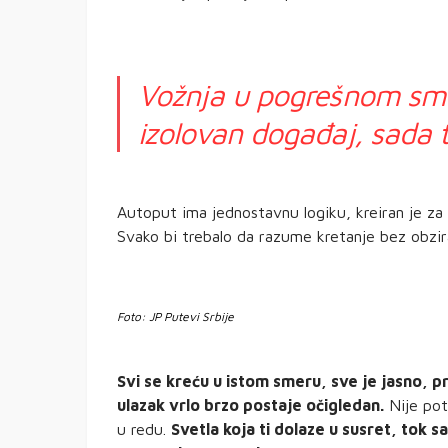
Vožnja u pogrešnom smer
izolovan događaj, sada t
Autoput ima jednostavnu logiku, kreiran je za 
Svako bi trebalo da razume kretanje bez obzira
Foto: JP Putevi Srbije
Svi se kreću u istom smeru, sve je jasno, 
ulazak vrlo brzo postaje očigledan.
Nije pot
u redu.
Svetla koja ti dolaze u susret, tok 