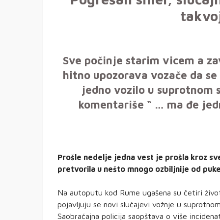
takvoj
Sve počinje starim vicem a z
hitno upozorava vozače da s
jedno vozilo u suprotnom s
komentariše “ … ma đe jedn
Prošle nedelje jedna vest je prošla kroz sv
pretvorila u nešto mnogo ozbiljnije od puke
Na autoputu kod Rume ugašena su četiri života
pojavljuju se novi slučajevi vožnje u suprotnom
Saobraćajna policija saopštava o više incide