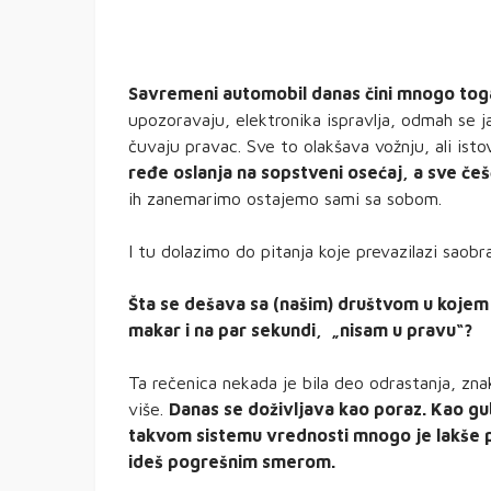
Savremeni automobil danas čini mnogo tog
upozoravaju, elektronika ispravlja, odmah se j
čuvaju pravac. Sve to olakšava vožnju, ali is
ređe oslanja na sopstveni osećaj, a sve češ
ih zanemarimo ostajemo sami sa sobom.
I tu dolazimo do pitanja koje prevazilazi saobra
Šta se dešava sa (našim) društvom u kojem j
makar i na par sekundi, „nisam u pravu“?
Ta rečenica nekada je bila deo odrastanja, znak
više.
Danas se doživljava kao poraz. Kao gubi
takvom sistemu vrednosti mnogo je lakše pr
ideš pogrešnim smerom.