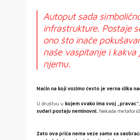
Autoput sada simbolično
infrastrukture. Postaje s
ono što inače pokušava
naše vaspitanje i kakva 
njemu.
Način na koji vozimo često je verna slika na
U društvu u
kojem svako ima svoj „pravac“, 
sudari postaju neminovni.
Nekada metaforički
Zato ova priča nema veze samo sa saobrać