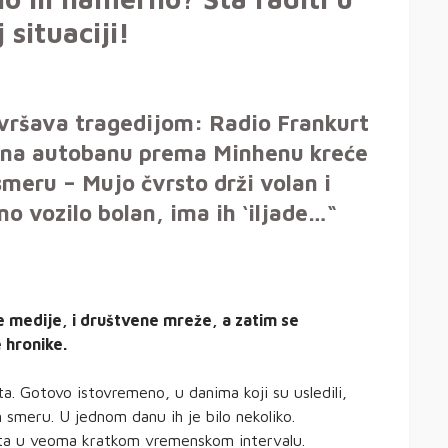
 situaciji!
avršava tragedijom: Radio Frankurt
e na autobanu prema Minhenu kreće
meru – Mujo čvrsto drži volan i
o vozilo bolan, ima ih ‘iljade…“
e medije, i društvene mreže, a zatim se
 hronike.
. Gotovo istovremeno, u danima koji su usledili,
 smeru. U jednom danu ih je bilo nekoliko.
nata u veoma kratkom vremenskom intervalu.