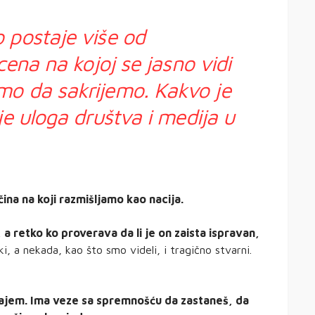
 postaje više od
cena na kojoj se jasno vidi
mo da sakrijemo. Kakvo je
je uloga društva i medija u
čina na koji razmišljamo kao nacija.
a retko ko proverava da li je on zaista ispravan,
, a nekada, kao što smo videli, i tragično stvarni.
ajem. Ima veze sa spremnošću da zastaneš, da