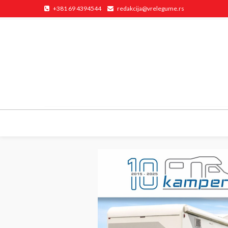
+381 69 4394544
redakcija@vrelegume.rs