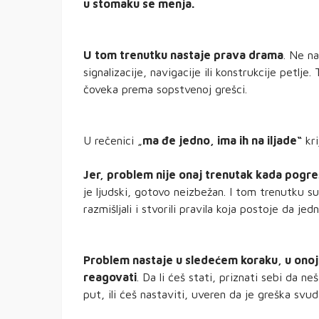
u stomaku se menja.
U tom trenutku nastaje prava drama
. Ne na
signalizacije, navigacije ili konstrukcije petl
čoveka prema sopstvenoj grešci.
U rečenici „
ma đe jedno, ima ih na iljade“
kri
Jer, problem nije onaj trenutak kada pogre
je ljudski, gotovo neizbežan. I tom trenutku su
razmišljali i stvorili pravila koja postoje da je
Problem nastaje u sledećem koraku, u onoj t
reagovati
. Da li ćeš stati, priznati sebi da ne
put, ili ćeš nastaviti, uveren da je greška svu