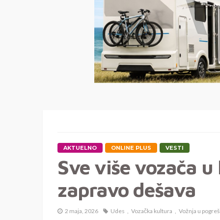
AKTUELNO
ONLINE PLUS
VESTI
Sve više vozača u 
zapravo dešava
2 maja, 2026
Udes
Vozačka kultura
Vožnja u pogr