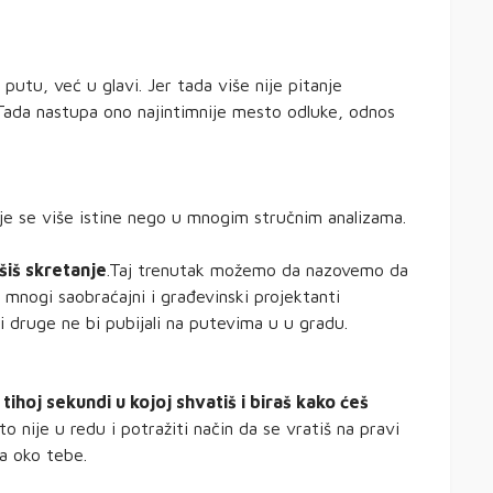
 putu, već u glavi. Jer tada više nije pitanje
je. Tada nastupa ono najintimnije mesto odluke, odnos
je se više istine nego u mnogim stručnim analizama.
šiš skretanje
.Taj trenutak možemo da nazovemo da
 mnogi saobraćajni i građevinski projektanti
dni druge ne bi pubijali na putevima u u gradu.
ihoj sekundi u kojoj shvatiš i biraš kako ćeš
što nije u redu i potražiti način da se vratiš na pravi
da oko tebe.