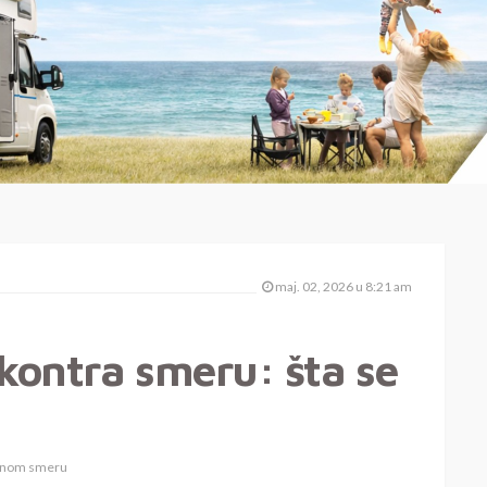
maj. 02, 2026 u 8:21 am
kontra smeru: šta se
ešnom smeru