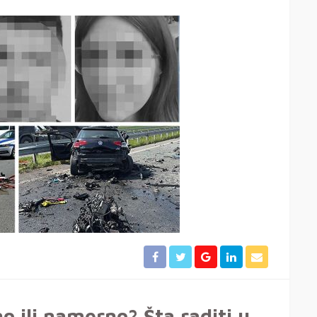
o ili namerno? Šta raditi u