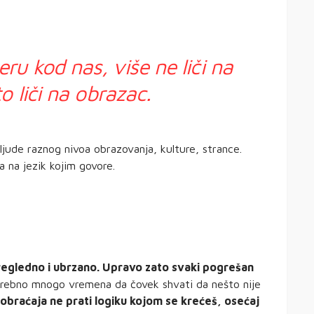
u kod nas, više ne liči na
o liči na obrazac.
ljude raznog nivoa obrazovanja, kulture, strance.
 na jezik kojim govore.
pregledno i ubrzano. Upravo zato svaki pogrešan
rebno mnogo vremena da čovek shvati da nešto nije
saobraćaja ne prati logiku kojom se krećeš, osećaj