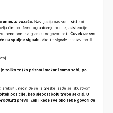
a umesto vozača.
Navigacija nas vodi, sistemi
avlja čim pređemo ograničenje brzine, asistencije
tovremeno pomera granicu odgovornosti.
Čovek se sve
će na spoljne signale.
Ako te signale izostavimo ili
ćaj.
e toliko teško priznati makar i samo sebi, pa
 zrelosti, način da se iz greške izađe sa iskustvom
tak pozicije, kao slabost koju treba sakriti. U
odužiti pravo, čak i kada sve oko tebe govori da