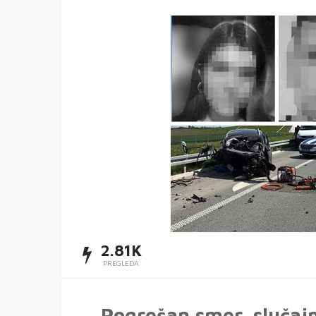
2.81K
PREGLEDA
Pogrešan smer, slučajn