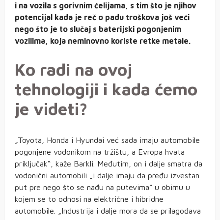
i na vozila s gorivnim ćelijama, s tim što je njihov
potencijal kada je reč o padu troškova još veći
nego što je to slučaj s baterijski pogonjenim
vozilima, koja neminovno koriste retke metale.
Ko radi na ovoj
tehnologiji i kada ćemo
je videti?
„Toyota, Honda i Hyundai već sada imaju automobile
pogonjene vodonikom na tržištu, a Evropa hvata
priključak“, kaže Barkli. Međutim, on i dalje smatra da
vodonični automobili „i dalje imaju da pređu izvestan
put pre nego što se nađu na putevima“ u obimu u
kojem se to odnosi na električne i hibridne
automobile. „Industrija i dalje mora da se prilagođava