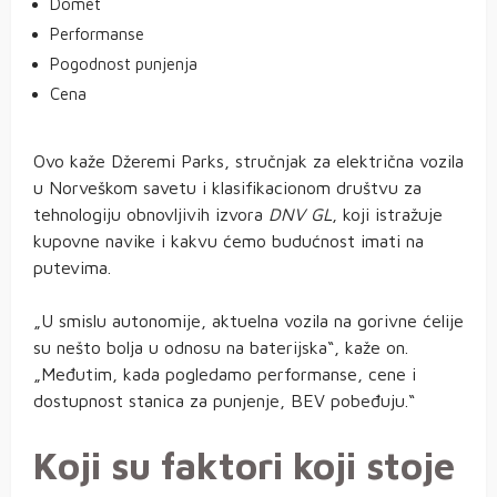
Domet
Performanse
Pogodnost punjenja
Cena
Ovo kaže Džeremi Parks, stručnjak za električna vozila
u Norveškom savetu i klasifikacionom društvu za
tehnologiju obnovljivih izvora
DNV GL
, koji istražuje
kupovne navike i kakvu ćemo budućnost imati na
putevima.
„U smislu autonomije, aktuelna vozila na gorivne ćelije
su nešto bolja u odnosu na baterijska“, kaže on.
„Međutim, kada pogledamo performanse, cene i
dostupnost stanica za punjenje, BEV pobeđuju.“
Koji su faktori koji stoje