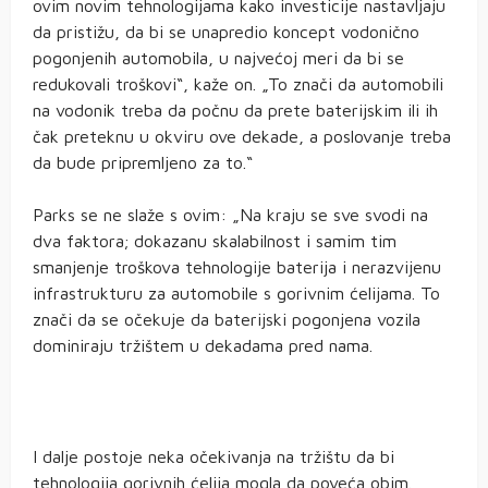
ovim novim tehnologijama kako investicije nastavljaju
da pristižu, da bi se unapredio koncept vodonično
pogonjenih automobila, u najvećoj meri da bi se
redukovali troškovi“, kaže on. „To znači da automobili
na vodonik treba da počnu da prete baterijskim ili ih
čak preteknu u okviru ove dekade, a poslovanje treba
da bude pripremljeno za to.“
Parks se ne slaže s ovim: „Na kraju se sve svodi na
dva faktora; dokazanu skalabilnost i samim tim
smanjenje troškova tehnologije baterija i nerazvijenu
infrastrukturu za automobile s gorivnim ćelijama. To
znači da se očekuje da baterijski pogonjena vozila
dominiraju tržištem u dekadama pred nama.
I dalje postoje neka očekivanja na tržištu da bi
tehnologija gorivnih ćelija mogla da poveća obim.