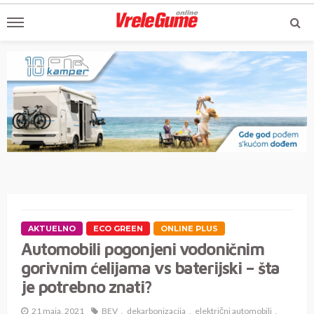
AKTUELNO
ECO GREEN
ONLINE PLUS
Automobili pogonjeni vodoničnim
gorivnim ćelijama vs baterijski – šta
je potrebno znati?
21 maja, 2021
BEV
dekarbonizacija
električni automobili