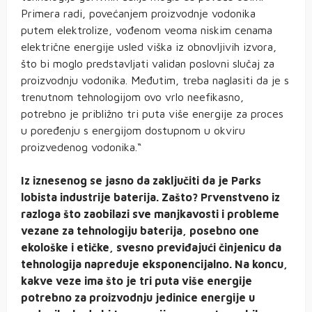
Primera radi, povećanjem proizvodnje vodonika
putem elektrolize, vođenom veoma niskim cenama
električne energije usled viška iz obnovljivih izvora,
što bi moglo predstavljati validan poslovni slučaj za
proizvodnju vodonika. Međutim, treba naglasiti da je s
trenutnom tehnologijom ovo vrlo neefikasno,
potrebno je približno tri puta više energije za proces
u poređenju s energijom dostupnom u okviru
proizvedenog vodonika.“
Iz iznesenog se jasno da zaključiti da je Parks
lobista industrije baterija. Zašto? Prvenstveno iz
razloga što zaobilazi sve manjkavosti i probleme
vezane za tehnologiju baterija, posebno one
ekološke i etičke, svesno previđajući činjenicu da
tehnologija napreduje eksponencijalno. Na koncu,
kakve veze ima što je tri puta više energije
potrebno za proizvodnju jedinice energije u