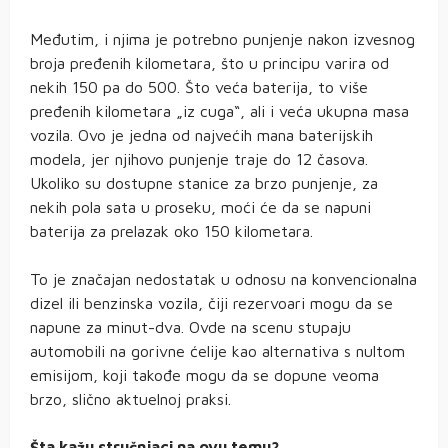
Međutim, i njima je potrebno punjenje nakon izvesnog
broja pređenih kilometara, što u principu varira od
nekih 150 pa do 500. Što veća baterija, to više
pređenih kilometara „iz cuga“, ali i veća ukupna masa
vozila. Ovo je jedna od najvećih mana baterijskih
modela, jer njihovo punjenje traje do 12 časova.
Ukoliko su dostupne stanice za brzo punjenje, za
nekih pola sata u proseku, moći će da se napuni
baterija za prelazak oko 150 kilometara.
To je značajan nedostatak u odnosu na konvencionalna
dizel ili benzinska vozila, čiji rezervoari mogu da se
napune za minut-dva. Ovde na scenu stupaju
automobili na gorivne ćelije kao alternativa s nultom
emisijom, koji takođe mogu da se dopune veoma
brzo, slično aktuelnoj praksi.
Šta kažu stručnjaci na ovu temu?