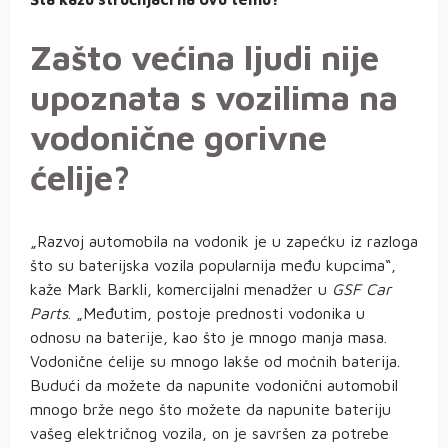
Zašto većina ljudi nije
upoznata s vozilima na
vodonične gorivne
ćelije?
„Razvoj automobila na vodonik je u zapećku iz razloga
što su baterijska vozila popularnija među kupcima“,
kaže Mark Barkli, komercijalni menadžer u
GSF Car
Parts
. „Međutim, postoje prednosti vodonika u
odnosu na baterije, kao što je mnogo manja masa.
Vodonične ćelije su mnogo lakše od moćnih baterija.
Budući da možete da napunite vodonični automobil
mnogo brže nego što možete da napunite bateriju
vašeg električnog vozila, on je savršen za potrebe