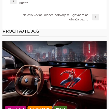
Duetto
Na ovo većina kupaca polovnjaka uglavnom ne
obraća pažnju
PROČITAJTE JOŠ
AKTUELNO
ONLINE PLUS
VESTI