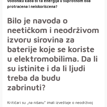
vodoniku kada bi ta energija u suprotnom bila
protraćena i neiskorišćena?
Bilo je navoda o
neetičkom i neodrživom
izvoru sirovina za
baterije koje se koriste
u elektromobilima. Da li
su istinite i da li ljudi
treba da budu
zabrinuti?
Kritičari su „na nišanu“ imali izveštaje o neodrživoj