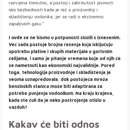
razvijena trenutno, a postoji i zabrinutost javnosti
oko bezbednosti kada je reč o proizvodnji i
skladištenju vodonika, jer se radi o ekstremno
zapaljivom gasu.“
I ovde se ne bismo u potpunosti složili s iznesenim.
Već sada postoje brojna rešenja koja isključuju
upotrebu platine i skupih materijala u gorivnim
ćelijama, i samo je pitanje vremena koje od njih će
se nametnuti kao ekonomski najvalidnije. Pored
toga, tehnologija proizvodnje i skladištenja je
veoma uznapredovala, dok postojeća mreža
benzinskih stanica može biti adaptirana za
potrebe punjenja vodonikom. Na kraju krajeva,
kada ste čuli da je neko postrojenje otišlo u
vazduh?
Kakav će biti odnos