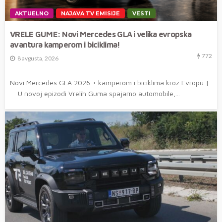
AKTUELNO
NAJAVA TV EMISIJE
VESTI
VRELE GUME: Novi Mercedes GLA i velika evropska
avantura kamperom i biciklima!
772
8 avgusta, 2026
Novi Mercedes GLA 2026 + kamperom i biciklima kroz Evropu |
U novoj epizodi Vrelih Guma spajamo automobile,...