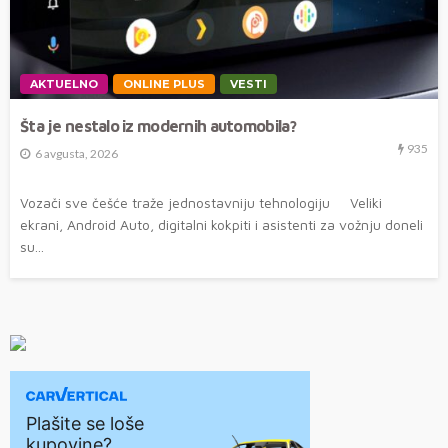
AKTUELNO
ONLINE PLUS
VESTI
Šta je nestalo iz modernih automobila?
935
6 avgusta, 2026
Vozači sve češće traže jednostavniju tehnologiju Veliki
ekrani, Android Auto, digitalni kokpiti i asistenti za vožnju doneli
su...