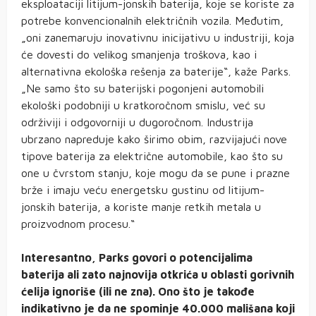
eksploataciji litijum-jonskih baterija, koje se koriste za
potrebe konvencionalnih električnih vozila. Međutim,
„oni zanemaruju inovativnu inicijativu u industriji, koja
će dovesti do velikog smanjenja troškova, kao i
alternativna ekološka rešenja za baterije“, kaže Parks.
„Ne samo što su baterijski pogonjeni automobili
ekološki podobniji u kratkoročnom smislu, već su
održiviji i odgovorniji u dugoročnom. Industrija
ubrzano napreduje kako širimo obim, razvijajući nove
tipove baterija za električne automobile, kao što su
one u čvrstom stanju, koje mogu da se pune i prazne
brže i imaju veću energetsku gustinu od litijum-
jonskih baterija, a koriste manje retkih metala u
proizvodnom procesu.“
Interesantno, Parks govori o potencijalima
baterija ali zato najnovija otkrića u oblasti gorivnih
ćelija ignoriše (ili ne zna). Ono što je takođe
indikativno je da ne spominje 40.000 mališana koji