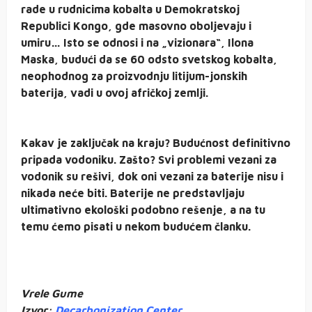
rade u rudnicima kobalta u Demokratskoj
Republici Kongo, gde masovno oboljevaju i
umiru… Isto se odnosi i na „vizionara“, Ilona
Maska, budući da se 60 odsto svetskog kobalta,
neophodnog za proizvodnju litijum-jonskih
baterija, vadi u ovoj afričkoj zemlji.
Kakav je zaključak na kraju? Budućnost definitivno
pripada vodoniku. Zašto? Svi problemi vezani za
vodonik su rešivi, dok oni vezani za baterije nisu i
nikada neće biti. Baterije ne predstavljaju
ultimativno ekološki podobno rešenje, a na tu
temu ćemo pisati u nekom budućem članku.
Vrele Gume
Izvor:
Decarbonization Center