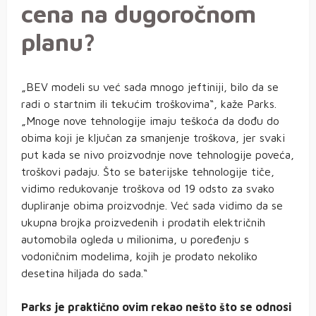
cena na dugoročnom
planu?
„BEV modeli su već sada mnogo jeftiniji, bilo da se
radi o startnim ili tekućim troškovima“, kaže Parks.
„Mnoge nove tehnologije imaju teškoća da dođu do
obima koji je ključan za smanjenje troškova, jer svaki
put kada se nivo proizvodnje nove tehnologije poveća,
troškovi padaju. Što se baterijske tehnologije tiče,
vidimo redukovanje troškova od 19 odsto za svako
dupliranje obima proizvodnje. Već sada vidimo da se
ukupna brojka proizvedenih i prodatih električnih
automobila ogleda u milionima, u poređenju s
vodoničnim modelima, kojih je prodato nekoliko
desetina hiljada do sada.“
Parks je praktično ovim rekao nešto što se odnosi