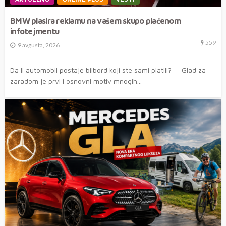
BMW plasira reklamu na vašem skupo plaćenom
infotejmentu
559
9 avgusta, 2026
Da li automobil postaje bilbord koji ste sami platili? Glad za
zaradom je prvi i osnovni motiv mnogih...