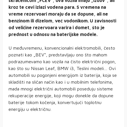
skraćenicom „FCEV“, ova vozila imaju „izduv“, ali
kroz te cevi izlazi vodena para. S vremena na
vreme rezervoari moraju da se dopune, ali ne
benzinom ili dizelom, već vodonikom. U zavisnosti
od veličine rezervoara varira i domet, što je
prednost u odnosu na baterijske modele.
U međuvremenu, konvencionalni elektromobili, često
poznati kao „BEV“, predstavljaju ono što mahom
podrazumevamo kao vozila na čisto električni pogon,
kao što su Nissan Leaf, BMW i3, Teslini modeli… Ovi
automobili su pogonjeni energijom iz baterija, koja se
skladišti na sličan način kao i u mobilnim telefonima,
mada mnogi električni automobili poseduju sisteme
rekuperacije energije, koji mogu donekle da dopune
baterije tokom kočenja, konvertujući toplotnu
energiju u električnu.