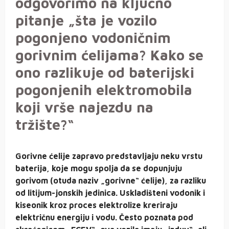
odgovorimo na ključno
pitanje „šta je vozilo
pogonjeno vodoničnim
gorivnim ćelijama? Kako se
ono razlikuje od baterijski
pogonjenih elektromobila
koji vrše najezdu na
tržište?“
Gorivne ćelije zapravo predstavljaju neku vrstu
baterija, koje mogu spolja da se dopunjuju
gorivom (otuda naziv „gorivne“ ćelije), za razliku
od litijum-jonskih jedinica. Uskladišteni vodonik i
kiseonik kroz proces elektrolize kreriraju
električnu energiju i vodu. Često poznata pod