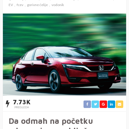
EV
fcev
gorivne ćelije
vodonik
7.73K
PREGLEDA
Da odmah na početku