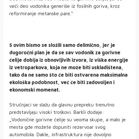
veći deo vodonika generiše iz fosilnih goriva, kroz
reformiranje metanske pare.“
S ovim bismo se složili samo delimično, jer je
dugoročni plan je da se sav vodonik za gorivne
ćelije dobija iz obnovljivih izvora, iz viška energije
iz vetroparkova, koja ne može biti uskladištena,
tako da ne samo što će biti ostvarena maksimalna
ekološka podobnost, već će biti zadovoljen i
ekonomski momenat.
Stručnjaci se slažu da glavnu prepreku trenutno
predstavljaju visoki troškovi. Barkli dodaje:
„Vodonične gorivne ćelije su veoma skupe, a malo je
mesta gde možete dopuniti rezervoar svog
automobila. Dakle, infrastruktura nije dovoljno