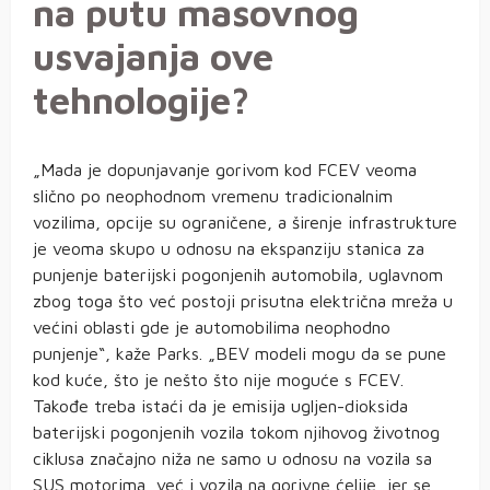
na putu masovnog
usvajanja ove
tehnologije?
„Mada je dopunjavanje gorivom kod FCEV veoma
slično po neophodnom vremenu tradicionalnim
vozilima, opcije su ograničene, a širenje infrastrukture
je veoma skupo u odnosu na ekspanziju stanica za
punjenje baterijski pogonjenih automobila, uglavnom
zbog toga što već postoji prisutna električna mreža u
većini oblasti gde je automobilima neophodno
punjenje“, kaže Parks. „BEV modeli mogu da se pune
kod kuće, što je nešto što nije moguće s FCEV.
Takođe treba istaći da je emisija ugljen-dioksida
baterijski pogonjenih vozila tokom njihovog životnog
ciklusa značajno niža ne samo u odnosu na vozila sa
SUS motorima, već i vozila na gorivne ćelije, jer se