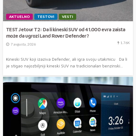
AKTUELNO
TESTOVI
VESTI
TEST Jetour T2: Da li kineski SUV od 41.000 evra zaista
može da ugrozi Land Rover Defender?
1.76K
7 avgusta, 2026
Kineski SUV koji izaziva Defender, ali igra svoju utakmicu Da li
je stigao najozbiljniji kineski SUV na tradicionalan benzinski...