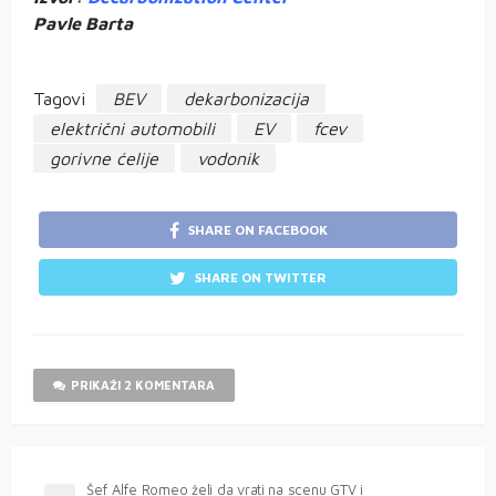
Pavle Barta
Tagovi
BEV
dekarbonizacija
električni automobili
EV
fcev
gorivne ćelije
vodonik
SHARE ON FACEBOOK
SHARE ON TWITTER
PRIKAŽI 2 KOMENTARA
Šef Alfe Romeo želi da vrati na scenu GTV i