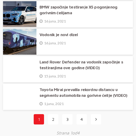
BMW započinje testiranje X5 pogonjenog
gorivnim ćelijama
16 juna, 2021
Vodonik je novi dizel
16 juna, 2021
Land Rover Defender na vodonik započinje s
testiranjima ove godine (VIDEO)
15 juna, 2021
Toyota Mirai prevalila rekordnu distancu u
segmentu automobila na gorivne ćelije (VIDEO)
1 juna, 2021
1
2
3
4
Strana 1od4