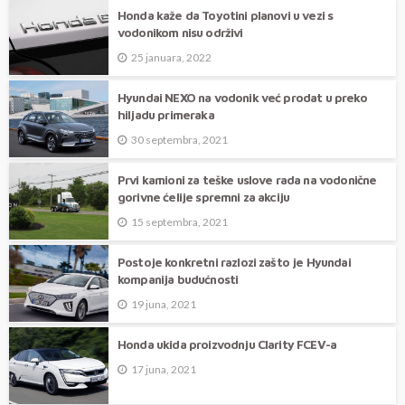
Honda kaže da Toyotini planovi u vezi s
vodonikom nisu održivi
25 januara, 2022
Hyundai NEXO na vodonik već prodat u preko
hiljadu primeraka
30 septembra, 2021
Prvi kamioni za teške uslove rada na vodonične
gorivne ćelije spremni za akciju
15 septembra, 2021
Postoje konkretni razlozi zašto je Hyundai
kompanija budućnosti
19 juna, 2021
Honda ukida proizvodnju Clarity FCEV-a
17 juna, 2021