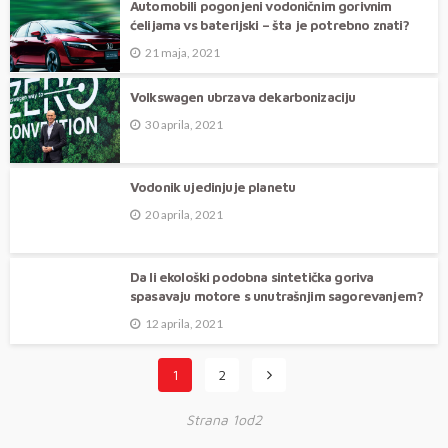
Automobili pogonjeni vodoničnim gorivnim
ćelijama vs baterijski – šta je potrebno znati?
21 maja, 2021
Volkswagen ubrzava dekarbonizaciju
30 aprila, 2021
Vodonik ujedinjuje planetu
20 aprila, 2021
Da li ekološki podobna sintetička goriva
spasavaju motore s unutrašnjim sagorevanjem?
12 aprila, 2021
1
2
Strana 1od2