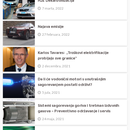
H2E Dekarbonizacija
7 marta, 2022
Najava emisije
27 februara, 2022
Karlos Tavares: „Troškovi elektrifikacije
probijaju sve granice“
2 decembra, 2021
Da li će vodonični motori s unutrašnjim
sagorevanjem postati održivi?
5 jula, 2021
Sistemi sagorevanja goriva i tretman izduvnih
gasova – Preventivno održavanje i servis
24 maja, 2021