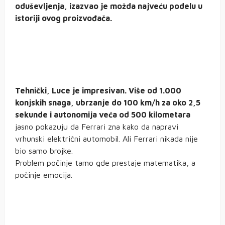
oduševljenja, izazvao je možda najveću podelu u
istoriji ovog proizvođača.
Tehnički, Luce je impresivan. Više od 1.000
konjskih snaga, ubrzanje do 100 km/h za oko 2,5
sekunde i autonomija veća od 500 kilometara
jasno pokazuju da Ferrari zna kako da napravi
vrhunski električni automobil. Ali Ferrari nikada nije
bio samo brojke.
Problem počinje tamo gde prestaje matematika, a
počinje emocija.