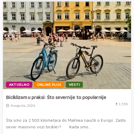
AKTUELNO
ONLINE PLUS
VESTI
Biciklizam u praksi: Što severnije to popularnije
1.55K
4 avgusta, 2026
Šta smo za 2.500 kilometara do Malmea naučili o Evropi: Zašto
sever masovno vozi bicikle!? Kada smo...