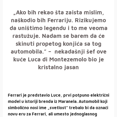
„Ako bih rekao šta zaista mislim,
naškodio bih Ferrariju. Rizikujemo
da uništimo legendu i to me veoma
rastužuje. Nadam se barem da će
skinuti propetog konjića sa tog
automobila.” – nekadašnji šef ove
kuće Luca di Montezemolo bio je
kristalno jasan
Ferrari je predstavio Luce, prvi potpuno električni
model u istoriji brenda iz Maranela. Automobil koji
simbolično nosi ime „svetlost” trebalo bi da označi
novu eru za Ferrari, ali umesto jednoglasnog