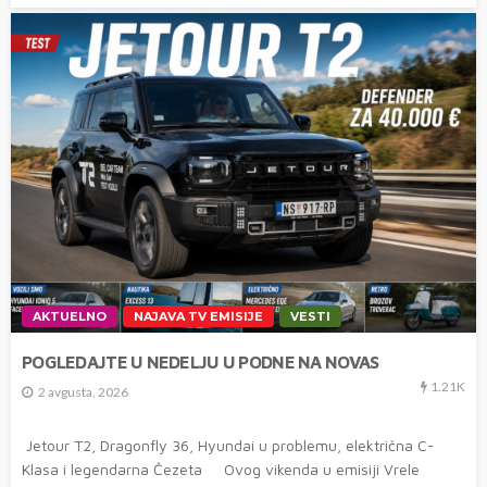
AKTUELNO
NAJAVA TV EMISIJE
VESTI
POGLEDAJTE U NEDELJU U PODNE NA NOVAS
1.21K
2 avgusta, 2026
Jetour T2, Dragonfly 36, Hyundai u problemu, električna C-
Klasa i legendarna Čezeta Ovog vikenda u emisiji Vrele