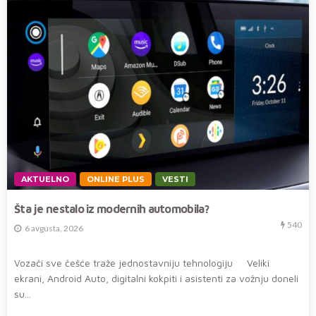
AKTUELNO
ONLINE PLUS
VESTI
Šta je nestalo iz modernih automobila?
540
6 avgusta, 2026
Vozači sve češće traže jednostavniju tehnologiju Veliki
ekrani, Android Auto, digitalni kokpiti i asistenti za vožnju doneli
su...