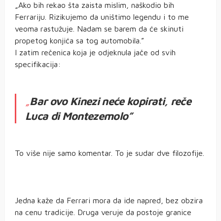
„Ako bih rekao šta zaista mislim, naškodio bih
Ferrariju. Rizikujemo da uništimo legendu i to me
veoma rastužuje. Nadam se barem da će skinuti
propetog konjića sa tog automobila.”
I zatim rečenica koja je odjeknula jače od svih
specifikacija:
„
Bar ovo Kinezi neće kopirati, reče
Luca di Montezemolo”
To više nije samo komentar. To je sudar dve filozofije.
Jedna kaže da Ferrari mora da ide napred, bez obzira
na cenu tradicije. Druga veruje da postoje granice