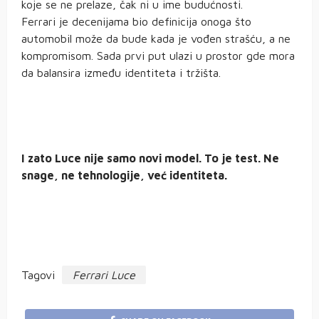
koje se ne prelaze, čak ni u ime budućnosti.
Ferrari je decenijama bio definicija onoga što
automobil može da bude kada je vođen strašću, a ne
kompromisom. Sada prvi put ulazi u prostor gde mora
da balansira između identiteta i tržišta.
I zato Luce nije samo novi model. To je test. Ne
snage, ne tehnologije, već identiteta.
Tagovi
Ferrari Luce