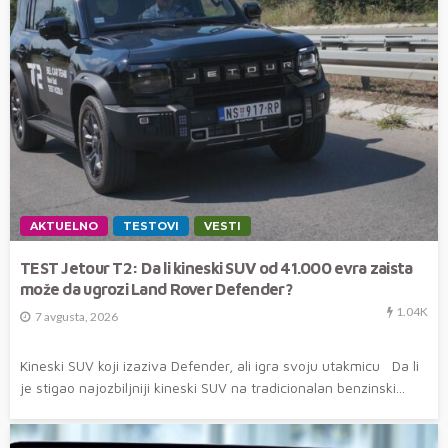
AKTUELNO
TESTOVI
VESTI
TEST Jetour T2: Da li kineski SUV od 41.000 evra zaista
može da ugrozi Land Rover Defender?
1.04K
7 avgusta, 2026
Kineski SUV koji izaziva Defender, ali igra svoju utakmicu Da li
je stigao najozbiljniji kineski SUV na tradicionalan benzinski...