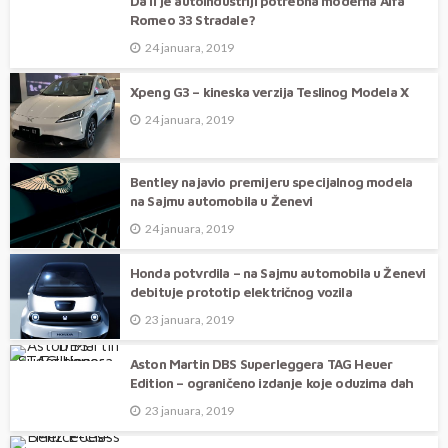
Da li je autoindustriji potrebna moderna Alfa
Romeo 33 Stradale?
24 januara, 2019
Xpeng G3 – kineska verzija Teslinog Modela X
24 januara, 2019
Bentley najavio premijeru specijalnog modela
na Sajmu automobila u Ženevi
24 januara, 2019
Honda potvrdila – na Sajmu automobila u Ženevi
debituje prototip električnog vozila
23 januara, 2019
Aston Martin DBS Superleggera TAG Heuer
Edition – ograničeno izdanje koje oduzima dah
23 januara, 2019