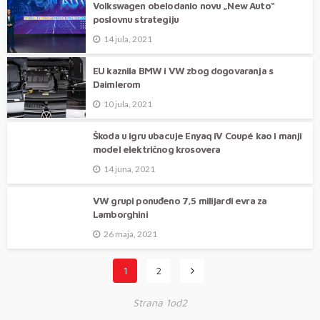
Volkswagen obelodanio novu „New Auto“
poslovnu strategiju
14 jula, 2021
EU kaznila BMW i VW zbog dogovaranja s
Daimlerom
10 jula, 2021
Škoda u igru ubacuje Enyaq iV Coupé kao i manji
model električnog krosovera
14 juna, 2021
VW grupi ponuđeno 7,5 milijardi evra za
Lamborghini
26 maja, 2021
1
2
Strana 1od2