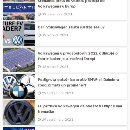
Stellantis preuzeo vodeću poziciju od
Volkswagena u Evropi
19 novembra, 2021
Da li Volkswagen zaista sustiže Teslu?
19 oktobra, 2021
Volkswagen u prvoj polovini 2022. odlučuje o
fabrici baterija u istočnoj Evropi
12 oktobra, 2021
Podignuta optužnica protiv BMW-a i Daimlera
zbog klimatskih promena?!
29 septembra, 2021
EU pritiska Volkswagen da obešteti i kupce van
Nemačke
29 septembra, 2021