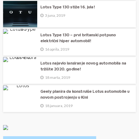
Lotus Type 130 stiže 16. jula!
3 juna, 2019
Lotus Type 130 – prvi britanski potpuno
električni hiper automobil!
16 aprila, 2019
Lotus najavio lansiranje novog automobila na
tržište 2020. godine!
18 marta, 2019
Geely planira da konstruiše Lotus automobile u
novom postrojenju u Kini
18 januara, 2019