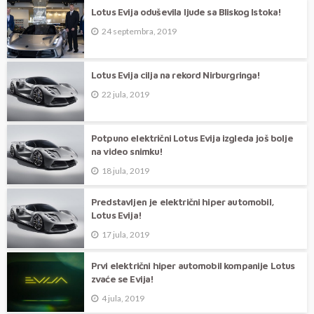
Lotus Evija oduševila ljude sa Bliskog Istoka!
24 septembra, 2019
Lotus Evija cilja na rekord Nirburgringa!
22 jula, 2019
Potpuno električni Lotus Evija izgleda još bolje
na video snimku!
18 jula, 2019
Predstavljen je električni hiper automobil,
Lotus Evija!
17 jula, 2019
Prvi električni hiper automobil kompanije Lotus
zvaće se Evija!
4 jula, 2019