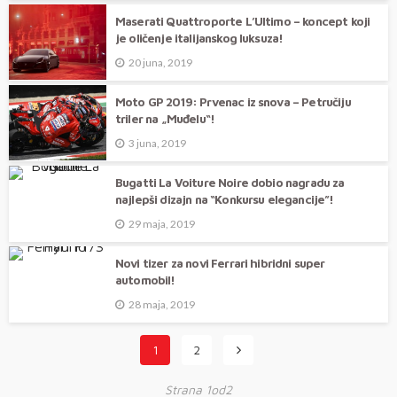
Maserati Quattroporte L’Ultimo – koncept koji
je oličenje italijanskog luksuza!
20 juna, 2019
Moto GP 2019: Prvenac iz snova – Petručiju
triler na „Muđelu“!
3 juna, 2019
Bugatti La Voiture Noire dobio nagradu za
najlepši dizajn na “Konkursu elegancije”!
29 maja, 2019
Novi tizer za novi Ferrari hibridni super
automobil!
28 maja, 2019
1
2
Strana 1od2