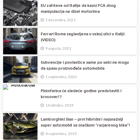
EU zahteva od Italije da kazni FCA zbog
manipulacija na dizel motorima
3 decembra, 2021
Ferrari Roma zaglavljena u uskoj ulici u Italiji
(VIDEO)
9 avgusta, 2021
Subvencije i povlastice same po sebi ne mogu
da spasu proizvođače automobila
1 septembra, 2020
Pininfarina će sledeće godine predstaviti i
krosover!?
14 oktobra, 2019
Lamborghini Sian – prvi hibridni i najsnažniji
super automobil sa značkom “razjarenog bika”!
4 septembra, 2019