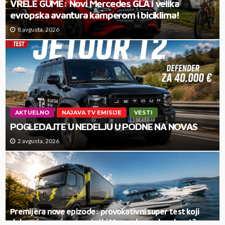
VRELE GUME: Novi Mercedes GLA i velika
evropska avantura kamperom i biciklima!
8 avgusta, 2026
AKTUELNO
NAJAVA TV EMISIJE
VESTI
POGLEDAJTE U NEDELJU U PODNE NA NOVAS
2 avgusta, 2026
Premijera nove epizode: provokativni super test koji
dokazuje neminovno, češki Mercedes sedamdesetih,