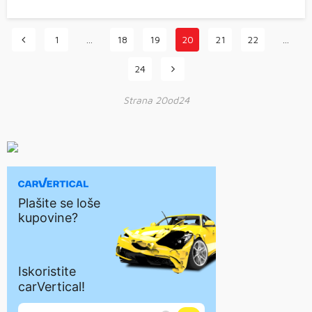
1
…
18
19
20
21
22
…
24
Strana 20od24