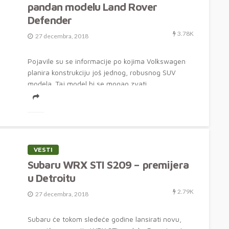
pandan modelu Land Rover
Defender
3.78K
27 decembra, 2018
Pojavile su se informacije po kojima Volkswagen
planira konstrukciju još jednog, robusnog SUV
modela. Taj model bi se mogao zvati...
VESTI
Subaru WRX STI S209 – premijera
u Detroitu
2.79K
27 decembra, 2018
Subaru će tokom sledeće godine lansirati novu,