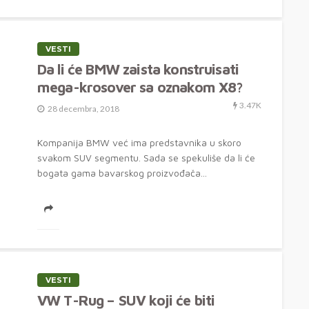
VESTI
Da li će BMW zaista konstruisati
mega-krosover sa oznakom X8?
3.47K
28 decembra, 2018
Kompanija BMW već ima predstavnika u skoro
svakom SUV segmentu. Sada se spekuliše da li će
bogata gama bavarskog proizvođača...
VESTI
VW T-Rug – SUV koji će biti