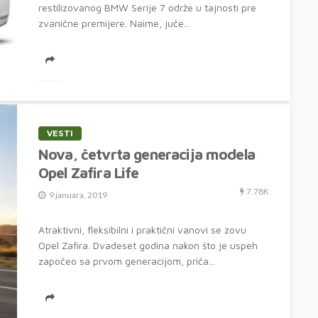
restilizovanog BMW Serije 7 održe u tajnosti pre
zvanične premijere. Naime, juče...
VESTI
Nova, četvrta generacija modela
Opel Zafira Life
7.78K
9 januara, 2019
Atraktivni, fleksibilni i praktični vanovi se zovu
Opel Zafira. Dvadeset godina nakon što je uspeh
započeo sa prvom generacijom, priča...