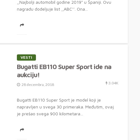
,,Najbolji automobil godine 2019" u Španiji. Ovu
nagradu dodeljuje list ,,ABC’’. Ona...
VESTI
Bugatti EB110 Super Sport ide na
aukciju!
3.04K
28 decembra, 2018
Bugatti EB110 Super Sport je model koji je
napravljen u svega 30 primeraka. Međutim, ovaj
je prešao svega 900 kilometara...