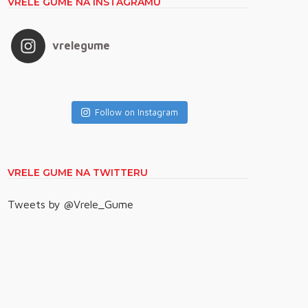
VRELE GUME NA INSTAGRAMU
vrelegume
Follow on Instagram
VRELE GUME NA TWITTERU
Tweets by @Vrele_Gume