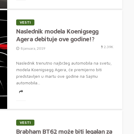
VESTI
Naslednik modela Koenigsegg
Agera debituje ove godine!?
2.39K
8 januara, 2019
Naslednik trenutno najbržeg automobila na svetu,
modela Koenigsegg Agera, će premijerno biti
predstavljen u martu ove godine na Sajmu
automobila...
VESTI
Brabham BT62 može biti legalan za