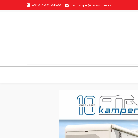
+381 69 4394544
redakcija@vrelegume.rs