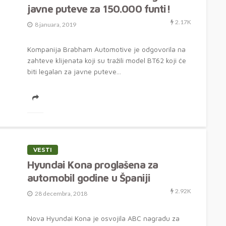
javne puteve za 150.000 funti!
2.17K
8 januara, 2019
Kompanija Brabham Automotive je odgovorila na
zahteve klijenata koji su tražili model BT62 koji će
biti legalan za javne puteve...
VESTI
Hyundai Kona proglašena za
automobil godine u Španiji
2.92K
28 decembra, 2018
Nova Hyundai Kona je osvojila ABC nagradu za