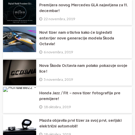
Premijera novog Mercedes GLA najavljena za 11.
decembar!
22 novembra, 2019
Novi tizer nam otkriva kako će izgledati
enterijer nove generacije modela Škoda
Octavia!
6 novembra, 2019
Nova Škoda Octavia nam polako pokazuje svoje
lice!
5 novembra, 2019
Honda Jazz / Fit – nova tizer fotografija pre
premijere!
18 oktobra, 2019
Mazda objavila prvi tizer za svoj prvi, serijski
električni automobil!
18 oktobra, 2019