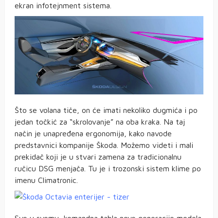
ekran infotejnment sistema.
Što se volana tiče, on će imati nekoliko dugmića i po
jedan točkić za “skrolovanje” na oba kraka. Na taj
način je unapređena ergonomija, kako navode
predstavnici kompanije Škoda. Možemo videti i mali
prekidač koji je u stvari zamena za tradicionalnu
ručicu DSG menjača. Tu je i trozonski sistem klime po
imenu Climatronic.