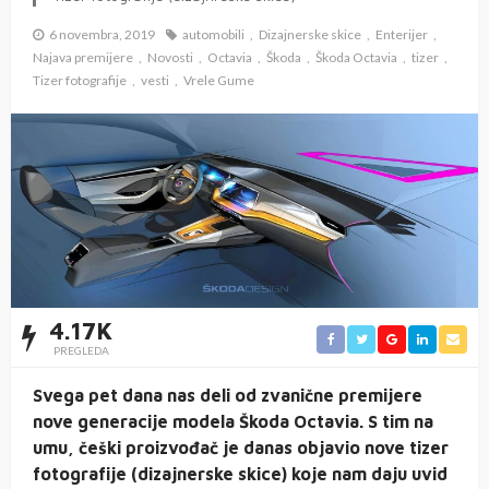
6 novembra, 2019
automobili
Dizajnerske skice
Enterijer
Najava premijere
Novosti
Octavia
Škoda
Škoda Octavia
tizer
Tizer fotografije
vesti
Vrele Gume
4.17K
PREGLEDA
Svega pet dana nas deli od zvanične premijere
nove generacije modela Škoda Octavia. S tim na
umu, češki proizvođač je danas objavio nove tizer
fotografije (dizajnerske skice) koje nam daju uvid