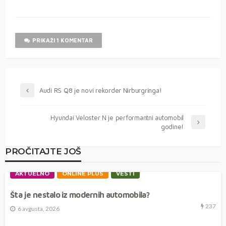
PRIKAŽI 1 KOMENTAR
Audi RS Q8 je novi rekorder Nirburgringa!
Hyundai Veloster N je performantni automobil
godine!
PROČITAJTE JOŠ
AKTUELNO
ONLINE PLUS
VESTI
Šta je nestalo iz modernih automobila?
237
6 avgusta, 2026