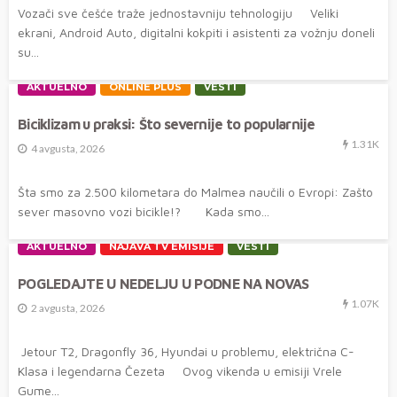
Vozači sve češće traže jednostavniju tehnologiju Veliki
ekrani, Android Auto, digitalni kokpiti i asistenti za vožnju doneli
su...
AKTUELNO
ONLINE PLUS
VESTI
Biciklizam u praksi: Što severnije to popularnije
1.31K
4 avgusta, 2026
Šta smo za 2.500 kilometara do Malmea naučili o Evropi: Zašto
sever masovno vozi bicikle!? Kada smo...
AKTUELNO
NAJAVA TV EMISIJE
VESTI
POGLEDAJTE U NEDELJU U PODNE NA NOVAS
1.07K
2 avgusta, 2026
Jetour T2, Dragonfly 36, Hyundai u problemu, električna C-
Klasa i legendarna Čezeta Ovog vikenda u emisiji Vrele
Gume...