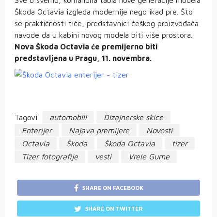
Sve u svemu, komandna tabla nove generacije modela
Škoda Octavia izgleda modernije nego ikad pre. Što
se praktičnosti tiče, predstavnici češkog proizvođača
navode da u kabini novog modela biti više prostora.
Nova Škoda Octavia će premijerno biti
predstavljena u Pragu, 11. novembra.
Tagovi
automobili
Dizajnerske skice
Enterijer
Najava premijere
Novosti
Octavia
Škoda
Škoda Octavia
tizer
Tizer fotografije
vesti
Vrele Gume
SHARE ON FACEBOOK
SHARE ON TWITTER