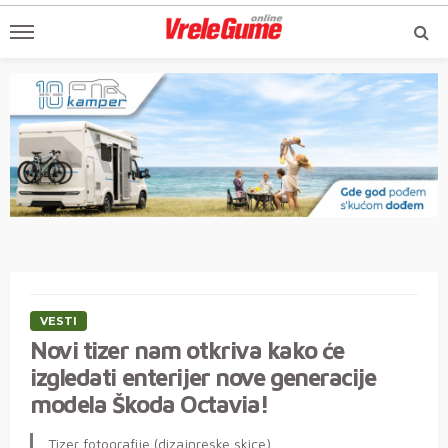
VESTI
Novi tizer nam otkriva kako će
izgledati enterijer nove generacije
modela Škoda Octavia!
Tizer fotografije (dizajnreske skice)