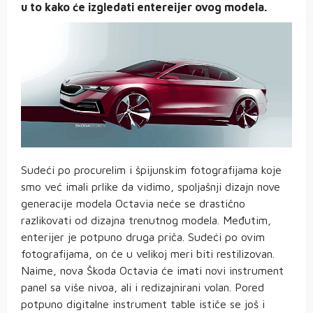
u to kako će izgledati entereijer ovog modela.
Sudeći po procurelim i špijunskim fotografijama koje
smo već imali prlike da vidimo, spoljašnji dizajn nove
generacije modela Octavia neće se drastično
razlikovati od dizajna trenutnog modela. Međutim,
enterijer je potpuno druga priča. Sudeći po ovim
fotografijama, on će u velikoj meri biti restilizovan.
Naime, nova Škoda Octavia će imati novi instrument
panel sa više nivoa, ali i redizajnirani volan. Pored
potpuno digitalne instrument table ističe se još i