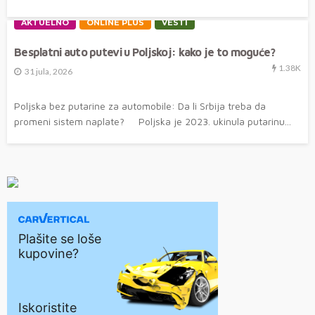
AKTUELNO
ONLINE PLUS
VESTI
Besplatni auto putevi u Poljskoj: kako je to moguće?
1.38K
31 jula, 2026
Poljska bez putarine za automobile: Da li Srbija treba da
promeni sistem naplate? Poljska je 2023. ukinula putarinu...