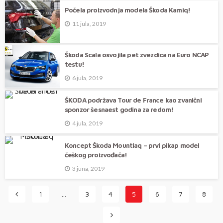
Počela proizvodnja modela Škoda Kamiq!
11 jula, 2019
Škoda Scala osvojila pet zvezdica na Euro NCAP
testu!
6 jula, 2019
ŠKODA podržava Tour de France kao zvanični
sponzor šesnaest godina za redom!
4 jula, 2019
Koncept Škoda Mountiaq – prvi pikap model
češkog proizvođača!
3 juna, 2019
1
…
3
4
5
6
7
8