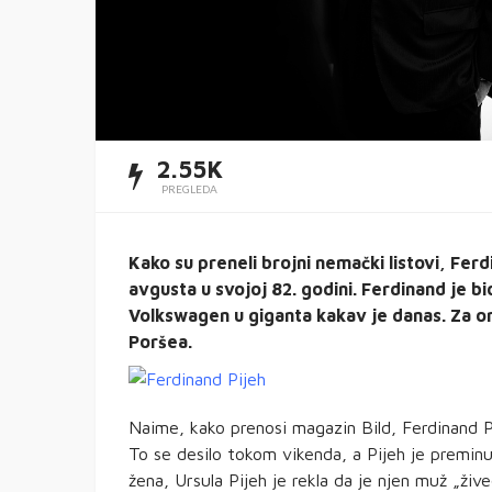
2.55K
PREGLEDA
Kako su preneli brojni nemački listovi, Fer
avgusta u svojoj 82. godini. Ferdinand je b
Volkswagen u giganta kakav je danas. Za one
Poršea.
Naime, kako prenosi magazin Bild, Ferdinand P
To se desilo tokom vikenda, a Pijeh je premi
žena, Ursula Pijeh je rekla da je njen muž „živ