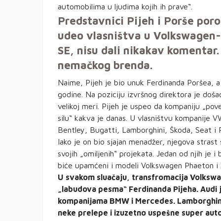
automobilima u ljudima kojih ih prave“.
Predstavnici Pijeh i Porše poro
udeo vlasništva u Volkswagen-
SE, nisu dali nikakav komentar. 
nemačkog brenda.
Naime, Pijeh je bio unuk Ferdinanda Poršea, a
godine. Na poziciju izvršnog direktora je doš
velikoj meri. Pijeh je uspeo da kompaniju „pov
silu“ kakva je danas. U vlasništvu kompanije V
Bentley, Bugatti, Lamborghini, Škoda, Seat i
Iako je on bio sjajan menadžer, njegova strast 
svojih „omiljenih“ projekata. Jedan od njih je i
biće upamćeni i modeli Volkswagen Phaeton i 
U svakom sluačaju, transfromacija Volksw
„labudova pesma“ Ferdinanda Pijeha. Audi 
kompanijama BMW i Mercedes. Lamborghini j
neke prelepe i izuzetno uspešne super auto