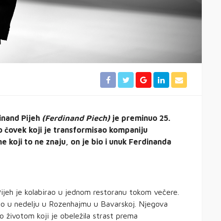
dinand Pijeh
(Ferdinand Piech)
je preminuo 25.
io čovek koji je transformisao kompaniju
 koji to ne znaju, on je bio i unuk Ferdinanda
ijeh je kolabirao u jednom restoranu tokom večere.
nuo u nedelju u Rozenhajmu u Bavarskoj. Njegova
eo životom koji je obeležila strast prema