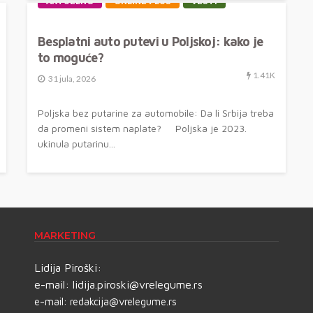
AKTUELNO
ONLINE PLUS
VESTI
Besplatni auto putevi u Poljskoj: kako je
to moguće?
1.41K
31 jula, 2026
Poljska bez putarine za automobile: Da li Srbija treba
da promeni sistem naplate? Poljska je 2023.
ukinula putarinu...
MARKETING
Lidija Piroški:
e-mail:
lidija.piroski@vrelegume.rs
e-mail:
redakcija@vrelegume.rs