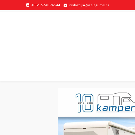
+381 69 4394544
redakcija@vrelegume.rs