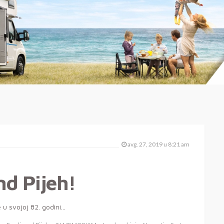
avg. 27, 2019 u 8:21 am
d Pijeh!
 svojoj 82. godini...