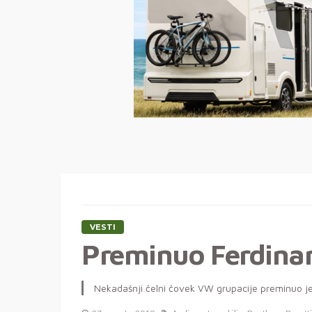
VESTI
Preminuo Ferdinan
Nekadašnji čelni čovek VW grupacije preminuo je u