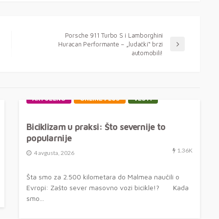
Porsche 911 Turbo S i Lamborghini
Huracan Performante – „ludački“ brzi
automobili!
AKTUELNO
ONLINE PLUS
VESTI
Biciklizam u praksi: Što severnije to
popularnije
1.36K
4 avgusta, 2026
Šta smo za 2.500 kilometara do Malmea naučili o
Evropi: Zašto sever masovno vozi bicikle!? Kada
smo...