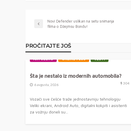
Novi Defender uslikan na setu snimanja
filma o Džejmsu Bondu!
PROČITAJTE JOŠ
AKTUELNO
ONLINE PLUS
VESTI
Šta je nestalo iz modernih automobila?
304
6 avgusta, 2026
Vozači sve češće traže jednostavniju tehnologiju
Veliki ekrani, Android Auto, digitalni kokpiti i asistenti
za vožnju doneli su...