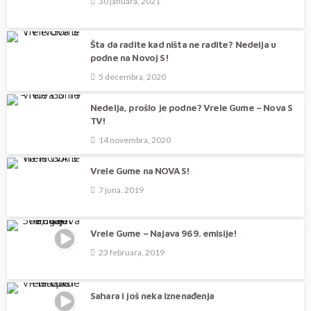
30 januara, 2021
Šta da radite kad ništa ne radite? Nedelja u
podne na Novoj S!
5 decembra, 2020
Nedelja, prošlo je podne? Vrele Gume – Nova S
TV!
14 novembra, 2020
Vrele Gume na NOVA S!
7 juna, 2019
Vrele Gume – Najava 969. emisije!
23 februara, 2019
Sahara i još neka iznenađenja