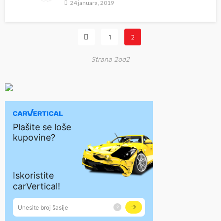
24 januara, 2019
1
2
Strana 2od2