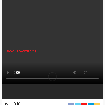
POGLEDAJTE JOŠ
VRELE GUME: Novi Mercedes GLA i velika evropska avantura kamperom
i biciklima!
POGLEDAJTE U NEDELJU U PODNE NA NOVAS
Premijera nove epizode: provokativni super test koji dokazuje
neminovno, češki Mercedes sedamdesetih, registracija bicikala,…
KINESKI PICK-UP KOJI MENJA PRAVILA, BUDUĆNOST SERVISA I
PREMIJERA NOVE DACIJE!
3K