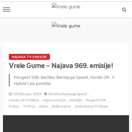
NAJAVA TV EMISIJE
Vrele Gume – Najava 969. emisije!
Peugeot 508, Bentley Bentayga Speed, Honda CR- V
Hybrid i još ponešto
23 februara, 2019
Bentley Bentayga Speed
Honda CR-V Hybrid
Najava emisije
Nedelja
Peugeot 508
Podne
TV Prva
video
Vrele Gume
Vrele Gume TV Show