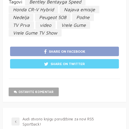
Tagovi
Bentley Bentayga Speed
Honda CR-V Hybrid
Najava emisije
Nedelja
Peugeot 508
Podne
TV Prva
video
Vrele Gume
Vrele Gume TV Show
SHARE ON FACEBOOK
SHARE ON TWITTER
OSTAVITE KOMENTAR
Audi otvorio knjigu porudžbine za novi RS5
Sportback!