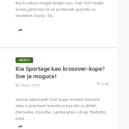
Kia bi uskoro mogla dodati novi, mali SUV model
svojoj gami koji će se prodavati uporedo sa
modelom Stonic. Taj...
VESTI
Kia Sportage kao krosover-kupe?
Sve je moguće!
4.24K
24 jula, 2019
Većina takozvanih SUV-kupe modela trenutno
stižu iz premijum brendova kao što su BMW,
Mercedes, Porsche, Lamborghini i drugi. Međutim,
pred...