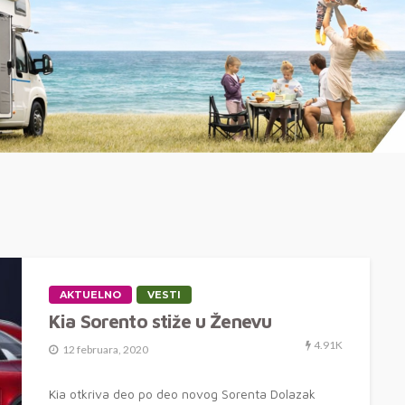
AKTUELNO
VESTI
Kia Sorento stiže u Ženevu
4.91K
12 februara, 2020
Kia otkriva deo po deo novog Sorenta Dolazak