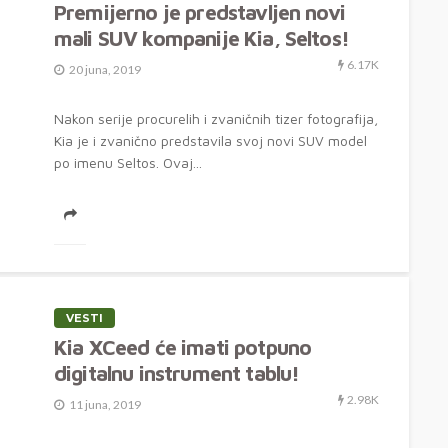
Premijerno je predstavljen novi
mali SUV kompanije Kia, Seltos!
6.17K
20 juna, 2019
Nakon serije procurelih i zvaničnih tizer fotografija,
Kia je i zvanično predstavila svoj novi SUV model
po imenu Seltos. Ovaj...
VESTI
Kia XCeed će imati potpuno
digitalnu instrument tablu!
2.98K
11 juna, 2019