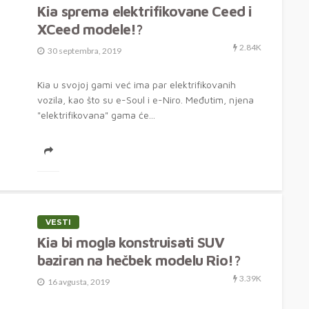
Kia sprema elektrifikovane Ceed i
XCeed modele!?
2.84K
30 septembra, 2019
Kia u svojoj gami već ima par elektrifikovanih
vozila, kao što su e-Soul i e-Niro. Međutim, njena
"elektrifikovana" gama će...
VESTI
Kia bi mogla konstruisati SUV
baziran na hečbek modelu Rio!?
3.39K
16 avgusta, 2019