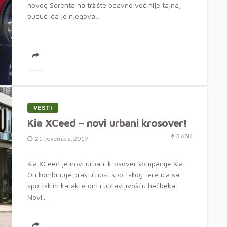
novog Sorenta na tržište odavno već nije tajna,
budući da je njegova...
VESTI
Kia XCeed – novi urbani krosover!
3.68K
21 novembra, 2019
Kia XCeed je novi urbani krosover kompanije Kia.
On kombinuje praktičnost sportskog terenca sa
sportskim karakterom i upravljivošću hečbeka.
Novi...