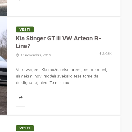
VESTI
Kia Stinger GT ili VW Arteon R-
Line?
2.96K
15 novembra, 2019
Volkswagen i Kia možda nisu premijum brendovi,
ali neki njihovi modeli svakako teže tome da
dostignu taj nivo. Tu mislimo...
VESTI