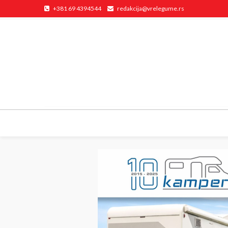
+381 69 4394544
redakcija@vrelegume.rs