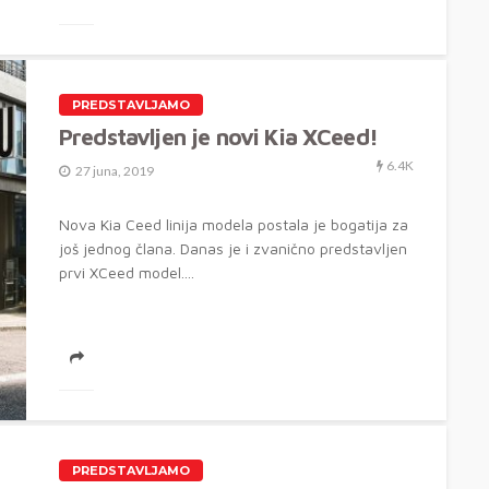
PREDSTAVLJAMO
Predstavljen je novi Kia XCeed!
6.4K
27 juna, 2019
Nova Kia Ceed linija modela postala je bogatija za
još jednog člana. Danas je i zvanično predstavljen
prvi XCeed model....
PREDSTAVLJAMO