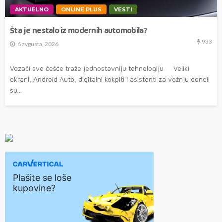
AKTUELNO
ONLINE PLUS
VESTI
Šta je nestalo iz modernih automobila?
933
6 avgusta, 2026
Vozači sve češće traže jednostavniju tehnologiju Veliki
ekrani, Android Auto, digitalni kokpiti i asistenti za vožnju doneli
su...