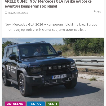
VRELE GUME: Novi Mercedes GLA i velika evropska
avantura kamperom i biciklima!
769
8 avgusta, 2026
Novi Mercedes GLA 2026 + kamperom i biciklima kroz Evropu |
U novoj epizodi Vrelih Guma spajamo automobile,...
AKTUELNO
TESTOVI
VESTI