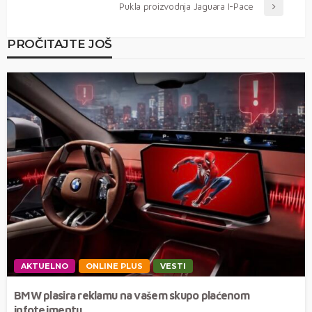
Pukla proizvodnja Jaguara I-Pace
PROČITAJTE JOŠ
AKTUELNO
ONLINE PLUS
VESTI
BMW plasira reklamu na vašem skupo plaćenom
infotejmentu