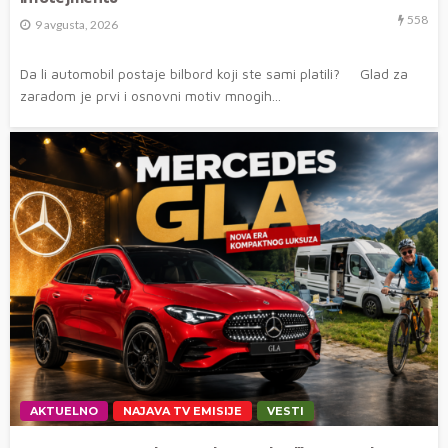
558
9 avgusta, 2026
Da li automobil postaje bilbord koji ste sami platili? Glad za
zaradom je prvi i osnovni motiv mnogih...
AKTUELNO
NAJAVA TV EMISIJE
VESTI