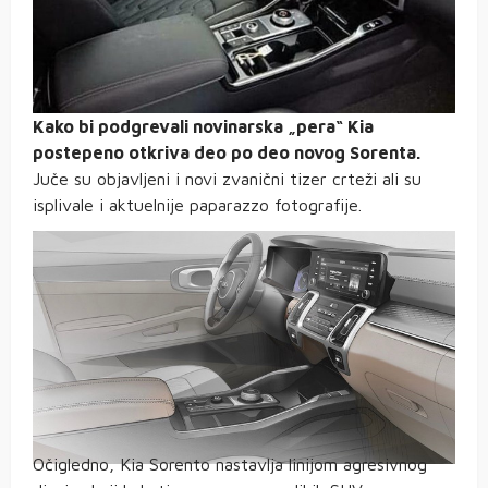
Kako bi podgrevali novinarska „pera“ Kia
postepeno otkriva deo po deo novog Sorenta.
Juče su objavljeni i novi zvanični tizer crteži ali su
isplivale i aktuelnije paparazzo fotografije.
Očigledno, Kia Sorento nastavlja linijom agresivnog