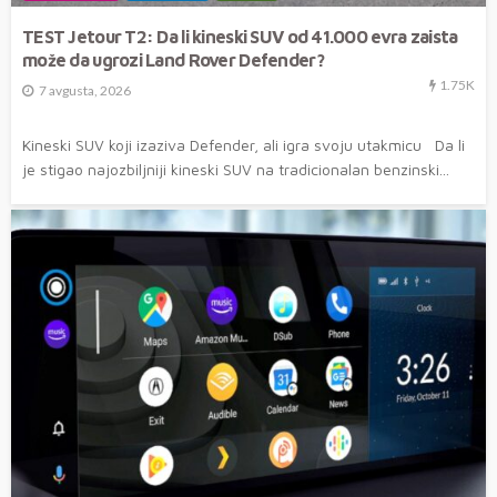
TEST Jetour T2: Da li kineski SUV od 41.000 evra zaista
može da ugrozi Land Rover Defender?
1.75K
7 avgusta, 2026
Kineski SUV koji izaziva Defender, ali igra svoju utakmicu Da li
je stigao najozbiljniji kineski SUV na tradicionalan benzinski...