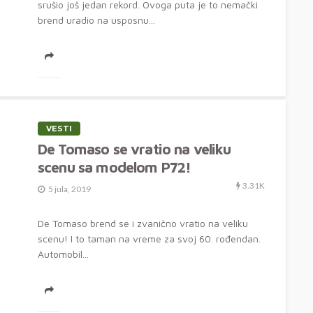
srušio još jedan rekord. Ovoga puta je to nemački
brend uradio na usposnu...
VESTI
De Tomaso se vratio na veliku
scenu sa modelom P72!
3.31K
5 jula, 2019
De Tomaso brend se i zvanično vratio na veliku
scenu! I to taman na vreme za svoj 60. rođendan.
Automobil...