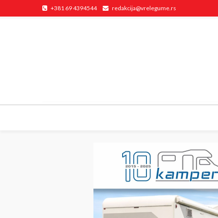
+381 69 4394544
redakcija@vrelegume.rs