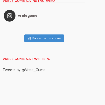
VRELE GUME NA INSTAGRAMU
vrelegume
Follow on Instagram
VRELE GUME NA TWITTERU
Tweets by @Vrele_Gume