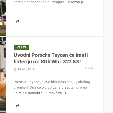
pomalo dosadno i frusutrirajuće. Otkazan je...
VESTI
Uvodni Porsche Taycan će imati
bateriju od 80 kWh i 322 KS!
2.52K
19 jula, 2019
Porsche Taycan je sve bliži zvaničnoj, globalnoj
premijeri. Ona će biti održana u septembru na
Sajmu automobila u Frankfurtu. U...