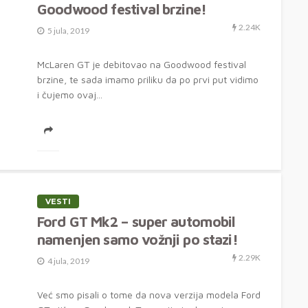
Goodwood festival brzine!
2.24K
5 jula, 2019
McLaren GT je debitovao na Goodwood festival
brzine, te sada imamo priliku da po prvi put vidimo
i čujemo ovaj...
VESTI
Ford GT Mk2 – super automobil
namenjen samo vožnji po stazi!
2.29K
4 jula, 2019
Već smo pisali o tome da nova verzija modela Ford