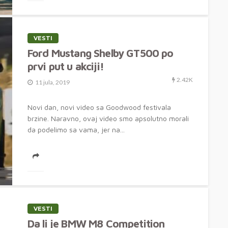
VESTI
Ford Mustang Shelby GT500 po
prvi put u akciji!
2.42K
11 jula, 2019
Novi dan, novi video sa Goodwood festivala
brzine. Naravno, ovaj video smo apsolutno morali
da podelimo sa vama, jer na...
VESTI
Da li je BMW M8 Competition