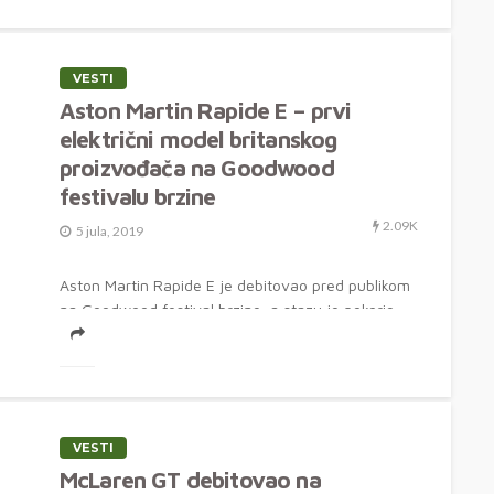
VESTI
Aston Martin Rapide E – prvi
električni model britanskog
proizvođača na Goodwood
festivalu brzine
2.09K
5 jula, 2019
Aston Martin Rapide E je debitovao pred publikom
na Goodwood festival brzine, a stazu je pokorio
“brzo i tiho”. Ovaj...
VESTI
McLaren GT debitovao na