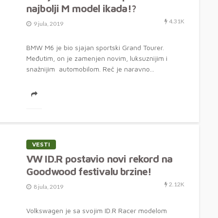
najbolji M model ikada!?
4.31K
9 jula, 2019
BMW M6 je bio sjajan sportski Grand Tourer.
Međutim, on je zamenjen novim, luksuznijim i
snažnijim automobilom. Reč je naravno...
VESTI
VW ID.R postavio novi rekord na
Goodwood festivalu brzine!
2.12K
8 jula, 2019
Volkswagen je sa svojim ID.R Racer modelom