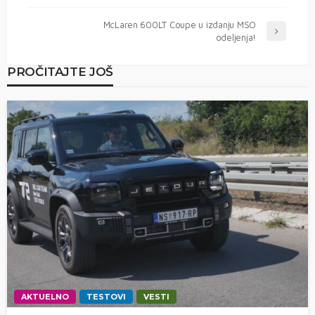
McLaren 600LT Coupe u izdanju MSO
odeljenja!
PROČITAJTE JOŠ
AKTUELNO
TESTOVI
VESTI