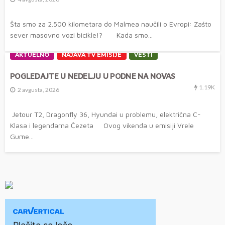
Šta smo za 2.500 kilometara do Malmea naučili o Evropi: Zašto
sever masovno vozi bicikle!? Kada smo...
AKTUELNO
NAJAVA TV EMISIJE
VESTI
POGLEDAJTE U NEDELJU U PODNE NA NOVAS
1.19K
2 avgusta, 2026
Jetour T2, Dragonfly 36, Hyundai u problemu, električna C-
Klasa i legendarna Čezeta Ovog vikenda u emisiji Vrele
Gume...