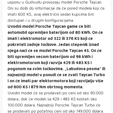
usponu u Gudvudu provozaju model Porsche Taycan.
Oni su došli do informacije da će pored modela koji će
imati 600 KS, ovaj električni sedan kupcima biti
dostupan i u drugim konfiguracijama.
Uvodni model Porsche Taycan game će biti
automobil opremljen baterijom od 80 kWh. On će
imati i elektromotor od 322 ili 376 KS koji će
pokretati zadnje točkove. Jedan stepenik iznad
njega naći će se model Porsche Taycan 4S. On će
biti opremljen većom baterijom od 96 kWh i
elektromotorom koji razvija 429 ili 483 KS i
pogonom na svim točkovima. „Labudova pesma“ ili
najnažniji model u ponudi će se zvati Taycan Turbo
i on će imati par elektormotora koji razvijaiju više
od 600 KS i 879 Nm obrtnog momenta.
Uvodni model će se prodavati po ceni od oko 90.000
dolara, dok će modeli sa 429 i 483 KS koštati oko
100.000 dolara. Najnažniji Porsche Taycan Turbo će
se prodavati po početnoj ceni od oko 149.000 dolara.