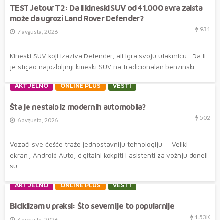
TEST Jetour T2: Da li kineski SUV od 41.000 evra zaista
može da ugrozi Land Rover Defender?
931
7 avgusta, 2026
Kineski SUV koji izaziva Defender, ali igra svoju utakmicu Da li
je stigao najozbiljniji kineski SUV na tradicionalan benzinski...
AKTUELNO
ONLINE PLUS
VESTI
Šta je nestalo iz modernih automobila?
502
6 avgusta, 2026
Vozači sve češće traže jednostavniju tehnologiju Veliki
ekrani, Android Auto, digitalni kokpiti i asistenti za vožnju doneli
su...
AKTUELNO
ONLINE PLUS
VESTI
Biciklizam u praksi: Što severnije to popularnije
1.53K
4 avgusta, 2026