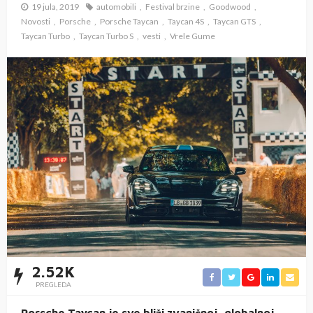
19 jula, 2019
automobili
Festival brzine
Goodwood
Novosti
Porsche
Porsche Taycan
Taycan 4S
Taycan GTS
Taycan Turbo
Taycan Turbo S
vesti
Vrele Gume
2.52K
PREGLEDA
Porsche Taycan je sve bliži zvaničnoj, globalnoj