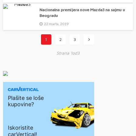
Nacionalna premijera nove Mazda3 na sajmu u
Beogradu
22 marta, 2019
1
2
3
Strana 1od3