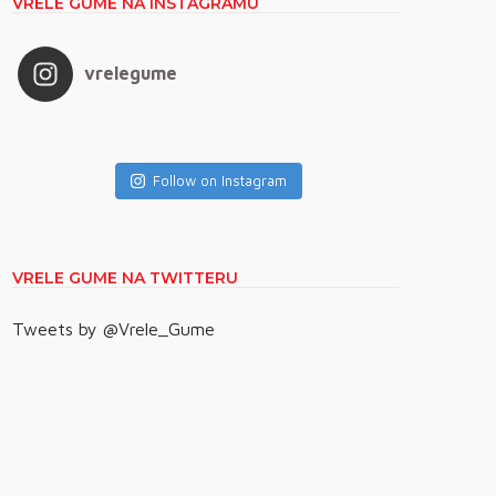
VRELE GUME NA INSTAGRAMU
vrelegume
Follow on Instagram
VRELE GUME NA TWITTERU
Tweets by @Vrele_Gume