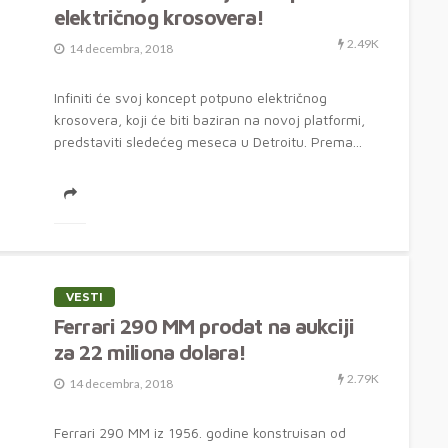
električnog krosovera!
2.49K
14 decembra, 2018
Infiniti će svoj koncept potpuno električnog
krosovera, koji će biti baziran na novoj platformi,
predstaviti sledećeg meseca u Detroitu. Prema...
VESTI
Ferrari 290 MM prodat na aukciji
za 22 miliona dolara!
2.79K
14 decembra, 2018
Ferrari 290 MM iz 1956. godine konstruisan od