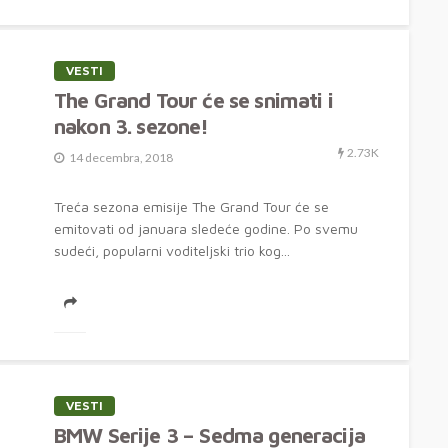
VESTI
The Grand Tour će se snimati i
nakon 3. sezone!
2.73K
14 decembra, 2018
Treća sezona emisije The Grand Tour će se
emitovati od januara sledeće godine. Po svemu
sudeći, popularni voditeljski trio kog...
VESTI
BMW Serije 3 – Sedma generacija