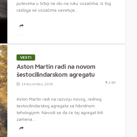
putevima u Srbiji ne idu na ruku vozačima. Iz tog
razloga se vozačima savetuje...
VESTI
Aston Martin radi na novom
šestocilindarskom agregatu
2.8K
14 decembra, 2018
Aston Martin radi na razvoju novog, rednog
šestocilindarskog agregata sa hibridnom
tehologijom. Navodi se da će taj agregat biti
zamena...