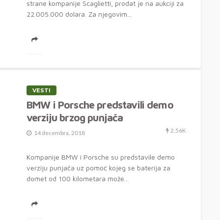
strane kompanije Scaglietti, prodat je na aukciji za
22.005.000 dolara. Za njegovim...
VESTI
BMW i Porsche predstavili demo
verziju brzog punjača
2.56K
14 decembra, 2018
Kompanije BMW i Porsche su predstavile demo
verziju punjača uz pomoć kojeg se baterija za
domet od 100 kilometara može...