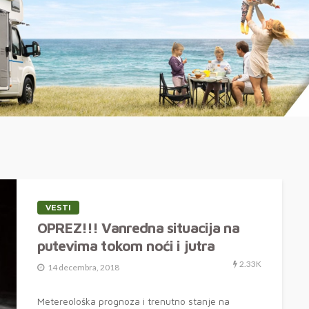
VESTI
OPREZ!!! Vanredna situacija na
putevima tokom noći i jutra
2.33K
14 decembra, 2018
Metereološka prognoza i trenutno stanje na