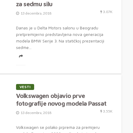
za sedmu silu
3.07K
13 decembra, 2018
Danas je u Delta Motors salonu u Beogradu
pretpremijerno predstavljena nova generacija
modela BMW Serije 3. Na statičkoj prezentaciji
sedme...
VESTI
Volkswagen objavio prve
fotografije novog modela Passat
3.55K
13 decembra, 2018
Volkswagen se polako prprema za premijeru