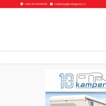
+381 69 4394544
redakcija@vrelegume.rs