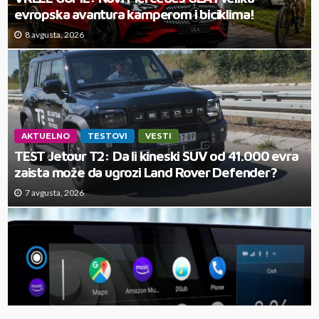
evropska avantura kamperom i biciklima!
8 avgusta, 2026
AKTUELNO
TESTOVI
VESTI
TEST Jetour T2: Da li kineski SUV od 41.000 evra
zaista može da ugrozi Land Rover Defender?
7 avgusta, 2026