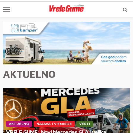
AKTUELNO
AKTUELNO
NAJAVA TV EMISIJE
VESTI
VRELE GUME: Novi Mercedes GLA i velika