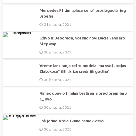
Mercedes F1 tim „plaća cenu“ prošlogodišnjeg
uspeha
31 januara, 2021
Uživo iz Beograda, vozimo novi Dacia Sandero
Stepway
30 januara, 2021
Vreme lansiranja retro modela ima svoj „pojas
Zlatokose“ iliti „krizu srednjih godina“
30 januara, 2021
Rimac obavio finalna testiranja pred premijeru
C_Two
30 januara, 2021
Još jedno Vrele Gume remek-delo
30 januara, 2021