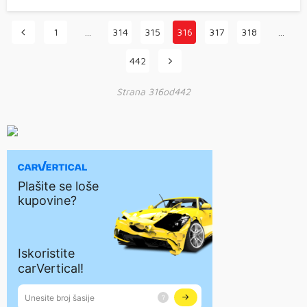
1
…
314
315
316
317
318
…
442
Strana 316od442