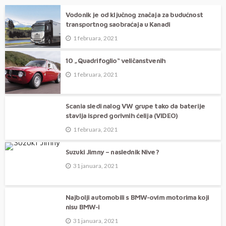
Šta je nestalo iz modernih automobila?
Vodonik je od ključnog značaja za budućnost
transportnog saobraćaja u Kanadi
1 februara, 2021
10 „Quadrifoglio“ veličanstvenih
1 februara, 2021
Scania sledi nalog VW grupe tako da baterije
stavlja ispred gorivnih ćelija (VIDEO)
1 februara, 2021
Suzuki Jimny – naslednik Nive?
31 januara, 2021
Najbolji automobili s BMW-ovim motorima koji
nisu BMW-i
31 januara, 2021