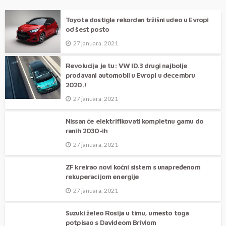
Šta je nestalo iz modernih automobila?
Toyota dostigla rekordan tržišni udeo u Evropi
od šest posto
27 januara, 2021
Revolucija je tu: VW ID.3 drugi najbolje
prodavani automobil u Evropi u decembru
2020.!
27 januara, 2021
Nissan će elektrifikovati kompletnu gamu do
ranih 2030-ih
27 januara, 2021
ZF kreirao novi kočni sistem s unapređenom
rekuperacijom energije
27 januara, 2021
Suzuki želeo Rosija u timu, umesto toga
potpisao s Davideom Briviom