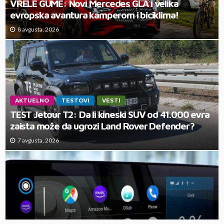
VRELE GUME: Novi Mercedes GLA i velika
evropska avantura kamperom i biciklima!
8 avgusta, 2026
AKTUELNO
TESTOVI
VESTI
TEST Jetour T2: Da li kineski SUV od 41.000 evra
zaista može da ugrozi Land Rover Defender?
7 avgusta, 2026