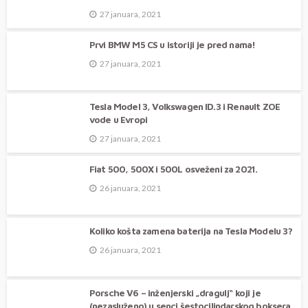
27 januara, 2021
Prvi BMW M5 CS u istoriji je pred nama!
27 januara, 2021
Tesla Model 3, Volkswagen ID.3 i Renault ZOE
vode u Evropi
27 januara, 2021
Fiat 500, 500X i 500L osveženi za 2021.
26 januara, 2021
Koliko košta zamena baterija na Tesla Modelu 3?
26 januara, 2021
Porsche V6 – inženjerski „dragulj“ koji je
(nezasluženo) u senci šestocilindarskog boksera