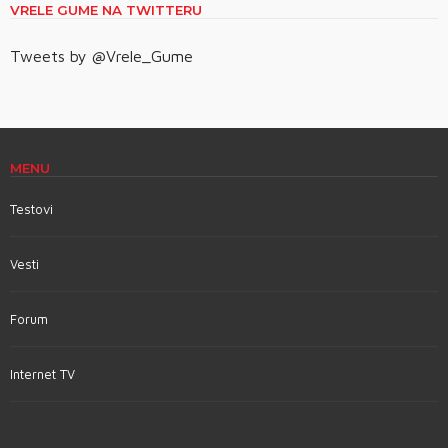
VRELE GUME NA TWITTERU
Tweets by @Vrele_Gume
MENU
Testovi
Vesti
Forum
Internet TV