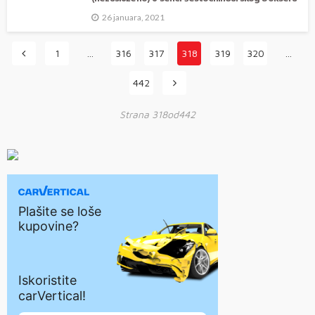
26 januara, 2021
1
…
316
317
318
319
320
…
442
Strana 318od442