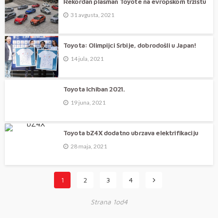
Rekordan plasman Toyote na evropskom tržištu
31 avgusta, 2021
Toyota: Olimpijci Srbije, dobrodošli u Japan!
14 jula, 2021
Toyota Ichiban 2021.
19 juna, 2021
Toyota bZ4X dodatno ubrzava elektrifikaciju
28 maja, 2021
1
2
3
4
Strana 1od4