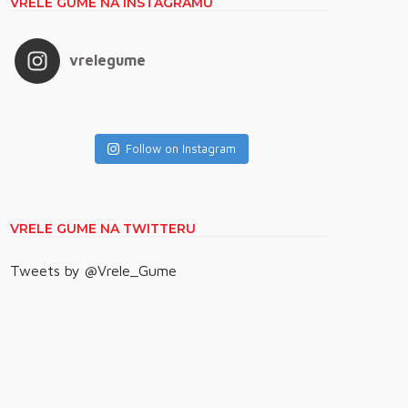
VRELE GUME NA INSTAGRAMU
vrelegume
Follow on Instagram
VRELE GUME NA TWITTERU
Tweets by @Vrele_Gume