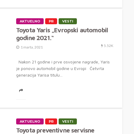
AKTUELNO
PR
VESTI
Toyota Yaris „Evropski automobil
godine 2021.“
5.52K
1 marta, 2021
Nakon 21 godine i prve osvojene nagrade, Yaris
je ponovo automobil godine u Evropi Četvrta
generacija Yarisa titulu...
AKTUELNO
PR
VESTI
Toyota preventivne servisne