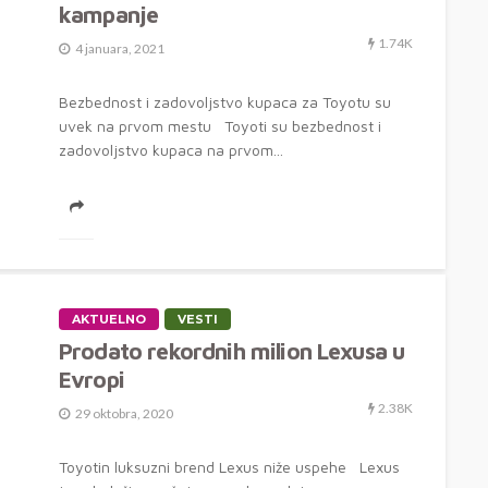
kampanje
1.74K
4 januara, 2021
Bezbednost i zadovoljstvo kupaca za Toyotu su
uvek na prvom mestu Toyoti su bezbednost i
zadovoljstvo kupaca na prvom...
AKTUELNO
VESTI
Prodato rekordnih milion Lexusa u
Evropi
2.38K
29 oktobra, 2020
Toyotin luksuzni brend Lexus niže uspehe Lexus