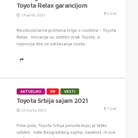
Toyota Relax garancijom
5.61K
14 aprila, 2021
Revolucionarna promena brige o vozilima - Toyota
Relax Inovacije su zaštitni znak Toyote, a
najnovija tiče se održavanja vozila...
AKTUELNO
PR
VESTI
Toyota Srbija sajam 2021
7.24K
22 marta, 2021
Pola-pola, Toyota Srbija ponuda kojoj je teško
odoleti Hale Beogradskog sajma, nažalost, ni ove