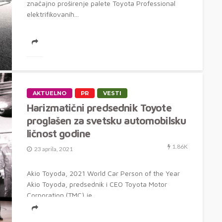
značajno proširenje palete Toyota Professional
elektrifikovanih...
AKTUELNO
PR
VESTI
Harizmatični predsednik Toyote
proglašen za svetsku automobilsku
ličnost godine
1.86K
23 aprila, 2021
Akio Toyoda, 2021 World Car Person of the Year
Akio Toyoda, predsednik i CEO Toyota Motor
Corporation (TMC) je...