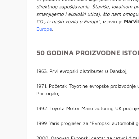
direktnog zapošljavanja. Štaviše, lokalnom pr
smanjujemo i ekološki uticaj, što nam omoguć
CO
iz naših vozila u Evropi“,
izjavio je
Marvi
2
Europe
.
50 GODINA PROIZVODNE ISTOR
1963. Prvi evropski distributer u Danskoj;
1971. Početak Toyotine evropske proizvodnje 
Portugalu;
1992. Toyota Motor Manufacturing UK počinje 
1999. Yaris proglašen za “Evropski automobil 
2000. Osnovan Evropski centar za razvoj dizaj