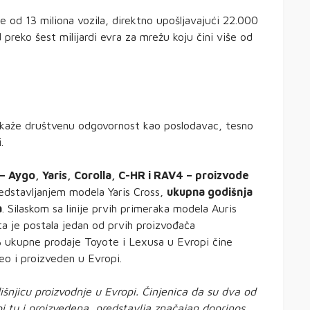
e od 13 miliona vozila, direktno upošljavajući 22.000
preko šest milijardi evra za mrežu koju čini više od
okaže društvenu odgovornost kao poslodavac, tesno
.
 – Aygo, Yaris, Corolla, C-HR i RAV4 – proizvode
stavljanjem modela Yaris Cross,
ukupna godišnja
a
. Silaskom sa linije prvih primeraka modela Auris
 je postala jedan od prvih proizvođača
9% ukupne prodaje Toyote i Lexusa u Evropi čine
deo i proizveden u Evropi.
njicu proizvodnje u Evropi. Činjenica da su dva od
i tu i proizvedena, predstavlja značajan doprinos