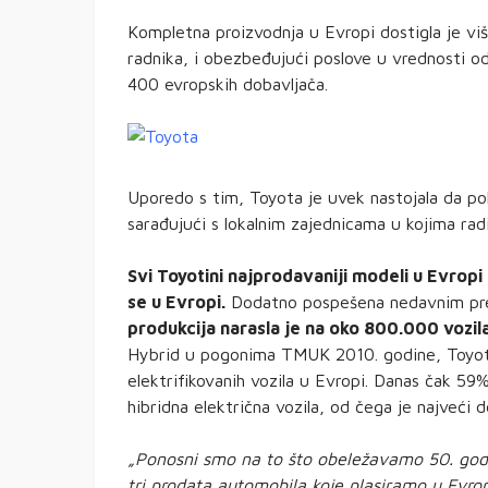
Kompletna proizvodnja u Evropi dostigla je viš
radnika, i obezbeđujući poslove u vrednosti od 
400 evropskih dobavljača.
Uporedo s tim, Toyota je uvek nastojala da p
sarađujući s lokalnim zajednicama u kojima radi
Svi Toyotini najprodavaniji modeli u Evropi
se u Evropi.
Dodatno pospešena nedavnim pred
produkcija narasla je na oko 800.000 vozil
Hybrid u pogonima TMUK 2010. godine, Toyota
elektrifikovanih vozila u Evropi. Danas čak 5
hibridna električna vozila, od čega je najveći 
„Ponosni smo na to što obeležavamo 50. godiš
tri prodata automobila koje plasiramo u Evrop