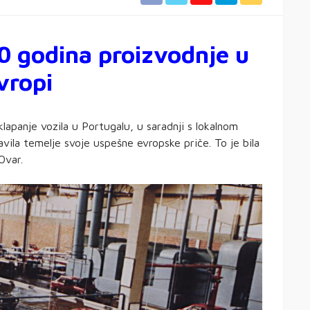
0 godina proizvodnje u
vropi
apanje vozila u Portugalu, u saradnji s lokalnom
ila temelje svoje uspešne evropske priče. To je bila
Ovar.