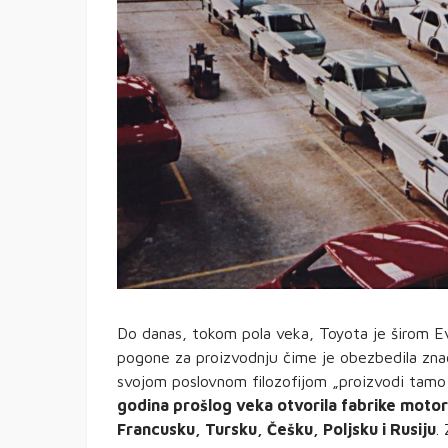
Do danas, tokom pola veka, Toyota je širom Evr
pogone za proizvodnju čime je obezbedila znač
svojom poslovnom filozofijom „proizvodi tamo
godina prošlog veka otvorila fabrike motora i
Francusku, Tursku, Češku, Poljsku i Rusiju
.