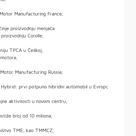
 Motor Manufacturing France;
inje proizvodnju menjača
proizvodnju Corolle;
niju TPCA u Češkoj;
 motora;
 Motor Manufacturing Russia;
Hybrid: prvi potpuno hibridni automobil u Evropi;
ojne aktivnosti u novom centru;
tiže broj od 10 miliona;
sništvo TME, kao TMMCZ;