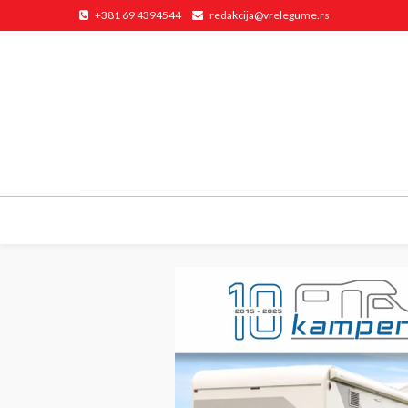
+381 69 4394544
redakcija@vrelegume.rs