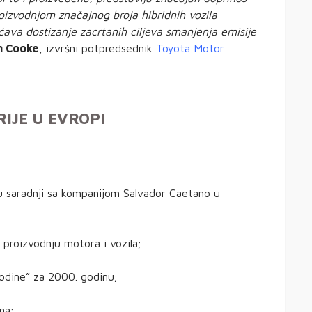
oizvodnjom značajnog broja hibridnih vozila
ava dostizanje zacrtanih ciljeva smanjenja emisije
n Cooke
, izvršni potpredsednik
Toyota Motor
IJE U EVROPI
u saradnji sa kompanijom Salvador Caetano u
proizvodnju motora i vozila;
godine” za 2000. godinu;
na;