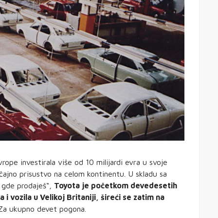
ope investirala više od 10 milijardi evra u svoje
ajno prisustvo na celom kontinentu. U skladu sa
 gde prodaješ“,
Toyota je početkom devedesetih
 vozila u Velikoj Britaniji, šireći se zatim na
 Za ukupno devet pogona.