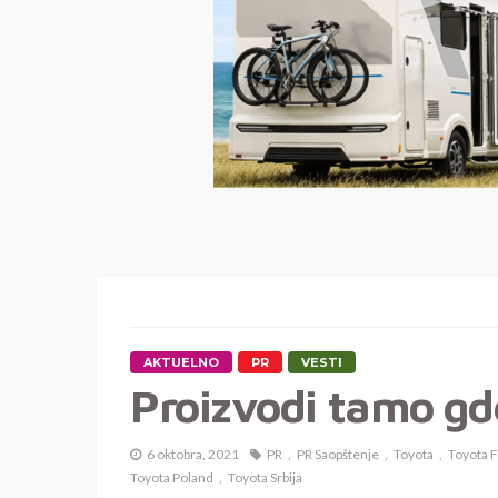
AKTUELNO
PR
VESTI
Proizvodi tamo gd
6 oktobra, 2021
PR
PR Saopštenje
Toyota
Toyota 
Toyota Poland
Toyota Srbija