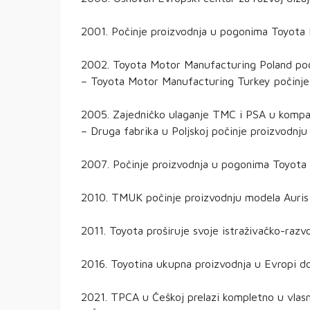
2001. Počinje proizvodnja u pogonima Toyota
2002. Toyota Motor Manufacturing Poland poč
– Toyota Motor Manufacturing Turkey počinje 
2005. Zajedničko ulaganje TMC i PSA u kompa
– Druga fabrika u Poljskoj počinje proizvodnju
2007. Počinje proizvodnja u pogonima Toyota
2010. TMUK počinje proizvodnju modela Auris 
2011. Toyota proširuje svoje istraživačko-razv
2016. Toyotina ukupna proizvodnja u Evropi dos
2021. TPCA u Češkoj prelazi kompletno u vla