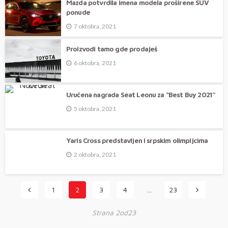
Mazda potvrdila imena modela proširene SUV
ponude
7 oktobra, 2021
Proizvodi tamo gde prodaješ
6 oktobra, 2021
Uručena nagrada Seat Leonu za “Best Buy 2021’’
5 oktobra, 2021
Yaris Cross predstavljen i srpskim olimpijcima
2 oktobra, 2021
1
2
3
4
…
23
Strana 2od23