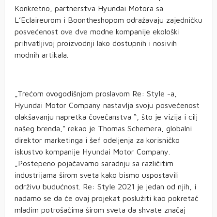
Konkretno, partnerstva Hyundai Motora sa
L’Eclaireurom i Boontheshopom odražavaju zajedničku
posvećenost ove dve modne kompanije ekološki
prihvatljivoj proizvodnji lako dostupnih i nosivih
modnih artikala.
„Trećom ovogodišnjom proslavom Re: Style -a,
Hyundai Motor Company nastavlja svoju posvećenost
olakšavanju napretka čovečanstva “, što je vizija i cilj
našeg brenda,“ rekao je Thomas Schemera, globalni
direktor marketinga i šef odeljenja za korisničko
iskustvo kompanije Hyundai Motor Company.
„Postepeno pojačavamo saradnju sa različitim
industrijama širom sveta kako bismo uspostavili
održivu budućnost. Re: Style 2021 je jedan od njih, i
nadamo se da će ovaj projekat poslužiti kao pokretač
mladim potrošačima širom sveta da shvate značaj