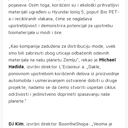
pojaseva. Osim toga, korišćeni su i ekološki prihvatljivi
materijali ugrađeni u Hyundai Ioniq 5, poput Bio PET-
a i recikliranih vlakana, čime se naglašava
upotrebljivost i demonstrira potencijal za upotrebu
biomaterijala u modi i šire.
„Kao kompanija zadužena za distribuciju mode, uvek
smo bili zabrinuti zbog uticaja odbačenih odevnih
materijala na našu planetu Zemlju“, rekao je
Michael
Hadida
, izvršni direktor L’Eclaireur a. „Dakle,
ponovnom upotrebom korišćenih delova iz proizvodnje
automobila i usmeravanjem ostvarene dobiti u druge
projekte, nadamo se da ćemo stvoriti uspešan ciklus
održivosti i jedinstveno doprineti spasavanju naše
planete.“
DJ Kim
, izvršni direktor BoontheShopa: „Veoma je