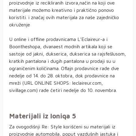
proizvodnje iz recikliranih izvora,način na koji ove
materijale možemo kreativno i praktično ponovo
koristiti. i značaj ovih materijala za naše zajedničko
okruženje
U online i offline prodavnicama L’Eclaireur-a i
Boontheshopa, dvanaest modnih artikala koji se
sastoje od jakni, dukserica, dukserica sa rajsfešlusom,
kratkih pantalona i dugih pantalona u prodaji su u
ograničenim količinama. Oflajn prodavnice rade dve
nedelje od 14. do 28. oktobra, dok prodavnice na
mreži (URL ONLINE SHOPS: leclaireur.com,
sivillage.com) rade četiri nedelje do 10. novembra.
Materijali iz Ioniqa 5
Za ovogodišnji Re: Style korišćeni su materijali iz
proizvodnje automobila, poput vazdušnih jastuka i