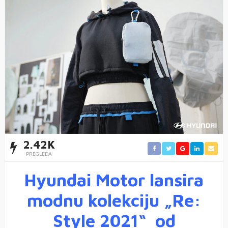
2.42K
PREGLEDA
Hyundai Motor lansira
modnu kolekciju „Re:
Style 2021“ od