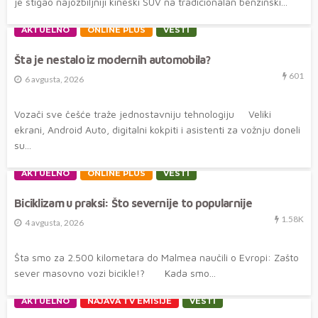
je stigao najozbiljniji kineski SUV na tradicionalan benzinski...
AKTUELNO
ONLINE PLUS
VESTI
Šta je nestalo iz modernih automobila?
601
6 avgusta, 2026
Vozači sve češće traže jednostavniju tehnologiju Veliki
ekrani, Android Auto, digitalni kokpiti i asistenti za vožnju doneli
su...
AKTUELNO
ONLINE PLUS
VESTI
Biciklizam u praksi: Što severnije to popularnije
1.58K
4 avgusta, 2026
Šta smo za 2.500 kilometara do Malmea naučili o Evropi: Zašto
sever masovno vozi bicikle!? Kada smo...
AKTUELNO
NAJAVA TV EMISIJE
VESTI