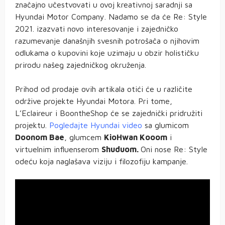
značajno učestvovati u ovoj kreativnoj saradnji sa
Hyundai Motor Company. Nadamo se da će Re: Style
2021. izazvati novo interesovanje i zajedničko
razumevanje današnjih svesnih potrošača o njihovim
odlukama o kupovini koje uzimaju u obzir holističku
prirodu našeg zajedničkog okruženja.
Prihod od prodaje ovih artikala otići će u različite
održive projekte Hyundai Motora. Pri tome,
L’Eclaireur i BoontheShop će se zajednički pridružiti
projektu.
Pogledajte Hyundai video
sa glumicom
Doonom Bae
, glumcem
KioHwan Kooom
i
virtuelnim influenserom
Shuduom.
Oni nose Re: Style
odeću koja naglašava viziju i filozofiju kampanje.