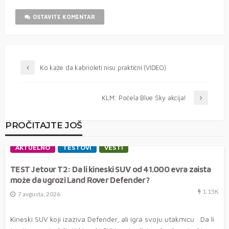
OSTAVITE KOMENTAR
Ko kaže da kabrioleti nisu praktični (VIDEO)
KLM: Počela Blue Sky akcija!
PROČITAJTE JOŠ
AKTUELNO
TESTOVI
VESTI
TEST Jetour T2: Da li kineski SUV od 41.000 evra zaista
može da ugrozi Land Rover Defender?
1.15K
7 avgusta, 2026
Kineski SUV koji izaziva Defender, ali igra svoju utakmicu Da li