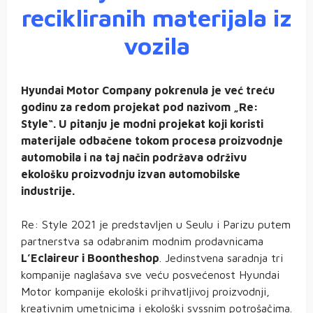
recikliranih materijala iz
vozila
Hyundai Motor Company pokrenula je već treću
godinu za redom projekat pod nazivom „Re:
Style“. U pitanju je modni projekat koji koristi
materijale odbačene tokom procesa proizvodnje
automobila i na taj način podržava održivu
ekološku proizvodnju izvan automobilske
industrije.
Re: Style 2021 je predstavljen u Seulu i Parizu putem
partnerstva sa odabranim modnim prodavnicama
L’Eclaireur i Boontheshop
. Jedinstvena saradnja tri
kompanije naglašava sve veću posvećenost Hyundai
Motor kompanije ekološki prihvatljivoj proizvodnji,
kreativnim umetnicima i ekološki svssnim potrošačima.